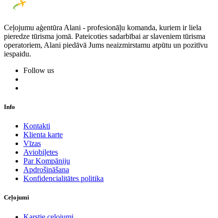
Ceļojumu aģentūra Alani - profesionāļu komanda, kuriem ir liela
pieredze tūrisma jomā. Pateicoties sadarbībai ar slaveniem tūrisma
operatoriem, Alani piedāvā Jums neaizmirstamu atpūtu un pozitīvu
iespaidu.
Follow us
Info
Kontakti
Klienta karte
Vīzas
Aviobiļetes
Par Kompāniju
Apdrošināšana
Konfidencialitātes politika
Ceļojumi
Karstie ceļojumi