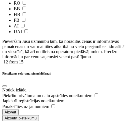
RO
BB
HB
FB
AI
UAI
Pievēršam Jūsu uzmanību tam, ka norādītās cenas ir ​informatīvas ​
pamatcenas un var mainīties atkarībā ​no ​vietu pieejamības lidmašīnā
un viesnīcā, kā arī no tūrisma operatoru piedāvājumiem. Precīzu
informāciju par cenu saņemsiet veicot pasūtījumu.
12
from 15
Pieteikums ceļojuma piemeklēšanai
Notiek ielāde...
Piekrītu privātuma un datu apstrādes noteikumiem
Japiekrīt reģistrācijas noteikumiem
Parakstīties uz jaunumiem
Aizvērt
Aizsūtīt pieteikumu