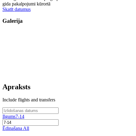
gida pakalpojumi kūrortā
Skatīt datumus
Galerija
Apraksts
Include flights and transfers
Ilgums
7-14
Ēdinašana
All