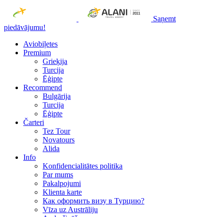
Saņemt
piedāvājumu!
Aviobiļetes
Premium
Grieķija
Turcija
Ēģipte
Recommend
Bulgārija
Turcija
Ēģipte
Čarteri
Tez Tour
Novatours
Alida
Info
Konfidencialitātes politika
Par mums
Рakalpojumi
Klienta karte
Как оформить визу в Турцию?
Vīza uz Austrāliju