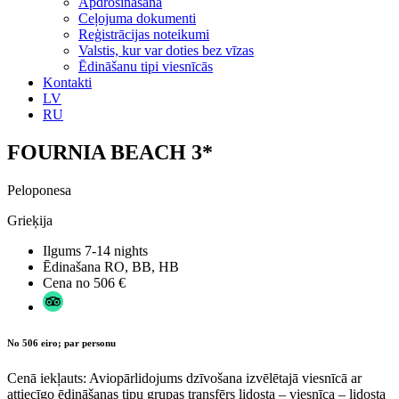
Apdrošināšana
Ceļojuma dokumenti
Reģistrācijas noteikumi
Valstis, kur var doties bez vīzas
Ēdināšanu tipi viesnīcās
Kontakti
LV
RU
FOURNIA BEACH 3*
Peloponesa
Grieķija
Ilgums
7-14 nights
Ēdinašana
RO, BB, HB
Cena no
506 €
No 506 eiro; par personu
Cenā iekļauts: Aviopārlidojums dzīvošana izvēlētajā viesnīcā ar
attiecīgo ēdināšanas tipu grupas transfērs lidosta – viesnīca – lidosta