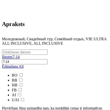
Apraksts
Молодежный, Свадебный тур, Семейный отдых, VIP, ULTRA
ALL INCLUSIVE, ALL INCLUSIVE
Ilgums
7-14
Ēdinašana
All
RO
BB
HB
FB
AI
UAI
Pievēršam Jūsu uzmanību tam, ka norādītās cenas ir ​informatīvas ​