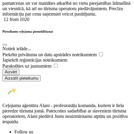
pamatcenas un var mainīties atkarībā ​no ​vietu pieejamības lidmašīnā
un viesnīcā, kā arī no tūrisma operatoru piedāvājumiem. Precīzu
informāciju par cenu saņemsiet veicot pasūtījumu.
12
from 1020
Pieteikums ceļojuma piemeklēšanai
Notiek ielāde...
Piekrītu privātuma un datu apstrādes noteikumiem
Japiekrīt reģistrācijas noteikumiem
Parakstīties uz jaunumiem
Aizvērt
Aizsūtīt pieteikumu
Ceļojumu aģentūra Alani - profesionāļu komanda, kuriem ir liela
pieredze tūrisma jomā. Pateicoties sadarbībai ar slaveniem tūrisma
operatoriem, Alani piedāvā Jums neaizmirstamu atpūtu un pozitīvu
iespaidu.
Follow us