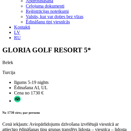
Apdrošināšana
Ceļojuma dokumenti
Reģistrācijas noteikumi
Valstis, kur var doties bez vīzas
Ēdināšanu tipi viesnīcās
Kontakti
LV
RU
GLORIA GOLF RESORT 5*
Belek
Turcija
Ilgums
5-19 nights
Ēdinašana
AI, UL
Cena no
1730 €
No 1730 eiro; par personu
Cenā iekļauts: Aviopārlidojums dzīvošana izvēlētajā viesnīcā ar
attiecīgo ēdināšanas tipu grupas transfērs lidosta – viesnīca – lidosta