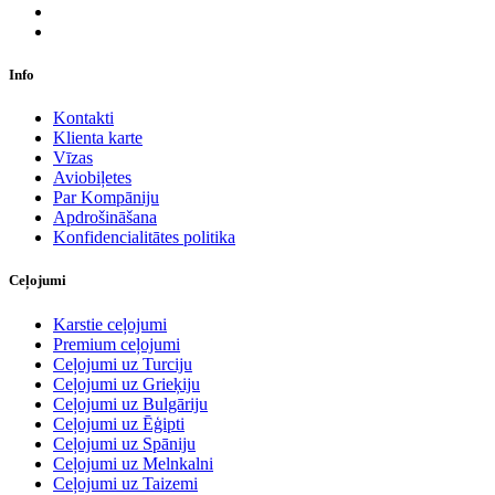
Info
Kontakti
Klienta karte
Vīzas
Aviobiļetes
Par Kompāniju
Apdrošināšana
Konfidencialitātes politika
Ceļojumi
Karstie ceļojumi
Premium ceļojumi
Ceļojumi uz Turciju
Ceļojumi uz Grieķiju
Ceļojumi uz Bulgāriju
Ceļojumi uz Ēģipti
Ceļojumi uz Spāniju
Ceļojumi uz Melnkalni
Ceļojumi uz Taizemi