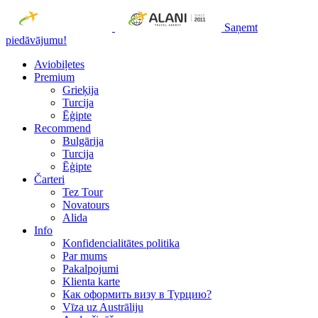
Saņemt
piedāvājumu!
Aviobiļetes
Premium
Grieķija
Turcija
Ēģipte
Recommend
Bulgārija
Turcija
Ēģipte
Čarteri
Tez Tour
Novatours
Alida
Info
Konfidencialitātes politika
Par mums
Рakalpojumi
Klienta karte
Как оформить визу в Турцию?
Vīza uz Austrāliju