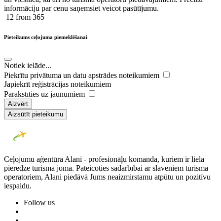
informāciju par cenu saņemsiet veicot pasūtījumu.
12
from 365
Pieteikums ceļojuma piemeklēšanai
Notiek ielāde...
Piekrītu privātuma un datu apstrādes noteikumiem
Japiekrīt reģistrācijas noteikumiem
Parakstīties uz jaunumiem
Aizvērt
Aizsūtīt pieteikumu
Ceļojumu aģentūra Alani - profesionāļu komanda, kuriem ir liela
pieredze tūrisma jomā. Pateicoties sadarbībai ar slaveniem tūrisma
operatoriem, Alani piedāvā Jums neaizmirstamu atpūtu un pozitīvu
iespaidu.
Follow us