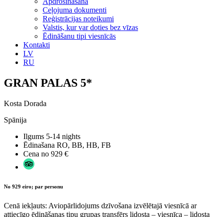
Apdrošināšana
Ceļojuma dokumenti
Reģistrācijas noteikumi
Valstis, kur var doties bez vīzas
Ēdināšanu tipi viesnīcās
Kontakti
LV
RU
GRAN PALAS 5*
Kosta Dorada
Spānija
Ilgums
5-14 nights
Ēdinašana
RO, BB, HB, FB
Cena no
929 €
No 929 eiro; par personu
Cenā iekļauts: Aviopārlidojums dzīvošana izvēlētajā viesnīcā ar
attiecīgo ēdināšanas tipu grupas transfērs lidosta – viesnīca – lidosta