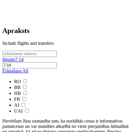
Apraksts
Include flights and transfers
Ilgums
7-14
Ēdinašana
All
RO
BB
HB
FB
AI
UAI
Pievēršam Jūsu uzmanību tam, ka norādītās cenas ir ​informatīvas ​
pamatcenas un var mainīties atkarībā ​no ​vietu pieejamības lidmašīnā
un viesnīcā, kā arī no tūrisma operatoru piedāvājumiem. Precīzu