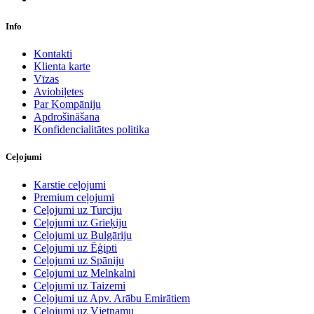
Info
Kontakti
Klienta karte
Vīzas
Aviobiļetes
Par Kompāniju
Apdrošināšana
Konfidencialitātes politika
Ceļojumi
Karstie ceļojumi
Premium ceļojumi
Ceļojumi uz Turciju
Ceļojumi uz Grieķiju
Ceļojumi uz Bulgāriju
Ceļojumi uz Ēģipti
Ceļojumi uz Spāniju
Ceļojumi uz Melnkalni
Ceļojumi uz Taizemi
Ceļojumi uz Apv. Arābu Emirātiem
Ceļojumi uz Vjetnamu