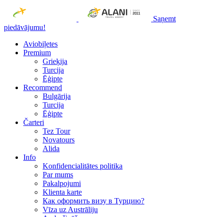
Saņemt
piedāvājumu!
Aviobiļetes
Premium
Grieķija
Turcija
Ēģipte
Recommend
Bulgārija
Turcija
Ēģipte
Čarteri
Tez Tour
Novatours
Alida
Info
Konfidencialitātes politika
Par mums
Рakalpojumi
Klienta karte
Как оформить визу в Турцию?
Vīza uz Austrāliju