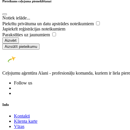
Pieteikums ceļojuma piemeklēšanai
Notiek ielāde...
Piekrītu privātuma un datu apstrādes noteikumiem
Japiekrīt reģistrācijas noteikumiem
Parakstīties uz jaunumiem
Aizvērt
Aizsūtīt pieteikumu
Ceļojumu aģentūra Alani - profesionāļu komanda, kuriem ir liela piere
Follow us
Info
Kontakti
Klienta karte
Vīzas