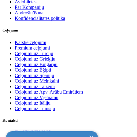
Aviobiļetes
Par Kompāniju
Apdrošināšana
Konfidencialitātes politika
Ceļojumi
Karstie ceļojumi
Premium ceļojumi
Ceļojumi uz Turciju
Ceļojumi uz Grieķiju
Ceļojumi uz Bulgāriju
Ceļojumi uz Ēģipti
Ceļojumi uz Spāniju
Ceļojumi uz Melnkalni
Ceļojumi uz Taizemi
Ceļojumi uz Apv. Arābu Emirātiem
Ceļojumi uz Vjetnamu
Ceļojumi uz Itāliju
Ceļojumi uz Tunisiju
Kontakti
T. +371 26228085