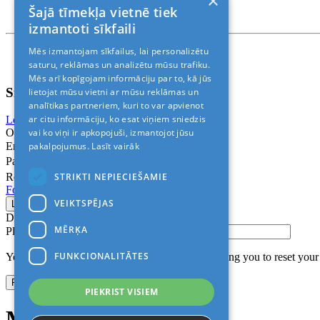
×
T. +371 24888878
Šajā tīmekļa vietnē tiek
Rīga, Kr.Barona 88
izmantoti sīkfaili
Mēs izmantojam sīkfailus, lai personalizētu
Nosacījumi un atrunas
© 2011-2026> «ALANI SIA»
saturu, reklāmas un analizētu mūsu trafiku.
Mēs arī kopīgojam informāciju par to, kā jūs
Sign In
lietojat mūsu vietni ar mūsu reklāmas un
analītikas partneriem, kuri to var apvienot
ar citu informāciju, ko esat viņiem sniedzis
Login with Facebook
Login with Google
vai ko viņi ir apkopojuši, izmantojot jūsu
Or
pakalpojumus.
Lasīt vairāk
Email
Password
STRIKTI NEPIECIEŠAMIE
Remember me
Forgot Password?
VEIKTSPĒJAS
Don’t have an account?
Sign up
MĒRĶA
Please confirm login email below
FUNKCIONALITĀTES
You will receive an email containing a link allowing you to reset you
PIEKRIST VISIEM
Modal title