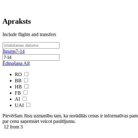
Apraksts
Include flights and transfers
Ilgums
7-14
Ēdinašana
All
RO
BB
HB
FB
AI
UAI
Pievēršam Jūsu uzmanību tam, ka norādītās cenas ir ​informatīvas ​pama
par cenu saņemsiet veicot pasūtījumu.
12
from 3