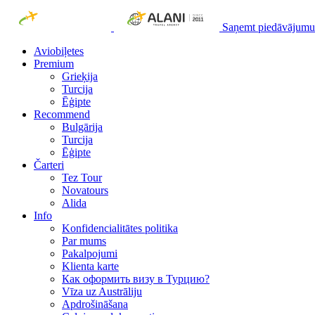
Saņemt piedāvājumu
Aviobiļetes
Premium
Grieķija
Turcija
Ēģipte
Recommend
Bulgārija
Turcija
Ēģipte
Čarteri
Tez Tour
Novatours
Alida
Info
Konfidencialitātes politika
Par mums
Рakalpojumi
Klienta karte
Как оформить визу в Турцию?
Vīza uz Austrāliju
Apdrošināšana