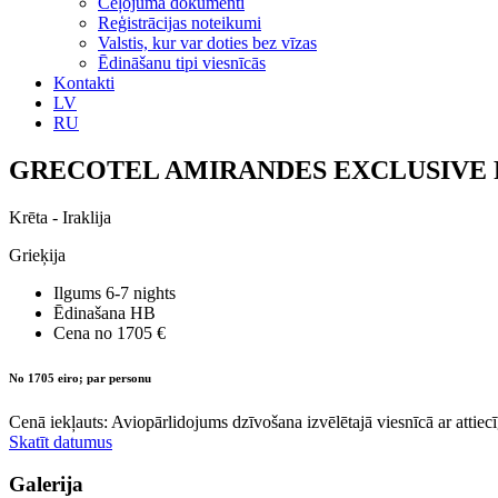
Ceļojuma dokumenti
Reģistrācijas noteikumi
Valstis, kur var doties bez vīzas
Ēdināšanu tipi viesnīcās
Kontakti
LV
RU
GRECOTEL AMIRANDES EXCLUSIVE R
Krēta - Iraklija
Grieķija
Ilgums
6-7 nights
Ēdinašana
HB
Cena no
1705 €
No 1705 eiro; par personu
Cenā iekļauts: Aviopārlidojums dzīvošana izvēlētajā viesnīcā ar attiecī
Skatīt datumus
Galerija