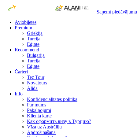
Saņemt piedāvājumu
Aviobiļetes
Premium
Grieķija
Turcija
Ēģipte
Recommend
Bulgārija
Turcija
Ēģipte
Čarteri
Tez Tour
Novatours
Alida
Info
Konfidencialitātes politika
Par mums
Рakalpojumi
Klienta karte
Как оформить визу в Турцию?
Vīza uz Austrāliju
Apdrošināšana