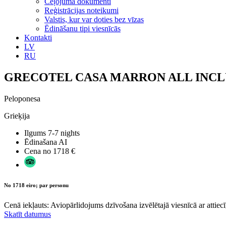
Ceļojuma dokumenti
Reģistrācijas noteikumi
Valstis, kur var doties bez vīzas
Ēdināšanu tipi viesnīcās
Kontakti
LV
RU
GRECOTEL CASA MARRON ALL INCLU
Peloponesa
Grieķija
Ilgums
7-7 nights
Ēdinašana
AI
Cena no
1718 €
No 1718 eiro; par personu
Cenā iekļauts: Aviopārlidojums dzīvošana izvēlētajā viesnīcā ar attiecī
Skatīt datumus