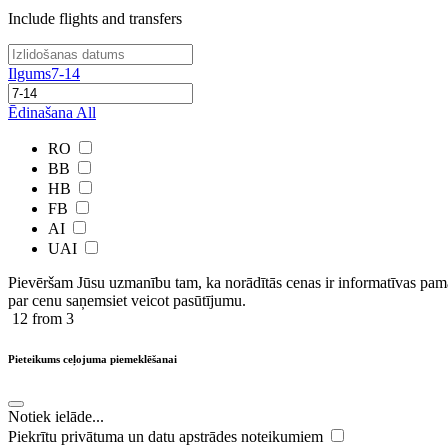
Include flights and transfers
Ilgums
7-14
Ēdinašana
All
RO
BB
HB
FB
AI
UAI
Pievēršam Jūsu uzmanību tam, ka norādītās cenas ir ​informatīvas ​pama
par cenu saņemsiet veicot pasūtījumu.
12
from 3
Pieteikums ceļojuma piemeklēšanai
Notiek ielāde...
Piekrītu privātuma un datu apstrādes noteikumiem