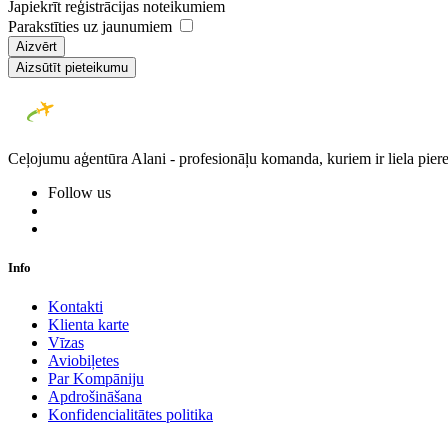
Japiekrīt reģistrācijas noteikumiem
Parakstīties uz jaunumiem
Aizvērt
Aizsūtīt pieteikumu
Ceļojumu aģentūra Alani - profesionāļu komanda, kuriem ir liela piere
Follow us
Info
Kontakti
Klienta karte
Vīzas
Aviobiļetes
Par Kompāniju
Apdrošināšana
Konfidencialitātes politika