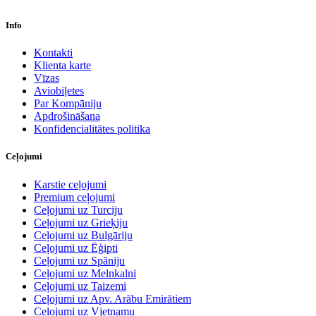
Info
Kontakti
Klienta karte
Vīzas
Aviobiļetes
Par Kompāniju
Apdrošināšana
Konfidencialitātes politika
Ceļojumi
Karstie ceļojumi
Premium ceļojumi
Ceļojumi uz Turciju
Ceļojumi uz Grieķiju
Ceļojumi uz Bulgāriju
Ceļojumi uz Ēģipti
Ceļojumi uz Spāniju
Ceļojumi uz Melnkalni
Ceļojumi uz Taizemi
Ceļojumi uz Apv. Arābu Emirātiem
Ceļojumi uz Vjetnamu