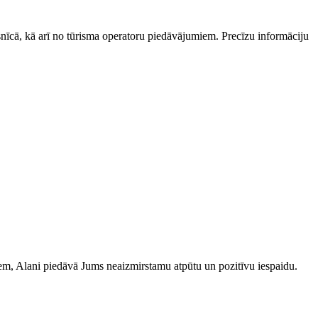
esnīcā, kā arī no tūrisma operatoru piedāvājumiem. Precīzu informāciju
iem, Alani piedāvā Jums neaizmirstamu atpūtu un pozitīvu iespaidu.