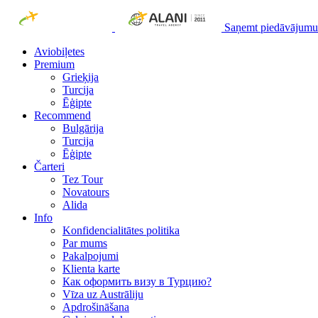
Saņemt piedāvājumu
Aviobiļetes
Premium
Grieķija
Turcija
Ēģipte
Recommend
Bulgārija
Turcija
Ēģipte
Čarteri
Tez Tour
Novatours
Alida
Info
Konfidencialitātes politika
Par mums
Рakalpojumi
Klienta karte
Как оформить визу в Турцию?
Vīza uz Austrāliju
Apdrošināšana