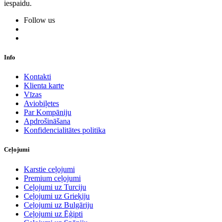
iespaidu.
Follow us
Info
Kontakti
Klienta karte
Vīzas
Aviobiļetes
Par Kompāniju
Apdrošināšana
Konfidencialitātes politika
Ceļojumi
Karstie ceļojumi
Premium ceļojumi
Ceļojumi uz Turciju
Ceļojumi uz Grieķiju
Ceļojumi uz Bulgāriju
Ceļojumi uz Ēģipti