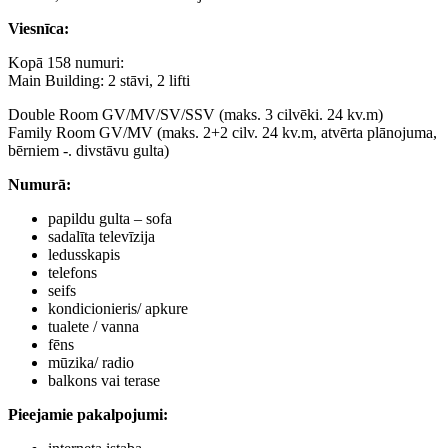
Viesnīca
:
Kopā 158 numuri:
Main Building: 2 stāvi, 2 lifti
Double Room GV/MV/SV/SSV (maks. 3 cilvēki. 24 kv.m)
Family Room GV/MV (maks. 2+2 cilv. 24 kv.m, atvērta plānojuma,
bērniem -. divstāvu gulta)
Numurā
:
papildu gulta – sofa
sadalīta televīzija
ledusskapis
telefons
seifs
kondicionieris/ apkure
tualete / vanna
fēns
mūzika/ radio
balkons vai terase
Pieejamie pakalpojumi
: