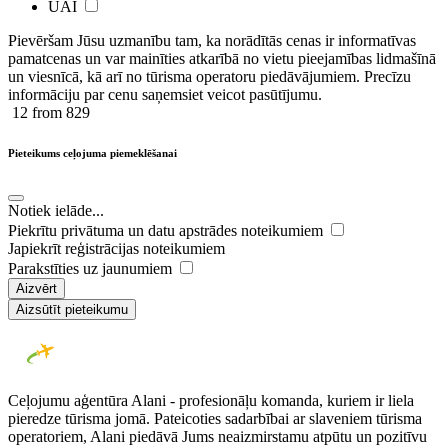
UAI
Pievēršam Jūsu uzmanību tam, ka norādītās cenas ir ​informatīvas ​
pamatcenas un var mainīties atkarībā ​no ​vietu pieejamības lidmašīnā
un viesnīcā, kā arī no tūrisma operatoru piedāvājumiem. Precīzu
informāciju par cenu saņemsiet veicot pasūtījumu.
12
from 829
Pieteikums ceļojuma piemeklēšanai
Notiek ielāde...
Piekrītu privātuma un datu apstrādes noteikumiem
Japiekrīt reģistrācijas noteikumiem
Parakstīties uz jaunumiem
Aizvērt
Aizsūtīt pieteikumu
Ceļojumu aģentūra Alani - profesionāļu komanda, kuriem ir liela
pieredze tūrisma jomā. Pateicoties sadarbībai ar slaveniem tūrisma
operatoriem, Alani piedāvā Jums neaizmirstamu atpūtu un pozitīvu