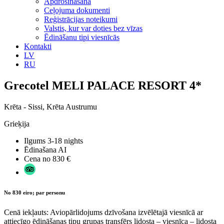
Apdrošināšana
Ceļojuma dokumenti
Reģistrācijas noteikumi
Valstis, kur var doties bez vīzas
Ēdināšanu tipi viesnīcās
Kontakti
LV
RU
Grecotel MELI PALACE RESORT 4*
Krēta - Sissi, Krēta Austrumu
Grieķija
Ilgums
3-18 nights
Ēdinašana
AI
Cena no
830 €
No 830 eiro; par personu
Cenā iekļauts: Aviopārlidojums dzīvošana izvēlētajā viesnīcā ar
attiecīgo ēdināšanas tipu grupas transfērs lidosta – viesnīca – lidosta