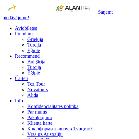
Saņemt
piedāvājumu!
Aviobiļetes
Premium
Grieķija
Turcija
Ēģipte
Recommend
Bulgārija
Turcija
Ēģipte
Čarteri
Tez Tour
Novatours
Alida
Info
Konfidencialitātes politika
Par mums
Рakalpojumi
Klienta karte
Как оформить визу в Турцию?
Vīza uz Austrāliju