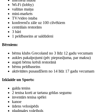
interneta istaba
Wi-Fi (lobby)
valūtas maiņa
mini-markets
ТV/video istaba
konferenču zāle uz 100 cilvēkiem
centrālais restorāns
3 bāri
1 peldbaseins ar saldūdeni
Bērniem:
bērnu klubs Grecoland no 3 līdz 12 gadu vecumam
aukles pakalpojumi (pēc pieprasījuma, par maksu)
augsti bērnu krēsli restorānā
bērnu peldbaseins
aktivitātes pusaudžiem no 14 līdz 17 gadu vecumam
Izklaide un Sports
:
galda teniss
2 tenisa korti ar tartana grīdas segumu
inventārs tenisa spēlei
kanoe
ūdens velosipēds
pludmales volejbols