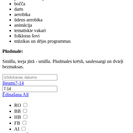
bočča
darts
aerobika
ūdens aerobika
animācija
tematiskie vakari
folkloras šovi
mūzikas un dējas programmas
Pludmale:
Smilšu, ieeja jūrā - smilšu. Pludmales krēsli, saulessargi un dvieļi
bezmaksas.
Ilgums
7-14
Ēdinašana
All
RO
BB
HB
FB
AI