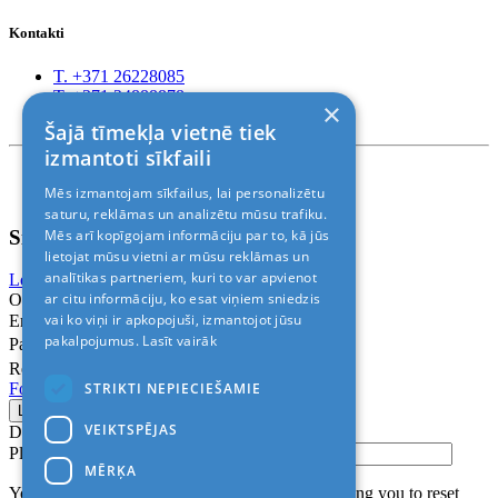
Kontakti
T. +371 26228085
T. +371 24888878
×
Rīga, Kr.Barona 88
Šajā tīmekļa vietnē tiek
izmantoti sīkfaili
Nosacījumi un atrunas
Mēs izmantojam sīkfailus, lai personalizētu
© 2011-2026> «ALANI SIA»
saturu, reklāmas un analizētu mūsu trafiku.
Sign In
Mēs arī kopīgojam informāciju par to, kā jūs
lietojat mūsu vietni ar mūsu reklāmas un
analītikas partneriem, kuri to var apvienot
Login with Facebook
Login with Google
ar citu informāciju, ko esat viņiem sniedzis
Or
vai ko viņi ir apkopojuši, izmantojot jūsu
Email
pakalpojumus.
Lasīt vairāk
Password
Remember me
STRIKTI NEPIECIEŠAMIE
Forgot Password?
VEIKTSPĒJAS
Don’t have an account?
Sign up
Please confirm login email below
MĒRĶA
You will receive an email containing a link allowing you to reset