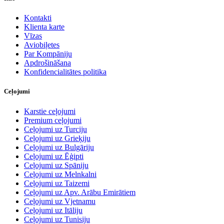
Kontakti
Klienta karte
Vīzas
Aviobiļetes
Par Kompāniju
Apdrošināšana
Konfidencialitātes politika
Ceļojumi
Karstie ceļojumi
Premium ceļojumi
Ceļojumi uz Turciju
Ceļojumi uz Grieķiju
Ceļojumi uz Bulgāriju
Ceļojumi uz Ēģipti
Ceļojumi uz Spāniju
Ceļojumi uz Melnkalni
Ceļojumi uz Taizemi
Ceļojumi uz Apv. Arābu Emirātiem
Ceļojumi uz Vjetnamu
Ceļojumi uz Itāliju
Ceļojumi uz Tunisiju