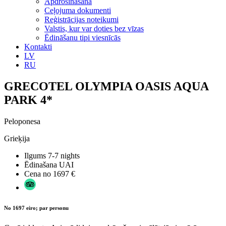
Apdrošināšana
Ceļojuma dokumenti
Reģistrācijas noteikumi
Valstis, kur var doties bez vīzas
Ēdināšanu tipi viesnīcās
Kontakti
LV
RU
GRECOTEL OLYMPIA OASIS AQUA
PARK 4*
Peloponesa
Grieķija
Ilgums
7-7 nights
Ēdinašana
UAI
Cena no
1697 €
No 1697 eiro; par personu