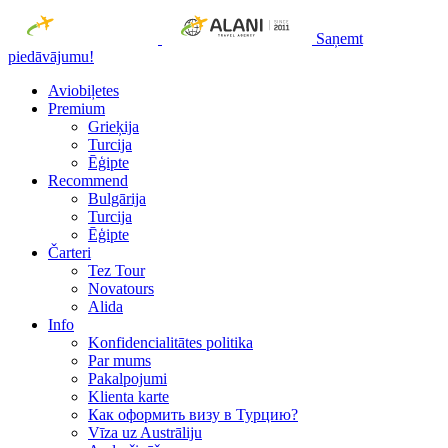
Saņemt
piedāvājumu!
Aviobiļetes
Premium
Grieķija
Turcija
Ēģipte
Recommend
Bulgārija
Turcija
Ēģipte
Čarteri
Tez Tour
Novatours
Alida
Info
Konfidencialitātes politika
Par mums
Рakalpojumi
Klienta karte
Как оформить визу в Турцию?
Vīza uz Austrāliju