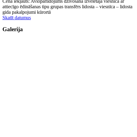
Cenā iekļauts: Aviopārlidojums dzīvošana izvēlētajā viesnīcā ar
attiecīgo ēdināšanas tipu grupas transfērs lidosta – viesnīca – lidosta
gida pakalpojumi kūrortā
Skatīt datumus
Galerija