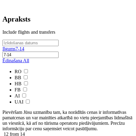
Apraksts
Include flights and transfers
Ilgums
7-14
Ēdinašana
All
RO
BB
HB
FB
AI
UAI
Pievēršam Jūsu uzmanību tam, ka norādītās cenas ir ​informatīvas ​
pamatcenas un var mainīties atkarībā ​no ​vietu pieejamības lidmašīnā
un viesnīcā, kā arī no tūrisma operatoru piedāvājumiem. Precīzu
informāciju par cenu saņemsiet veicot pasūtījumu.
12
from 14