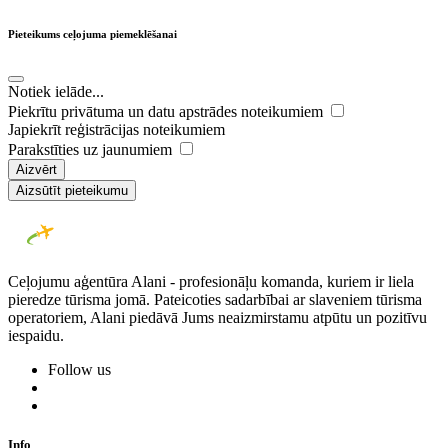
Pieteikums ceļojuma piemeklēšanai
Notiek ielāde...
Piekrītu privātuma un datu apstrādes noteikumiem
Japiekrīt reģistrācijas noteikumiem
Parakstīties uz jaunumiem
Aizvērt
Aizsūtīt pieteikumu
Ceļojumu aģentūra Alani - profesionāļu komanda, kuriem ir liela
pieredze tūrisma jomā. Pateicoties sadarbībai ar slaveniem tūrisma
operatoriem, Alani piedāvā Jums neaizmirstamu atpūtu un pozitīvu
iespaidu.
Follow us
Info