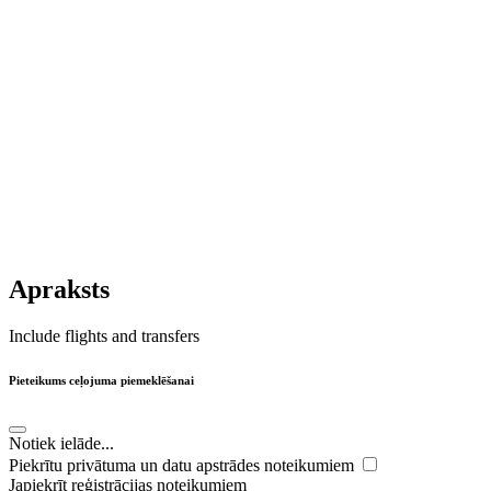
Apraksts
Include flights and transfers
Pieteikums ceļojuma piemeklēšanai
Notiek ielāde...
Piekrītu privātuma un datu apstrādes noteikumiem
Japiekrīt reģistrācijas noteikumiem