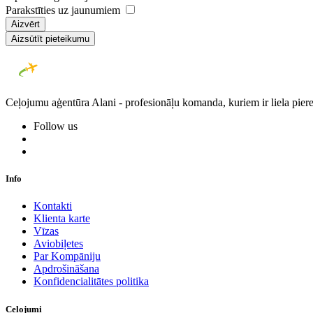
Parakstīties uz jaunumiem
Aizvērt
Aizsūtīt pieteikumu
Ceļojumu aģentūra Alani - profesionāļu komanda, kuriem ir liela piere
Follow us
Info
Kontakti
Klienta karte
Vīzas
Aviobiļetes
Par Kompāniju
Apdrošināšana
Konfidencialitātes politika
Ceļojumi