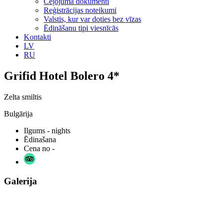
Ceļojuma dokumenti
Reģistrācijas noteikumi
Valstis, kur var doties bez vīzas
Ēdināšanu tipi viesnīcās
Kontakti
LV
RU
Grifid Hotel Bolero 4*
Zelta smiltis
Bulgārija
Ilgums
- nights
Ēdinašana
Cena no
-
Galerija