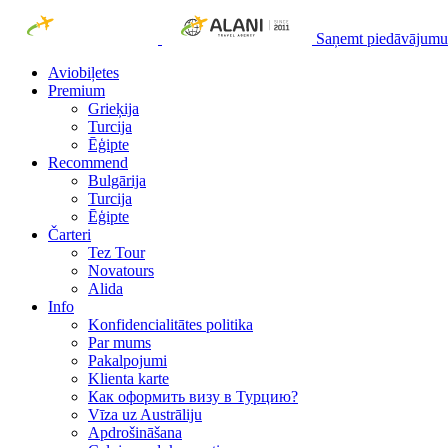
Saņemt piedāvājumu
Aviobiļetes
Premium
Grieķija
Turcija
Ēģipte
Recommend
Bulgārija
Turcija
Ēģipte
Čarteri
Tez Tour
Novatours
Alida
Info
Konfidencialitātes politika
Par mums
Рakalpojumi
Klienta karte
Как оформить визу в Турцию?
Vīza uz Austrāliju
Apdrošināšana