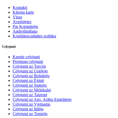
Kontakti
Klienta karte
Vīzas
Aviobiļetes
Par Kompāniju
Apdrošināšana
Konfidencialitātes politika
Ceļojumi
Karstie ceļojumi
Premium ceļojumi
Ceļojumi uz Turciju
Ceļojumi uz Grieķiju
Ceļojumi uz Bulgāriju
Ceļojumi uz Ēģipti
Ceļojumi uz Spāniju
Ceļojumi uz Melnkalni
Ceļojumi uz Taizemi
Ceļojumi uz Apv. Arābu Emirātiem
Ceļojumi uz Vjetnamu
Ceļojumi uz Itāliju
Ceļojumi uz Tunisiju