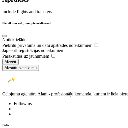
Include flights and transfers
Pieteikums ceļojuma piemeklēšanai
Notiek ielāde...
Piekrītu privātuma un datu apstrādes noteikumiem
Japiekrīt reģistrācijas noteikumiem
Parakstīties uz jaunumiem
Aizvērt
Aizsūtīt pieteikumu
Ceļojumu aģentūra Alani - profesionāļu komanda, kuriem ir liela piere
Follow us
Info