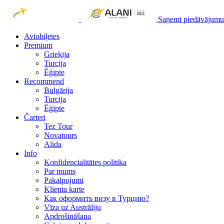
Saņemt piedāvājumu
Aviobiļetes
Premium
Grieķija
Turcija
Ēģipte
Recommend
Bulgārija
Turcija
Ēģipte
Čarteri
Tez Tour
Novatours
Alida
Info
Konfidencialitātes politika
Par mums
Рakalpojumi
Klienta karte
Как оформить визу в Турцию?
Vīza uz Austrāliju
Apdrošināšana