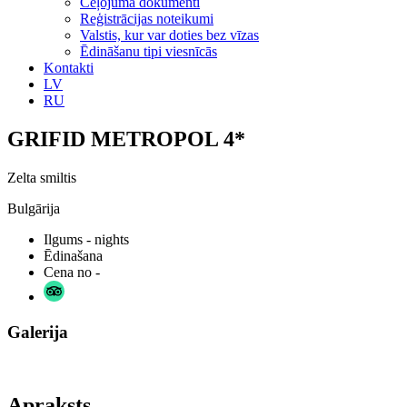
Ceļojuma dokumenti
Reģistrācijas noteikumi
Valstis, kur var doties bez vīzas
Ēdināšanu tipi viesnīcās
Kontakti
LV
RU
GRIFID METROPOL 4*
Zelta smiltis
Bulgārija
Ilgums
- nights
Ēdinašana
Cena no
-
Galerija
Apraksts