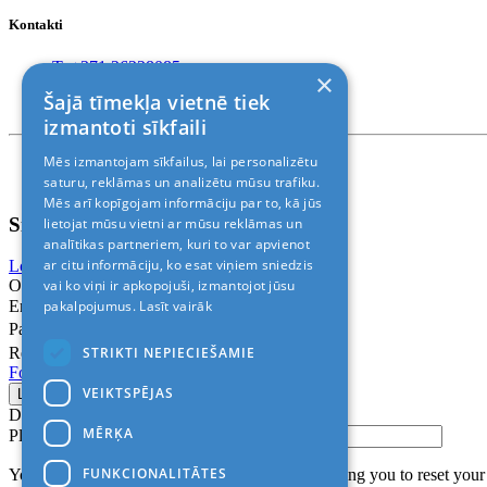
Kontakti
T. +371 26228085
×
T. +371 24888878
Šajā tīmekļa vietnē tiek
Rīga, Kr.Barona 88
izmantoti sīkfaili
Mēs izmantojam sīkfailus, lai personalizētu
Nosacījumi un atrunas
saturu, reklāmas un analizētu mūsu trafiku.
© 2011-2026> «ALANI SIA»
Mēs arī kopīgojam informāciju par to, kā jūs
Sign In
lietojat mūsu vietni ar mūsu reklāmas un
analītikas partneriem, kuri to var apvienot
ar citu informāciju, ko esat viņiem sniedzis
Login with Facebook
Login with Google
vai ko viņi ir apkopojuši, izmantojot jūsu
Or
pakalpojumus.
Lasīt vairāk
Email
Password
STRIKTI NEPIECIEŠAMIE
Remember me
Forgot Password?
VEIKTSPĒJAS
Don’t have an account?
Sign up
MĒRĶA
Please confirm login email below
FUNKCIONALITĀTES
You will receive an email containing a link allowing you to reset you