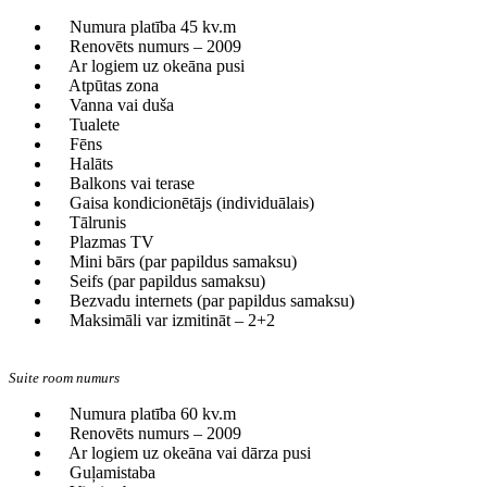
Numura platība 45 kv.m
Renovēts numurs – 2009
Ar logiem uz okeāna pusi
Atpūtas zona
Vanna vai duša
Tualete
Fēns
Halāts
Balkons vai terase
Gaisa kondicionētājs (individuālais)
Tālrunis
Plazmas TV
Mini bārs (par papildus samaksu)
Seifs (par papildus samaksu)
Bezvadu internets (par papildus samaksu)
Maksimāli var izmitināt – 2+2
Suite room numurs
Numura platība 60 kv.m
Renovēts numurs – 2009
Ar logiem uz okeāna vai dārza pusi
Guļamistaba