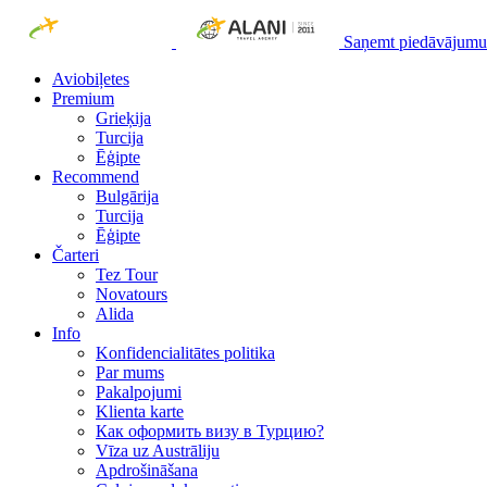
Saņemt piedāvājumu
Aviobiļetes
Premium
Grieķija
Turcija
Ēģipte
Recommend
Bulgārija
Turcija
Ēģipte
Čarteri
Tez Tour
Novatours
Alida
Info
Konfidencialitātes politika
Par mums
Рakalpojumi
Klienta karte
Как оформить визу в Турцию?
Vīza uz Austrāliju
Apdrošināšana