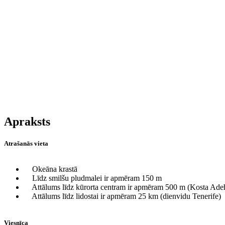
Apraksts
Atrašanās vieta
Okeāna krastā
Līdz smilšu pludmalei ir apmēram 150 m
Attālums līdz kūrorta centram ir apmēram 500 m (Kosta Ade
Attālums līdz lidostai ir apmēram 25 km (dienvidu Tenerife)
Viesnīca