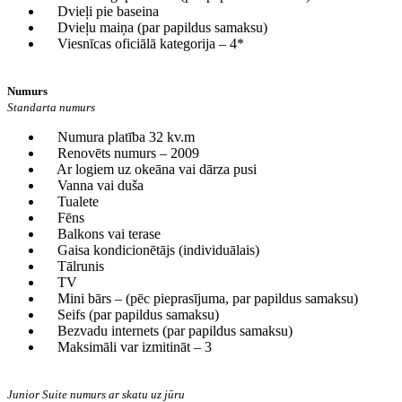
Dvieļi pie baseina
Dvieļu maiņa (par papildus samaksu)
Viesnīcas oficiālā kategorija – 4*
Numurs
Standarta numurs
Numura platība 32 kv.m
Renovēts numurs – 2009
Ar logiem uz okeāna vai dārza pusi
Vanna vai duša
Tualete
Fēns
Balkons vai terase
Gaisa kondicionētājs (individuālais)
Tālrunis
TV
Mini bārs – (pēc pieprasījuma, par papildus samaksu)
Seifs (par papildus samaksu)
Bezvadu internets (par papildus samaksu)
Maksimāli var izmitināt – 3
Junior Suite numurs ar skatu uz jūru