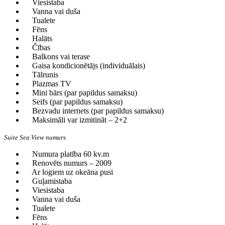
Viesistaba
Vanna vai duša
Tualete
Fēns
Halāts
Čības
Balkons vai terase
Gaisa kondicionētājs (individuālais)
Tālrunis
Plazmas TV
Mini bārs (par papildus samaksu)
Seifs (par papildus samaksu)
Bezvadu internets (par papildus samaksu)
Maksimāli var izmitināt – 2+2
Suite Sea View numurs
Numura platība 60 kv.m
Renovēts numurs – 2009
Ar logiem uz okeāna pusi
Guļamistaba
Viesistaba
Vanna vai duša
Tualete
Fēns