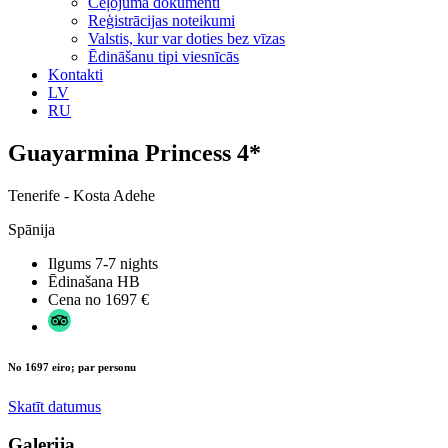
Ceļojuma dokumenti
Reģistrācijas noteikumi
Valstis, kur var doties bez vīzas
Ēdināšanu tipi viesnīcās
Kontakti
LV
RU
Guayarmina Princess 4*
Tenerife - Kosta Adehe
Spānija
Ilgums
7-7 nights
Ēdinašana
HB
Cena no
1697 €
No 1697 eiro; par personu
Skatīt datumus
Galerija