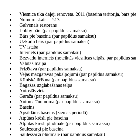
Viesnīca tika daļēji renovēta. 2011 (baseina teritorija, bārs pie
Numuru skaits – 513
Galvenais restorāns
Lobby bārs (par papildus samaksu)
Bārs pie baseina (par papildus samaksu)
Uzkodu bārs (par papildus samaksu)
TV istaba
Internets (par papildus samaksu)
Bezvadu internets (noteiktās viesnīcas telpās, par papildus s
Valūtas maiņa
Frizētava (par papildus samaksu)
Veļas mazgātavas pakalpojumi (par papildus samaksu)
Ķīmiskā tīrīšana (par papildus samaksu)
Bagāžas uzglabāšanas telpa
Autostāvvieta
Garāža (par papildus samaksu)
Automašīnu noma (par papildus samaksu)
Baseins
Apsildāms baseins (ziemas periodā)
Atpūtas krēsli pie baseina
Atpūtas krēsli pludmalē (par papildus samaksu)
Saulessargi pie baseina
Saulessargi pludmalē (par papildus samaksu)