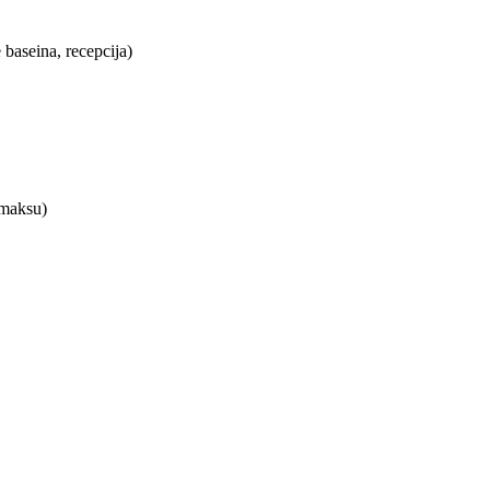
 baseina, recepcija)
amaksu)