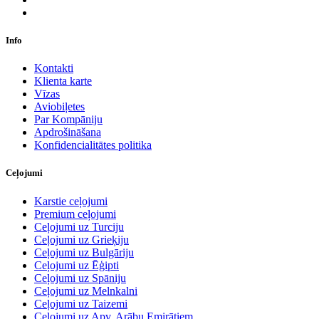
Info
Kontakti
Klienta karte
Vīzas
Aviobiļetes
Par Kompāniju
Apdrošināšana
Konfidencialitātes politika
Ceļojumi
Karstie ceļojumi
Premium ceļojumi
Ceļojumi uz Turciju
Ceļojumi uz Grieķiju
Ceļojumi uz Bulgāriju
Ceļojumi uz Ēģipti
Ceļojumi uz Spāniju
Ceļojumi uz Melnkalni
Ceļojumi uz Taizemi
Ceļojumi uz Apv. Arābu Emirātiem