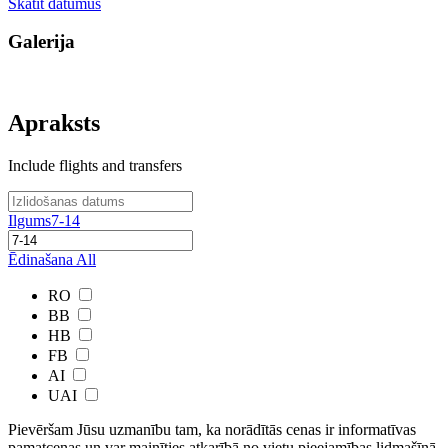
Skatīt datumus
Galerija
Apraksts
Include flights and transfers
Ilgums
7-14
Ēdinašana
All
RO
BB
HB
FB
AI
UAI
Pievēršam Jūsu uzmanību tam, ka norādītās cenas ir ​informatīvas ​
pamatcenas un var mainīties atkarībā ​no ​vietu pieejamības lidmašīnā