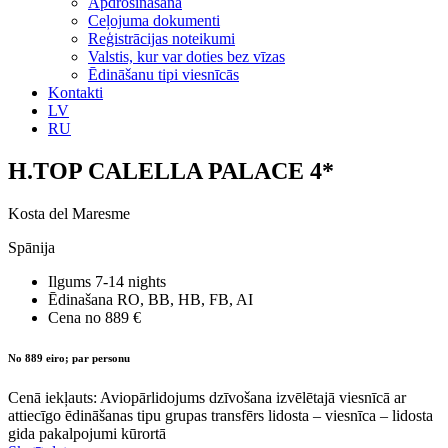
Apdrošināšana
Ceļojuma dokumenti
Reģistrācijas noteikumi
Valstis, kur var doties bez vīzas
Ēdināšanu tipi viesnīcās
Kontakti
LV
RU
H.TOP CALELLA PALACE 4*
Kosta del Maresme
Spānija
Ilgums
7-14 nights
Ēdinašana
RO, BB, HB, FB, AI
Cena no
889 €
No 889 eiro; par personu
Cenā iekļauts: Aviopārlidojums dzīvošana izvēlētajā viesnīcā ar
attiecīgo ēdināšanas tipu grupas transfērs lidosta – viesnīca – lidosta
gida pakalpojumi kūrortā