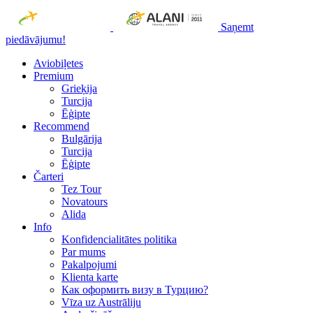
Saņemt
piedāvājumu!
Aviobiļetes
Premium
Grieķija
Turcija
Ēģipte
Recommend
Bulgārija
Turcija
Ēģipte
Čarteri
Tez Tour
Novatours
Alida
Info
Konfidencialitātes politika
Par mums
Рakalpojumi
Klienta karte
Как оформить визу в Турцию?
Vīza uz Austrāliju