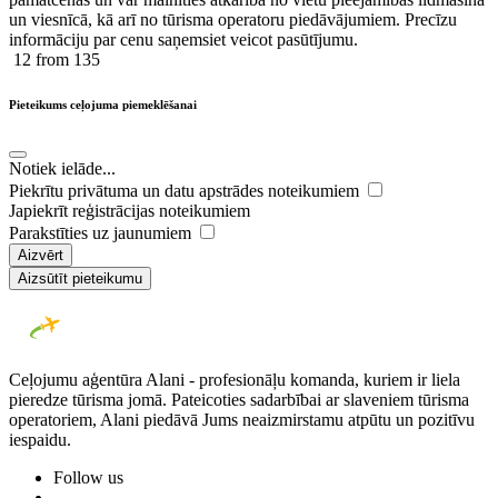
un viesnīcā, kā arī no tūrisma operatoru piedāvājumiem. Precīzu
informāciju par cenu saņemsiet veicot pasūtījumu.
12
from 135
Pieteikums ceļojuma piemeklēšanai
Notiek ielāde...
Piekrītu privātuma un datu apstrādes noteikumiem
Japiekrīt reģistrācijas noteikumiem
Parakstīties uz jaunumiem
Aizvērt
Aizsūtīt pieteikumu
Ceļojumu aģentūra Alani - profesionāļu komanda, kuriem ir liela
pieredze tūrisma jomā. Pateicoties sadarbībai ar slaveniem tūrisma
operatoriem, Alani piedāvā Jums neaizmirstamu atpūtu un pozitīvu
iespaidu.
Follow us