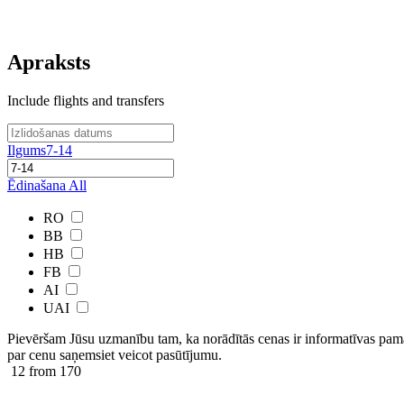
Apraksts
Include flights and transfers
Ilgums
7-14
Ēdinašana
All
RO
BB
HB
FB
AI
UAI
Pievēršam Jūsu uzmanību tam, ka norādītās cenas ir ​informatīvas ​pama
par cenu saņemsiet veicot pasūtījumu.
12
from 170