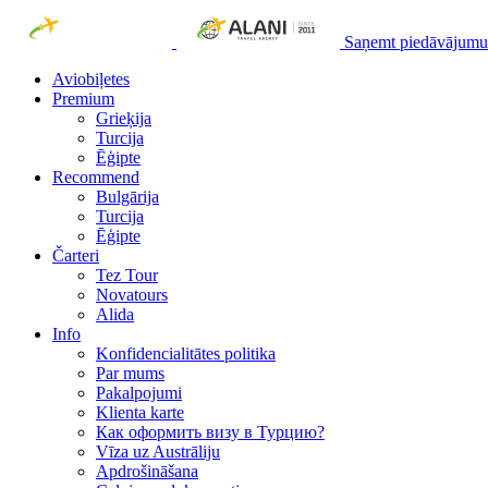
Saņemt piedāvājumu
Aviobiļetes
Premium
Grieķija
Turcija
Ēģipte
Recommend
Bulgārija
Turcija
Ēģipte
Čarteri
Tez Tour
Novatours
Alida
Info
Konfidencialitātes politika
Par mums
Рakalpojumi
Klienta karte
Как оформить визу в Турцию?
Vīza uz Austrāliju
Apdrošināšana