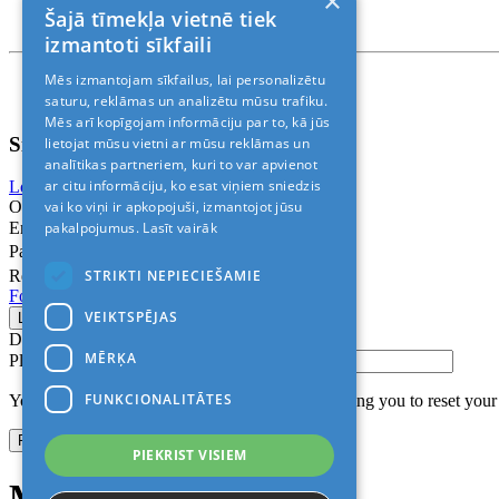
×
T. +371 24888878
Šajā tīmekļa vietnē tiek
Rīga, Kr.Barona 88
izmantoti sīkfaili
Mēs izmantojam sīkfailus, lai personalizētu
Nosacījumi un atrunas
© 2011-2026> «ALANI SIA»
saturu, reklāmas un analizētu mūsu trafiku.
Mēs arī kopīgojam informāciju par to, kā jūs
Sign In
lietojat mūsu vietni ar mūsu reklāmas un
analītikas partneriem, kuri to var apvienot
ar citu informāciju, ko esat viņiem sniedzis
Login with Facebook
Login with Google
vai ko viņi ir apkopojuši, izmantojot jūsu
Or
pakalpojumus.
Lasīt vairāk
Email
Password
STRIKTI NEPIECIEŠAMIE
Remember me
Forgot Password?
VEIKTSPĒJAS
Don’t have an account?
Sign up
MĒRĶA
Please confirm login email below
FUNKCIONALITĀTES
You will receive an email containing a link allowing you to reset you
PIEKRIST VISIEM
Modal title