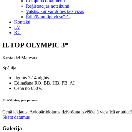
Ceļojuma dokumenti
Reģistrācijas noteikumi
Valstis, kur var doties bez vīzas
Ēdināšanu tipi viesnīcās
Kontakti
LV
RU
H.TOP OLYMPIC 3*
Kosta del Maresme
Spānija
Ilgums
7-14 nights
Ēdinašana
RO, BB, HB, FB, AI
Cena no
650 €
No 650 eiro; par personu
Cenā iekļauts: Aviopārlidojums dzīvošana izvēlētajā viesnīcā ar attiecī
Skatīt datumus
Galerija