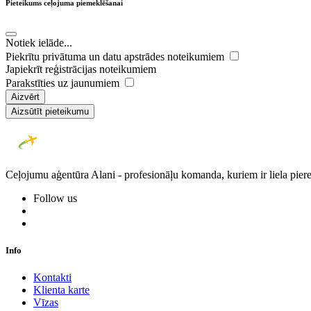
Pieteikums ceļojuma piemeklēšanai
Notiek ielāde...
Piekrītu privātuma un datu apstrādes noteikumiem
Japiekrīt reģistrācijas noteikumiem
Parakstīties uz jaunumiem
Aizvērt
Aizsūtīt pieteikumu
Ceļojumu aģentūra Alani - profesionāļu komanda, kuriem ir liela piere
Follow us
Info
Kontakti
Klienta karte
Vīzas