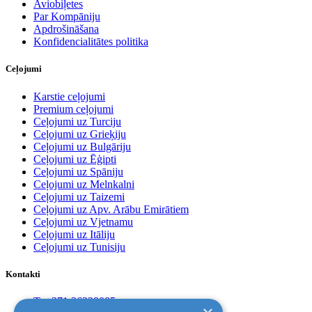
Aviobiļetes
Par Kompāniju
Apdrošināšana
Konfidencialitātes politika
Ceļojumi
Karstie ceļojumi
Premium ceļojumi
Ceļojumi uz Turciju
Ceļojumi uz Grieķiju
Ceļojumi uz Bulgāriju
Ceļojumi uz Ēģipti
Ceļojumi uz Spāniju
Ceļojumi uz Melnkalni
Ceļojumi uz Taizemi
Ceļojumi uz Apv. Arābu Emirātiem
Ceļojumi uz Vjetnamu
Ceļojumi uz Itāliju
Ceļojumi uz Tunisiju
Kontakti
T. +371 26228085