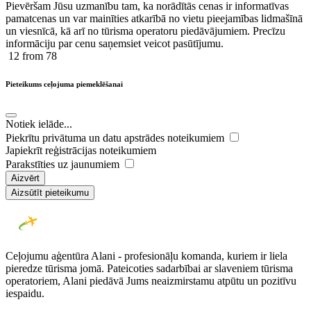
Pievēršam Jūsu uzmanību tam, ka norādītās cenas ir ​informatīvas ​
pamatcenas un var mainīties atkarībā ​no ​vietu pieejamības lidmašīnā
un viesnīcā, kā arī no tūrisma operatoru piedāvājumiem. Precīzu
informāciju par cenu saņemsiet veicot pasūtījumu.
12
from 78
Pieteikums ceļojuma piemeklēšanai
Notiek ielāde...
Piekrītu privātuma un datu apstrādes noteikumiem
Japiekrīt reģistrācijas noteikumiem
Parakstīties uz jaunumiem
Aizvērt
Aizsūtīt pieteikumu
Ceļojumu aģentūra Alani - profesionāļu komanda, kuriem ir liela
pieredze tūrisma jomā. Pateicoties sadarbībai ar slaveniem tūrisma
operatoriem, Alani piedāvā Jums neaizmirstamu atpūtu un pozitīvu
iespaidu.