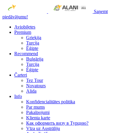
Saņemt
piedāvājumu!
Aviobiļetes
Premium
Grieķija
Turcija
Ēģipte
Recommend
Bulgārija
Turcija
Ēģipte
Čarteri
Tez Tour
Novatours
Alida
Info
Konfidencialitātes politika
Par mums
Рakalpojumi
Klienta karte
Как оформить визу в Турцию?
Vīza uz Austrāliju