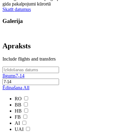
gida pakalpojumi kūrortā
Skatīt datumus
Galerija
Apraksts
Include flights and transfers
Ilgums
7-14
Ēdinašana
All
RO
BB
HB
FB
AI
UAI