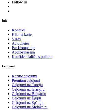
Follow us
Info
Kontakti
Klienta karte
Vīzas
Aviobiļetes
Par Kompāniju
Apdrošināšana
Konfidencialitātes politika
Ceļojumi
Karstie ceļojumi
Premium ceļojumi
Ceļojumi uz Turciju
Ceļojumi uz Grieķiju
Ceļojumi uz Bulgāriju
Ceļojumi uz Ēģipti
Ceļojumi uz Spāniju
Ceļojumi uz Melnkalni