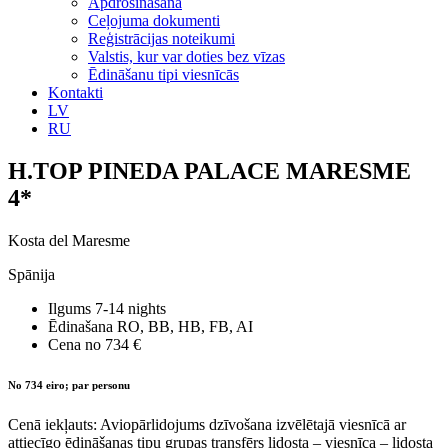
Apdrošināšana
Ceļojuma dokumenti
Reģistrācijas noteikumi
Valstis, kur var doties bez vīzas
Ēdināšanu tipi viesnīcās
Kontakti
LV
RU
H.TOP PINEDA PALACE MARESME
4*
Kosta del Maresme
Spānija
Ilgums
7-14 nights
Ēdinašana
RO, BB, HB, FB, AI
Cena no
734 €
No 734 eiro; par personu
Cenā iekļauts: Aviopārlidojums dzīvošana izvēlētajā viesnīcā ar
attiecīgo ēdināšanas tipu grupas transfērs lidosta – viesnīca – lidosta