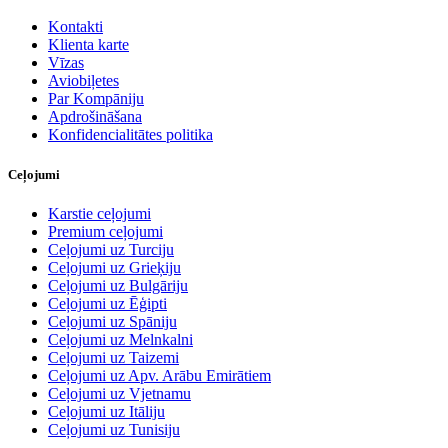
Kontakti
Klienta karte
Vīzas
Aviobiļetes
Par Kompāniju
Apdrošināšana
Konfidencialitātes politika
Ceļojumi
Karstie ceļojumi
Premium ceļojumi
Ceļojumi uz Turciju
Ceļojumi uz Grieķiju
Ceļojumi uz Bulgāriju
Ceļojumi uz Ēģipti
Ceļojumi uz Spāniju
Ceļojumi uz Melnkalni
Ceļojumi uz Taizemi
Ceļojumi uz Apv. Arābu Emirātiem
Ceļojumi uz Vjetnamu
Ceļojumi uz Itāliju
Ceļojumi uz Tunisiju