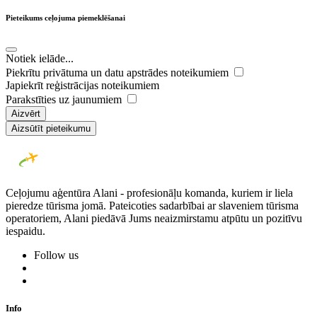
Pieteikums ceļojuma piemeklēšanai
Notiek ielāde...
Piekrītu privātuma un datu apstrādes noteikumiem
Japiekrīt reģistrācijas noteikumiem
Parakstīties uz jaunumiem
Aizvērt
Aizsūtīt pieteikumu
Ceļojumu aģentūra Alani - profesionāļu komanda, kuriem ir liela
pieredze tūrisma jomā. Pateicoties sadarbībai ar slaveniem tūrisma
operatoriem, Alani piedāvā Jums neaizmirstamu atpūtu un pozitīvu
iespaidu.
Follow us
Info