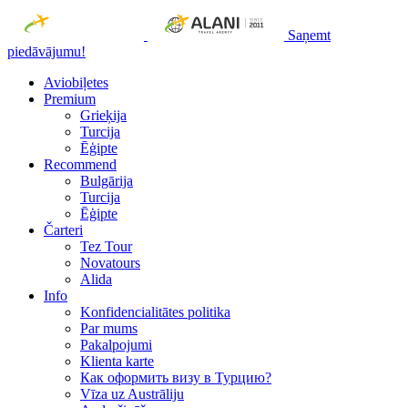
Saņemt
piedāvājumu!
Aviobiļetes
Premium
Grieķija
Turcija
Ēģipte
Recommend
Bulgārija
Turcija
Ēģipte
Čarteri
Tez Tour
Novatours
Alida
Info
Konfidencialitātes politika
Par mums
Рakalpojumi
Klienta karte
Как оформить визу в Турцию?
Vīza uz Austrāliju