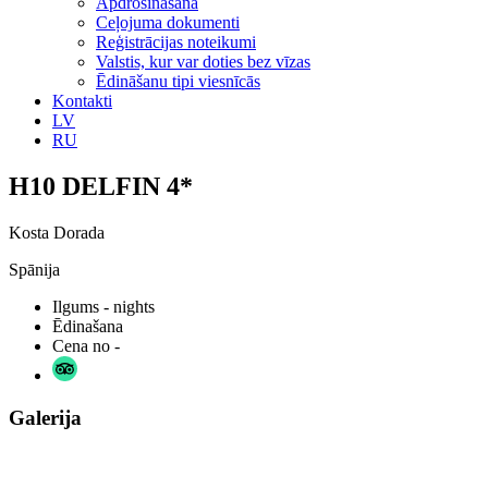
Apdrošināšana
Ceļojuma dokumenti
Reģistrācijas noteikumi
Valstis, kur var doties bez vīzas
Ēdināšanu tipi viesnīcās
Kontakti
LV
RU
H10 DELFIN 4*
Kosta Dorada
Spānija
Ilgums
- nights
Ēdinašana
Cena no
-
Galerija