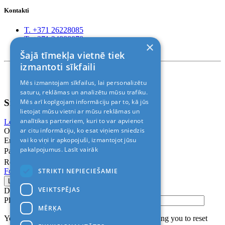
Kontakti
T. +371 26228085
T. +371 24888878
×
Rīga, Kr.Barona 88
Šajā tīmekļa vietnē tiek
izmantoti sīkfaili
Nosacījumi un atrunas
Mēs izmantojam sīkfailus, lai personalizētu
© 2011-2026> «ALANI SIA»
saturu, reklāmas un analizētu mūsu trafiku.
Sign In
Mēs arī kopīgojam informāciju par to, kā jūs
lietojat mūsu vietni ar mūsu reklāmas un
analītikas partneriem, kuri to var apvienot
Login with Facebook
Login with Google
ar citu informāciju, ko esat viņiem sniedzis
Or
vai ko viņi ir apkopojuši, izmantojot jūsu
Email
pakalpojumus.
Lasīt vairāk
Password
Remember me
STRIKTI NEPIECIEŠAMIE
Forgot Password?
VEIKTSPĒJAS
Don’t have an account?
Sign up
Please confirm login email below
MĒRĶA
You will receive an email containing a link allowing you to reset