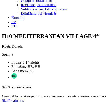
Ceļojuma dokumenti
Reģistrācijas noteikumi
Valstis, kur var doties bez vīzas
Ēdināšanu tipi viesnīcās
Kontakti
LV
RU
H10 MEDITERRANEAN VILLAGE 4*
Kosta Dorada
Spānija
Ilgums
5-14 nights
Ēdinašana
BB, HB
Cena no
679 €
No 679 eiro; par personu
Cenā iekļauts: Aviopārlidojums dzīvošana izvēlētajā viesnīcā ar attiecī
Skatīt datumus