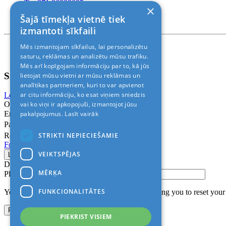
T. +371 26228085
×
T. +371 24888878
Šajā tīmekļa vietnē tiek
Rīga, Kr.Barona 88
izmantoti sīkfaili
Mēs izmantojam sīkfailus, lai personalizētu
Nosacījumi un atrunas
© 2011-2026> «ALANI SIA»
saturu, reklāmas un analizētu mūsu trafiku.
Mēs arī kopīgojam informāciju par to, kā jūs
Sign In
lietojat mūsu vietni ar mūsu reklāmas un
analītikas partneriem, kuri to var apvienot
ar citu informāciju, ko esat viņiem sniedzis
Login with Facebook
Login with Google
vai ko viņi ir apkopojuši, izmantojot jūsu
Or
pakalpojumus.
Lasīt vairāk
Email
Password
STRIKTI NEPIECIEŠAMIE
Remember me
Forgot Password?
VEIKTSPĒJAS
Don’t have an account?
Sign up
MĒRĶA
Please confirm login email below
FUNKCIONALITĀTES
You will receive an email containing a link allowing you to reset you
PIEKRIST VISIEM