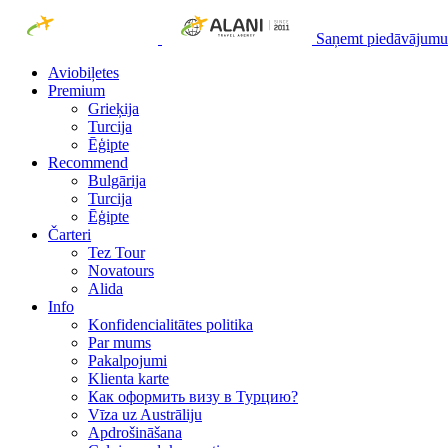
Saņemt piedāvājumu
Aviobiļetes
Premium
Grieķija
Turcija
Ēģipte
Recommend
Bulgārija
Turcija
Ēģipte
Čarteri
Tez Tour
Novatours
Alida
Info
Konfidencialitātes politika
Par mums
Рakalpojumi
Klienta karte
Как оформить визу в Турцию?
Vīza uz Austrāliju
Apdrošināšana