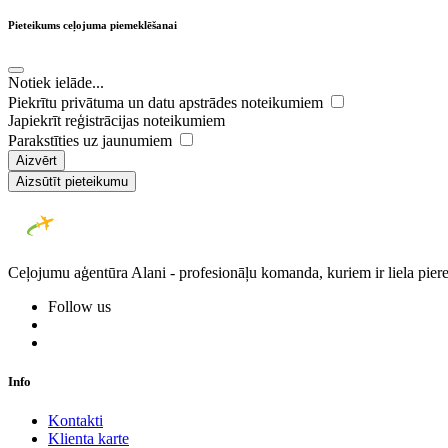
Pieteikums ceļojuma piemeklēšanai
Notiek ielāde...
Piekrītu privātuma un datu apstrādes noteikumiem
Japiekrīt reģistrācijas noteikumiem
Parakstīties uz jaunumiem
Aizvērt
Aizsūtīt pieteikumu
Ceļojumu aģentūra Alani - profesionāļu komanda, kuriem ir liela piere
Follow us
Info
Kontakti
Klienta karte