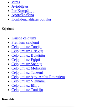
Vīzas
Aviobiļetes
Par Kompāniju
Apdrošināšana
Konfidencialitātes politika
Ceļojumi
Karstie ceļojumi
Premium ceļojumi
Ceļojumi uz Turciju
Ceļojumi uz Grieķiju
Ceļojumi uz Bulgāriju
Ceļojumi uz Ēģipti
Ceļojumi uz Spāniju
Ceļojumi uz Melnkalni
Ceļojumi uz Taizemi
Ceļojumi uz Apv. Arābu Emirātiem
Ceļojumi uz Vjetnamu
Ceļojumi uz Itāliju
Ceļojumi uz Tunisiju
Kontakti