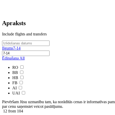
Apraksts
Include flights and transfers
Ilgums
7-14
Ēdinašana
All
RO
BB
HB
FB
AI
UAI
Pievēršam Jūsu uzmanību tam, ka norādītās cenas ir ​informatīvas ​pama
par cenu saņemsiet veicot pasūtījumu.
12
from 104