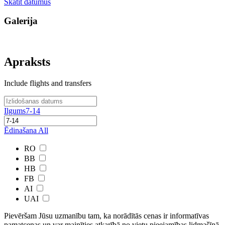
Skatīt datumus
Galerija
Apraksts
Include flights and transfers
Ilgums
7-14
Ēdinašana
All
RO
BB
HB
FB
AI
UAI
Pievēršam Jūsu uzmanību tam, ka norādītās cenas ir ​informatīvas ​
pamatcenas un var mainīties atkarībā ​no ​vietu pieejamības lidmašīnā