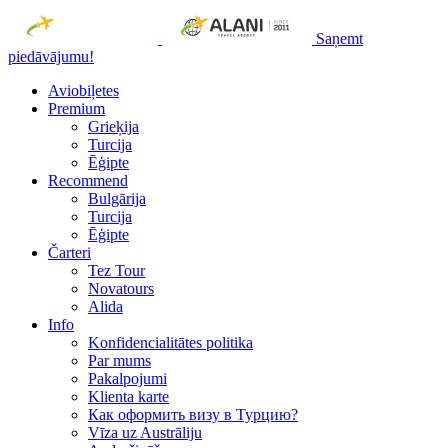
Saņemt
piedāvājumu!
Aviobiļetes
Premium
Grieķija
Turcija
Ēģipte
Recommend
Bulgārija
Turcija
Ēģipte
Čarteri
Tez Tour
Novatours
Alida
Info
Konfidencialitātes politika
Par mums
Рakalpojumi
Klienta karte
Как оформить визу в Турцию?
Vīza uz Austrāliju