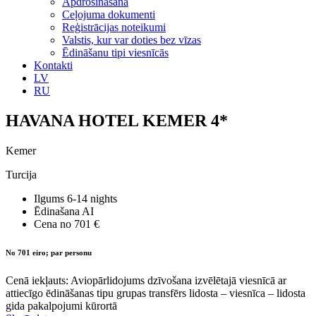
Apdrošināšana
Ceļojuma dokumenti
Reģistrācijas noteikumi
Valstis, kur var doties bez vīzas
Ēdināšanu tipi viesnīcās
Kontakti
LV
RU
HAVANA HOTEL KEMER 4*
Kemer
Turcija
Ilgums
6-14 nights
Ēdinašana
AI
Cena no
701 €
No 701 eiro; par personu
Cenā iekļauts: Aviopārlidojums dzīvošana izvēlētajā viesnīcā ar
attiecīgo ēdināšanas tipu grupas transfērs lidosta – viesnīca – lidosta
gida pakalpojumi kūrortā