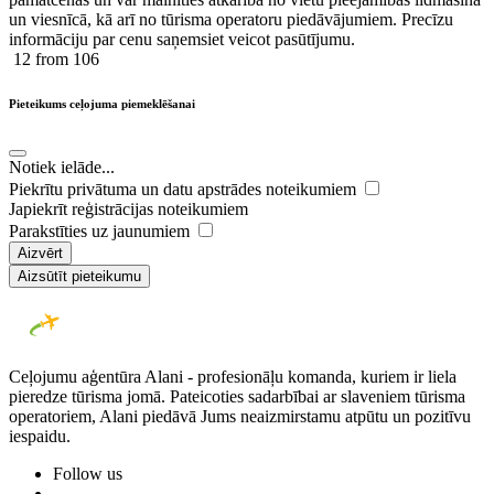
un viesnīcā, kā arī no tūrisma operatoru piedāvājumiem. Precīzu
informāciju par cenu saņemsiet veicot pasūtījumu.
12
from 106
Pieteikums ceļojuma piemeklēšanai
Notiek ielāde...
Piekrītu privātuma un datu apstrādes noteikumiem
Japiekrīt reģistrācijas noteikumiem
Parakstīties uz jaunumiem
Aizvērt
Aizsūtīt pieteikumu
Ceļojumu aģentūra Alani - profesionāļu komanda, kuriem ir liela
pieredze tūrisma jomā. Pateicoties sadarbībai ar slaveniem tūrisma
operatoriem, Alani piedāvā Jums neaizmirstamu atpūtu un pozitīvu
iespaidu.
Follow us