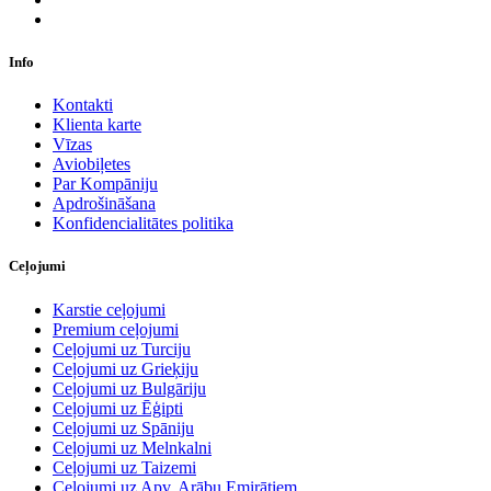
Info
Kontakti
Klienta karte
Vīzas
Aviobiļetes
Par Kompāniju
Apdrošināšana
Konfidencialitātes politika
Ceļojumi
Karstie ceļojumi
Premium ceļojumi
Ceļojumi uz Turciju
Ceļojumi uz Grieķiju
Ceļojumi uz Bulgāriju
Ceļojumi uz Ēģipti
Ceļojumi uz Spāniju
Ceļojumi uz Melnkalni
Ceļojumi uz Taizemi
Ceļojumi uz Apv. Arābu Emirātiem