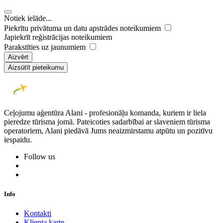
Notiek ielāde...
Piekrītu privātuma un datu apstrādes noteikumiem
Japiekrīt reģistrācijas noteikumiem
Parakstīties uz jaunumiem
Aizvērt
Aizsūtīt pieteikumu
Ceļojumu aģentūra Alani - profesionāļu komanda, kuriem ir liela
pieredze tūrisma jomā. Pateicoties sadarbībai ar slaveniem tūrisma
operatoriem, Alani piedāvā Jums neaizmirstamu atpūtu un pozitīvu
iespaidu.
Follow us
Info
Kontakti
Klienta karte