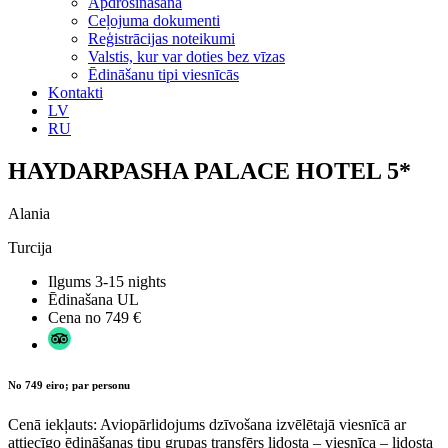
Apdrošināšana
Ceļojuma dokumenti
Reģistrācijas noteikumi
Valstis, kur var doties bez vīzas
Ēdināšanu tipi viesnīcās
Kontakti
LV
RU
HAYDARPASHA PALACE HOTEL 5*
Alania
Turcija
Ilgums
3-15 nights
Ēdinašana
UL
Cena no
749 €
No 749 eiro; par personu
Cenā iekļauts: Aviopārlidojums dzīvošana izvēlētajā viesnīcā ar
attiecīgo ēdināšanas tipu grupas transfērs lidosta – viesnīca – lidosta