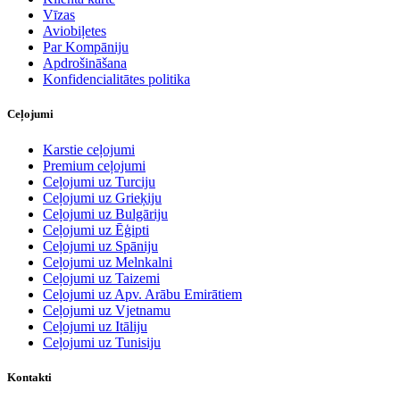
Vīzas
Aviobiļetes
Par Kompāniju
Apdrošināšana
Konfidencialitātes politika
Ceļojumi
Karstie ceļojumi
Premium ceļojumi
Ceļojumi uz Turciju
Ceļojumi uz Grieķiju
Ceļojumi uz Bulgāriju
Ceļojumi uz Ēģipti
Ceļojumi uz Spāniju
Ceļojumi uz Melnkalni
Ceļojumi uz Taizemi
Ceļojumi uz Apv. Arābu Emirātiem
Ceļojumi uz Vjetnamu
Ceļojumi uz Itāliju
Ceļojumi uz Tunisiju
Kontakti