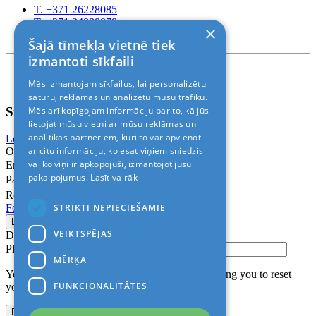
T. +371 26228085
T. +371 24888878
×
Rīga, Kr.Barona 88
Šajā tīmekļa vietnē tiek
izmantoti sīkfaili
Nosacījumi un atrunas
Mēs izmantojam sīkfailus, lai personalizētu
© 2011-2026> «ALANI SIA»
saturu, reklāmas un analizētu mūsu trafiku.
Sign In
Mēs arī kopīgojam informāciju par to, kā jūs
lietojat mūsu vietni ar mūsu reklāmas un
analītikas partneriem, kuri to var apvienot
Login with Facebook
Login with Google
ar citu informāciju, ko esat viņiem sniedzis
Or
vai ko viņi ir apkopojuši, izmantojot jūsu
Email
pakalpojumus.
Lasīt vairāk
Password
Remember me
STRIKTI NEPIECIEŠAMIE
Forgot Password?
VEIKTSPĒJAS
Don’t have an account?
Sign up
Please confirm login email below
MĒRĶA
You will receive an email containing a link allowing you to reset
FUNKCIONALITĀTES
your password to a new preferred one.