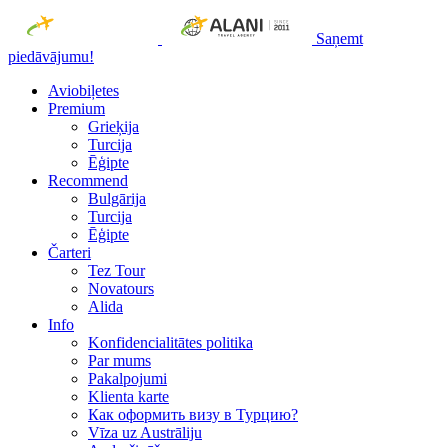
Saņemt
piedāvājumu!
Aviobiļetes
Premium
Grieķija
Turcija
Ēģipte
Recommend
Bulgārija
Turcija
Ēģipte
Čarteri
Tez Tour
Novatours
Alida
Info
Konfidencialitātes politika
Par mums
Рakalpojumi
Klienta karte
Как оформить визу в Турцию?
Vīza uz Austrāliju