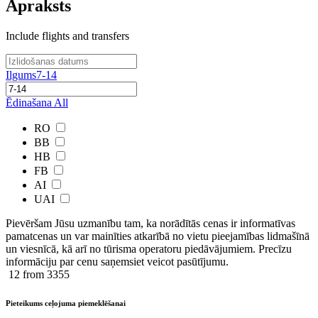
Apraksts
Include flights and transfers
Ilgums
7-14
Ēdinašana
All
RO
BB
HB
FB
AI
UAI
Pievēršam Jūsu uzmanību tam, ka norādītās cenas ir ​informatīvas ​
pamatcenas un var mainīties atkarībā ​no ​vietu pieejamības lidmašīnā
un viesnīcā, kā arī no tūrisma operatoru piedāvājumiem. Precīzu
informāciju par cenu saņemsiet veicot pasūtījumu.
12
from 3355
Pieteikums ceļojuma piemeklēšanai