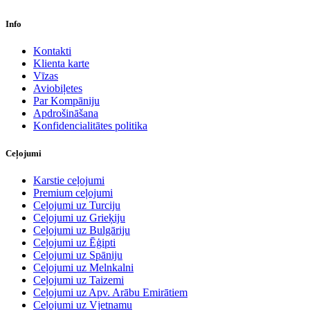
Info
Kontakti
Klienta karte
Vīzas
Aviobiļetes
Par Kompāniju
Apdrošināšana
Konfidencialitātes politika
Ceļojumi
Karstie ceļojumi
Premium ceļojumi
Ceļojumi uz Turciju
Ceļojumi uz Grieķiju
Ceļojumi uz Bulgāriju
Ceļojumi uz Ēģipti
Ceļojumi uz Spāniju
Ceļojumi uz Melnkalni
Ceļojumi uz Taizemi
Ceļojumi uz Apv. Arābu Emirātiem
Ceļojumi uz Vjetnamu