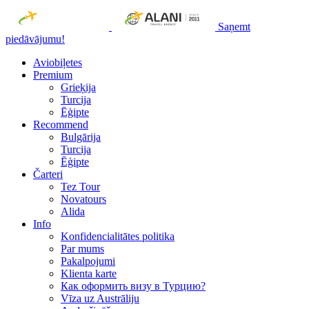
Saņemt
piedāvājumu!
Aviobiļetes
Premium
Grieķija
Turcija
Ēģipte
Recommend
Bulgārija
Turcija
Ēģipte
Čarteri
Tez Tour
Novatours
Alida
Info
Konfidencialitātes politika
Par mums
Рakalpojumi
Klienta karte
Как оформить визу в Турцию?
Vīza uz Austrāliju