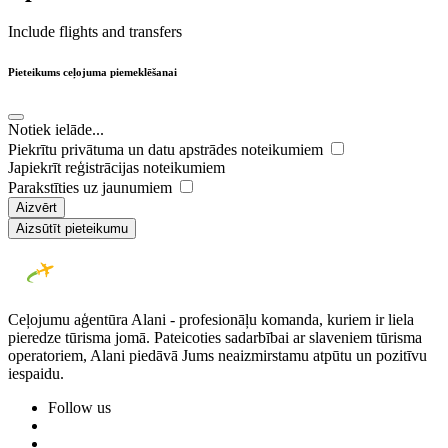
Include flights and transfers
Pieteikums ceļojuma piemeklēšanai
Notiek ielāde...
Piekrītu privātuma un datu apstrādes noteikumiem
Japiekrīt reģistrācijas noteikumiem
Parakstīties uz jaunumiem
Aizvērt
Aizsūtīt pieteikumu
Ceļojumu aģentūra Alani - profesionāļu komanda, kuriem ir liela
pieredze tūrisma jomā. Pateicoties sadarbībai ar slaveniem tūrisma
operatoriem, Alani piedāvā Jums neaizmirstamu atpūtu un pozitīvu
iespaidu.
Follow us