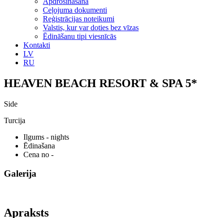
Apdrošināšana
Ceļojuma dokumenti
Reģistrācijas noteikumi
Valstis, kur var doties bez vīzas
Ēdināšanu tipi viesnīcās
Kontakti
LV
RU
HEAVEN BEACH RESORT & SPA 5*
Side
Turcija
Ilgums
- nights
Ēdinašana
Cena no
-
Galerija
Apraksts