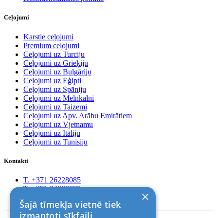
Ceļojumi
Karstie ceļojumi
Premium ceļojumi
Ceļojumi uz Turciju
Ceļojumi uz Grieķiju
Ceļojumi uz Bulgāriju
Ceļojumi uz Ēģipti
Ceļojumi uz Spāniju
Ceļojumi uz Melnkalni
Ceļojumi uz Taizemi
Ceļojumi uz Apv. Arābu Emirātiem
Ceļojumi uz Vjetnamu
Ceļojumi uz Itāliju
Ceļojumi uz Tunisiju
Kontakti
T. +371 26228085
T. +371 24888878
×
Rīga, Kr.Barona 88
Šajā tīmekļa vietnē tiek
izmantoti sīkfaili