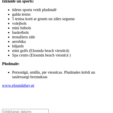
Izklaide un sports
:
ūdens sporta veidi pludmalē
galda teniss
5 tenisa korti ar grunts un zāles segumu
volejbols
mini futbols
basketbols
trenažieru zāle
aerobika
biljards
mini golfs (Elounda beach viesnīcā)
Spa centrs (Elounda beach viesnīcā )
Pludmale
:
Personīgā, smilšu, pie viesnīcas. Pludmales krēsli un
saulessargi bezmaksas
www.eloundabay.gr