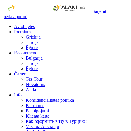
Saņemt
piedāvājumu!
Aviobiļetes
Premium
Grieķija
Turcija
Ēģipte
Recommend
Bulgārija
Turcija
Ēģipte
Čarteri
Tez Tour
Novatours
Alida
Info
Konfidencialitātes politika
Par mums
Рakalpojumi
Klienta karte
Как оформить визу в Турцию?
Vīza uz Austrāliju