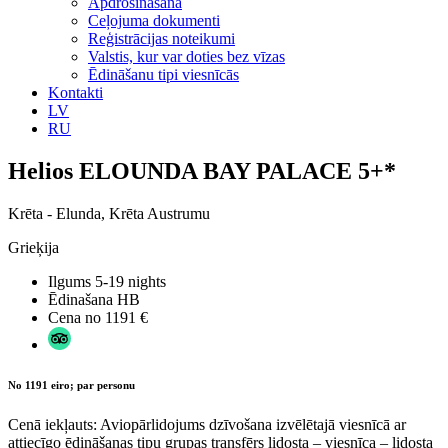
Apdrošināšana
Ceļojuma dokumenti
Reģistrācijas noteikumi
Valstis, kur var doties bez vīzas
Ēdināšanu tipi viesnīcās
Kontakti
LV
RU
Helios ELOUNDA BAY PALACE 5+*
Krēta - Elunda, Krēta Austrumu
Grieķija
Ilgums
5-19 nights
Ēdinašana
HB
Cena no
1191 €
No 1191 eiro; par personu
Cenā iekļauts: Aviopārlidojums dzīvošana izvēlētajā viesnīcā ar
attiecīgo ēdināšanas tipu grupas transfērs lidosta – viesnīca – lidosta