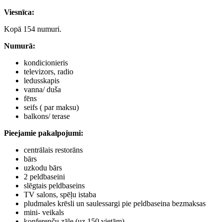
Viesnīca
:
Kopā 154 numuri.
Numurā
:
kondicionieris
televizors, radio
ledusskapis
vanna/ duša
fēns
seifs ( par maksu)
balkons/ terase
Pieejamie pakalpojumi
:
centrālais restorāns
bārs
uzkodu bārs
2 peldbaseini
slēgtais peldbaseins
TV salons, spēļu istaba
pludmales krēsli un saulessargi pie peldbaseina bezmaksas
mini- veikals
konferenču zāle (uz 150 vietām)