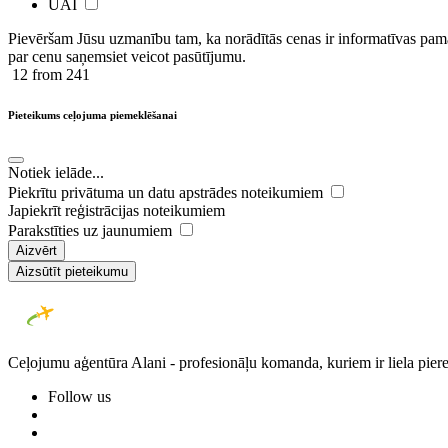
UAI
Pievēršam Jūsu uzmanību tam, ka norādītās cenas ir ​informatīvas ​pama
par cenu saņemsiet veicot pasūtījumu.
12
from 241
Pieteikums ceļojuma piemeklēšanai
Notiek ielāde...
Piekrītu privātuma un datu apstrādes noteikumiem
Japiekrīt reģistrācijas noteikumiem
Parakstīties uz jaunumiem
Aizvērt
Aizsūtīt pieteikumu
Ceļojumu aģentūra Alani - profesionāļu komanda, kuriem ir liela piere
Follow us