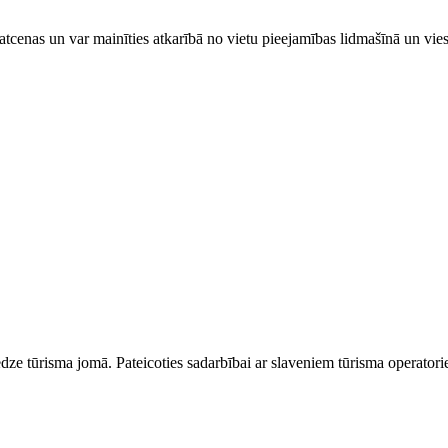
tcenas un var mainīties atkarībā ​no ​vietu pieejamības lidmašīnā un vi
dze tūrisma jomā. Pateicoties sadarbībai ar slaveniem tūrisma operator