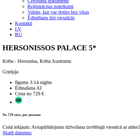
Ceļojuma dokumenti
Reģistrācijas noteikumi
Valstis, kur var doties bez vīzas
Ēdināšanu tipi viesnīcās
Kontakti
LV
RU
HERSONISSOS PALACE 5*
Krēta - Hersonisa, Krēta Austrumu
Grieķija
Ilgums
3-14 nights
Ēdinašana
AI
Cena no
729 €
No 729 eiro; par personu
Cenā iekļauts: Aviopārlidojums dzīvošana izvēlētajā viesnīcā ar attiecī
Skatīt datumus