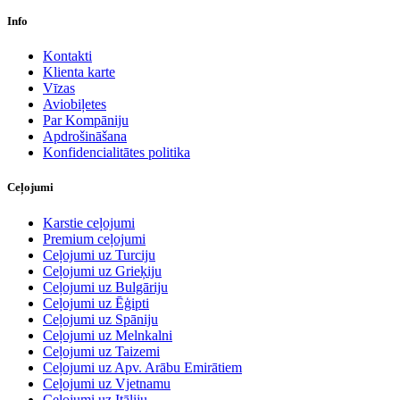
Info
Kontakti
Klienta karte
Vīzas
Aviobiļetes
Par Kompāniju
Apdrošināšana
Konfidencialitātes politika
Ceļojumi
Karstie ceļojumi
Premium ceļojumi
Ceļojumi uz Turciju
Ceļojumi uz Grieķiju
Ceļojumi uz Bulgāriju
Ceļojumi uz Ēģipti
Ceļojumi uz Spāniju
Ceļojumi uz Melnkalni
Ceļojumi uz Taizemi
Ceļojumi uz Apv. Arābu Emirātiem
Ceļojumi uz Vjetnamu
Ceļojumi uz Itāliju