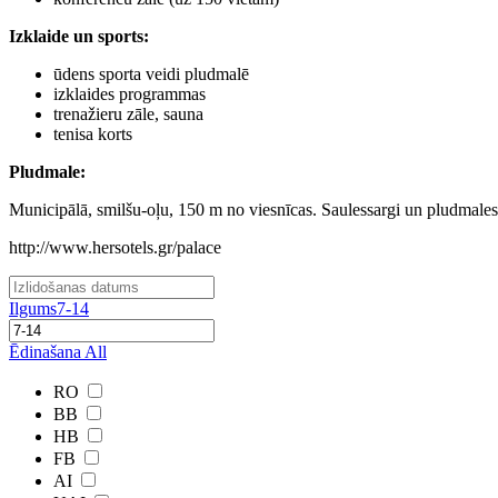
Izklaide un sports
:
ūdens sporta veidi pludmalē
izklaides programmas
trenažieru zāle, sauna
tenisa korts
Pludmale
:
Municipālā, smilšu-oļu, 150 m no viesnīcas. Saulessargi un pludmales
http://www.hersotels.gr/palace
Ilgums
7-14
Ēdinašana
All
RO
BB
HB
FB
AI