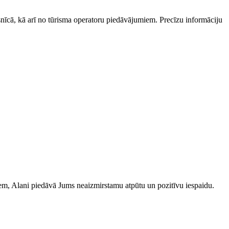
esnīcā, kā arī no tūrisma operatoru piedāvājumiem. Precīzu informāciju
iem, Alani piedāvā Jums neaizmirstamu atpūtu un pozitīvu iespaidu.