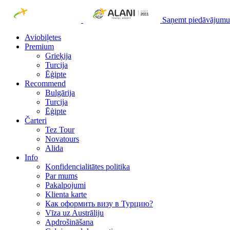
Saņemt piedāvājumu
Aviobiļetes
Premium
Grieķija
Turcija
Ēģipte
Recommend
Bulgārija
Turcija
Ēģipte
Čarteri
Tez Tour
Novatours
Alida
Info
Konfidencialitātes politika
Par mums
Рakalpojumi
Klienta karte
Как оформить визу в Турцию?
Vīza uz Austrāliju
Apdrošināšana