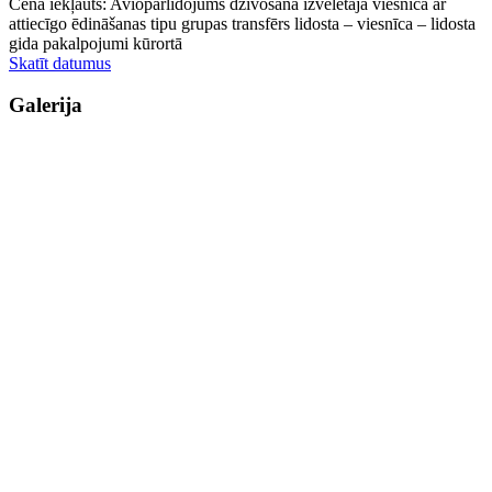
Cenā iekļauts: Aviopārlidojums dzīvošana izvēlētajā viesnīcā ar
attiecīgo ēdināšanas tipu grupas transfērs lidosta – viesnīca – lidosta
gida pakalpojumi kūrortā
Skatīt datumus
Galerija