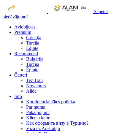
Saņemt
piedāvājumu!
Aviobiļetes
Premium
Grieķija
Turcija
Ēģipte
Recommend
Bulgārija
Turcija
Ēģipte
Čarteri
Tez Tour
Novatours
Alida
Info
Konfidencialitātes politika
Par mums
Рakalpojumi
Klienta karte
Как оформить визу в Турцию?
Vīza uz Austrāliju