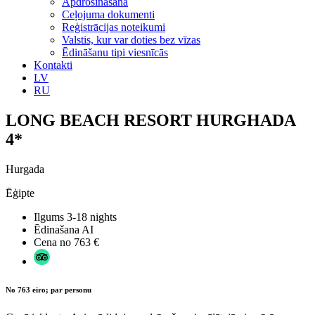
Apdrošināšana
Ceļojuma dokumenti
Reģistrācijas noteikumi
Valstis, kur var doties bez vīzas
Ēdināšanu tipi viesnīcās
Kontakti
LV
RU
LONG BEACH RESORT HURGHADA
4*
Hurgada
Ēģipte
Ilgums
3-18 nights
Ēdinašana
AI
Cena no
763 €
No 763 eiro; par personu