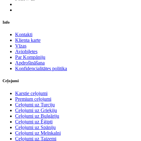
Info
Kontakti
Klienta karte
Vīzas
Aviobiļetes
Par Kompāniju
Apdrošināšana
Konfidencialitātes politika
Ceļojumi
Karstie ceļojumi
Premium ceļojumi
Ceļojumi uz Turciju
Ceļojumi uz Grieķiju
Ceļojumi uz Bulgāriju
Ceļojumi uz Ēģipti
Ceļojumi uz Spāniju
Ceļojumi uz Melnkalni
Ceļojumi uz Taizemi