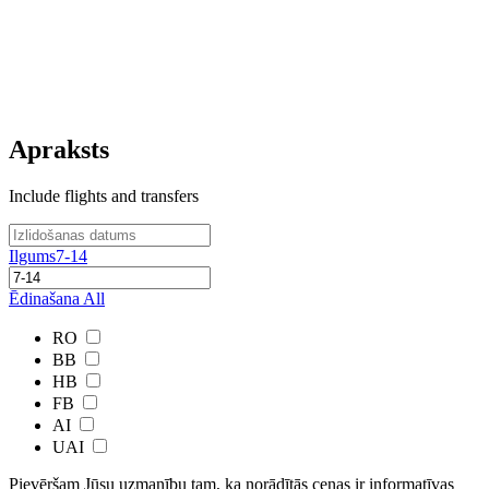
Apraksts
Include flights and transfers
Ilgums
7-14
Ēdinašana
All
RO
BB
HB
FB
AI
UAI
Pievēršam Jūsu uzmanību tam, ka norādītās cenas ir ​informatīvas ​