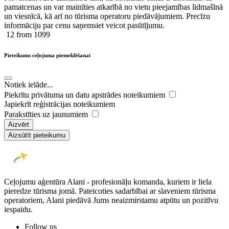
pamatcenas un var mainīties atkarībā ​no ​vietu pieejamības lidmašīnā
un viesnīcā, kā arī no tūrisma operatoru piedāvājumiem. Precīzu
informāciju par cenu saņemsiet veicot pasūtījumu.
12
from 1099
Pieteikums ceļojuma piemeklēšanai
Notiek ielāde...
Piekrītu privātuma un datu apstrādes noteikumiem
Japiekrīt reģistrācijas noteikumiem
Parakstīties uz jaunumiem
Aizvērt
Aizsūtīt pieteikumu
Ceļojumu aģentūra Alani - profesionāļu komanda, kuriem ir liela
pieredze tūrisma jomā. Pateicoties sadarbībai ar slaveniem tūrisma
operatoriem, Alani piedāvā Jums neaizmirstamu atpūtu un pozitīvu
iespaidu.
Follow us