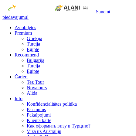
Saņemt
piedāvājumu!
Aviobiļetes
Premium
Grieķija
Turcija
Ēģipte
Recommend
Bulgārija
Turcija
Ēģipte
Čarteri
Tez Tour
Novatours
Alida
Info
Konfidencialitātes politika
Par mums
Рakalpojumi
Klienta karte
Как оформить визу в Турцию?
Vīza uz Austrāliju