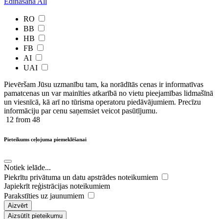
Ēdinašana
All
RO
BB
HB
FB
AI
UAI
Pievēršam Jūsu uzmanību tam, ka norādītās cenas ir ​informatīvas ​
pamatcenas un var mainīties atkarībā ​no ​vietu pieejamības lidmašīnā
un viesnīcā, kā arī no tūrisma operatoru piedāvājumiem. Precīzu
informāciju par cenu saņemsiet veicot pasūtījumu.
12
from 48
Pieteikums ceļojuma piemeklēšanai
Notiek ielāde...
Piekrītu privātuma un datu apstrādes noteikumiem
Japiekrīt reģistrācijas noteikumiem
Parakstīties uz jaunumiem
Aizvērt
Aizsūtīt pieteikumu