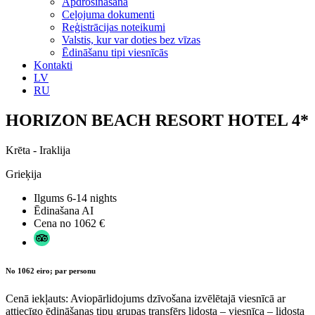
Apdrošināšana
Ceļojuma dokumenti
Reģistrācijas noteikumi
Valstis, kur var doties bez vīzas
Ēdināšanu tipi viesnīcās
Kontakti
LV
RU
HORIZON BEACH RESORT HOTEL 4*
Krēta - Iraklija
Grieķija
Ilgums
6-14 nights
Ēdinašana
AI
Cena no
1062 €
No 1062 eiro; par personu
Cenā iekļauts: Aviopārlidojums dzīvošana izvēlētajā viesnīcā ar
attiecīgo ēdināšanas tipu grupas transfērs lidosta – viesnīca – lidosta