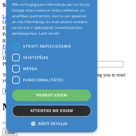
Sign In
Mēs arī kopīgojam informāciju par to, kā jūs
lietojat mūsu vietni ar mūsu reklāmas un
analītikas partneriem, kuri to var apvienot
Login with Facebook
Login with Google
ar citu informāciju, ko esat viņiem sniedzis
Or
vai ko viņi ir apkopojuši, izmantojot jūsu
Email
pakalpojumus.
Lasīt vairāk
Password
Remember me
STRIKTI NEPIECIEŠAMIE
Forgot Password?
VEIKTSPĒJAS
Don’t have an account?
Sign up
Please confirm login email below
MĒRĶA
You will receive an email containing a link allowing you to reset
FUNKCIONALITĀTES
your password to a new preferred one.
PIEKRIST VISIEM
Modal title
ATTEIKTIES NO VISIEM
RĀDĪT DETAĻAS
...
Close