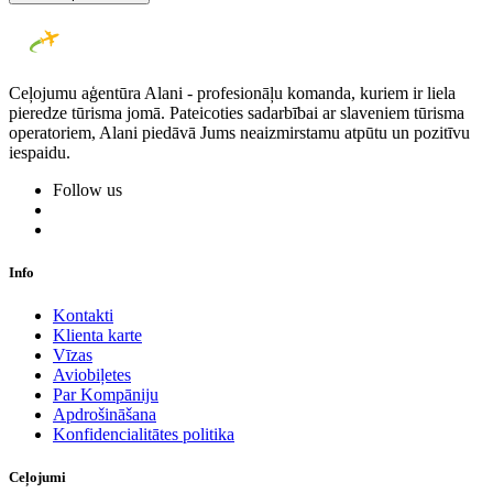
Ceļojumu aģentūra Alani - profesionāļu komanda, kuriem ir liela
pieredze tūrisma jomā. Pateicoties sadarbībai ar slaveniem tūrisma
operatoriem, Alani piedāvā Jums neaizmirstamu atpūtu un pozitīvu
iespaidu.
Follow us
Info
Kontakti
Klienta karte
Vīzas
Aviobiļetes
Par Kompāniju
Apdrošināšana
Konfidencialitātes politika
Ceļojumi