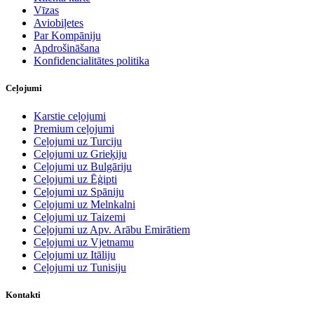
Vīzas
Aviobiļetes
Par Kompāniju
Apdrošināšana
Konfidencialitātes politika
Ceļojumi
Karstie ceļojumi
Premium ceļojumi
Ceļojumi uz Turciju
Ceļojumi uz Grieķiju
Ceļojumi uz Bulgāriju
Ceļojumi uz Ēģipti
Ceļojumi uz Spāniju
Ceļojumi uz Melnkalni
Ceļojumi uz Taizemi
Ceļojumi uz Apv. Arābu Emirātiem
Ceļojumi uz Vjetnamu
Ceļojumi uz Itāliju
Ceļojumi uz Tunisiju
Kontakti