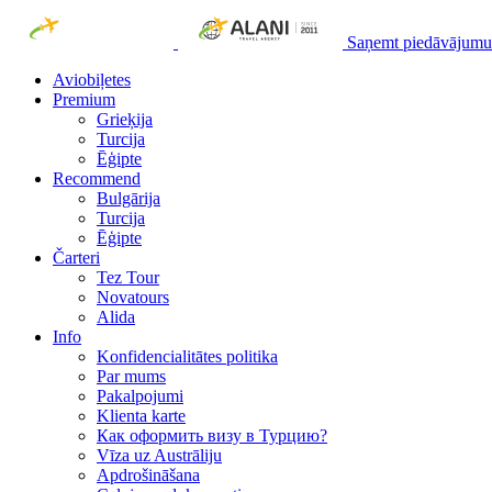
Saņemt piedāvājumu
Aviobiļetes
Premium
Grieķija
Turcija
Ēģipte
Recommend
Bulgārija
Turcija
Ēģipte
Čarteri
Tez Tour
Novatours
Alida
Info
Konfidencialitātes politika
Par mums
Рakalpojumi
Klienta karte
Как оформить визу в Турцию?
Vīza uz Austrāliju
Apdrošināšana