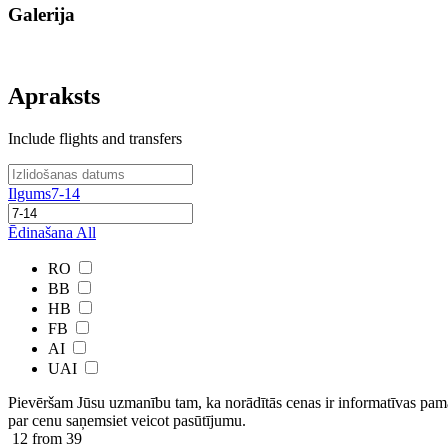
Galerija
Apraksts
Include flights and transfers
Ilgums
7-14
Ēdinašana
All
RO
BB
HB
FB
AI
UAI
Pievēršam Jūsu uzmanību tam, ka norādītās cenas ir ​informatīvas ​pama
par cenu saņemsiet veicot pasūtījumu.
12
from 39