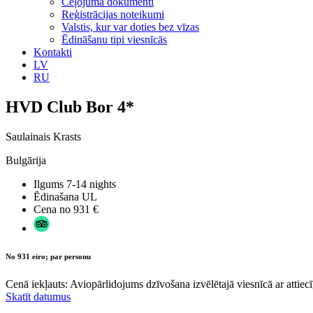
Ceļojuma dokumenti
Reģistrācijas noteikumi
Valstis, kur var doties bez vīzas
Ēdināšanu tipi viesnīcās
Kontakti
LV
RU
HVD Club Bor 4*
Saulainais Krasts
Bulgārija
Ilgums
7-14 nights
Ēdinašana
UL
Cena no
931 €
No 931 eiro; par personu
Cenā iekļauts: Aviopārlidojums dzīvošana izvēlētajā viesnīcā ar attiecī
Skatīt datumus