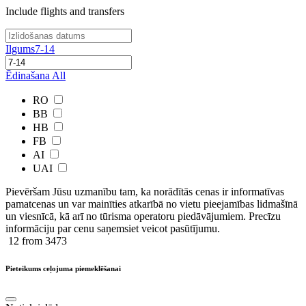
Include flights and transfers
Ilgums
7-14
Ēdinašana
All
RO
BB
HB
FB
AI
UAI
Pievēršam Jūsu uzmanību tam, ka norādītās cenas ir ​informatīvas ​
pamatcenas un var mainīties atkarībā ​no ​vietu pieejamības lidmašīnā
un viesnīcā, kā arī no tūrisma operatoru piedāvājumiem. Precīzu
informāciju par cenu saņemsiet veicot pasūtījumu.
12
from 3473
Pieteikums ceļojuma piemeklēšanai