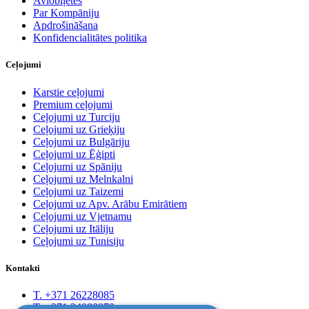
Aviobiļetes
Par Kompāniju
Apdrošināšana
Konfidencialitātes politika
Ceļojumi
Karstie ceļojumi
Premium ceļojumi
Ceļojumi uz Turciju
Ceļojumi uz Grieķiju
Ceļojumi uz Bulgāriju
Ceļojumi uz Ēģipti
Ceļojumi uz Spāniju
Ceļojumi uz Melnkalni
Ceļojumi uz Taizemi
Ceļojumi uz Apv. Arābu Emirātiem
Ceļojumi uz Vjetnamu
Ceļojumi uz Itāliju
Ceļojumi uz Tunisiju
Kontakti
T. +371 26228085
T. +371 24888878