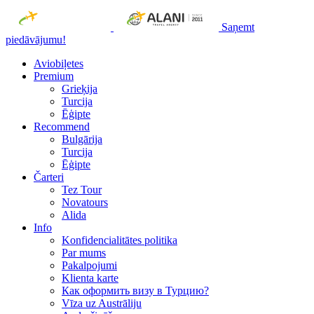
Saņemt
piedāvājumu!
Aviobiļetes
Premium
Grieķija
Turcija
Ēģipte
Recommend
Bulgārija
Turcija
Ēģipte
Čarteri
Tez Tour
Novatours
Alida
Info
Konfidencialitātes politika
Par mums
Рakalpojumi
Klienta karte
Как оформить визу в Турцию?
Vīza uz Austrāliju