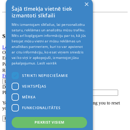
×
Rīga, Kr.Barona 88
Šajā tīmekļa vietnē tiek
izmantoti sīkfaili
Nosacījumi un atrunas
Mēs izmantojam sīkfailus, lai personalizētu
© 2011-2026> «ALANI SIA»
saturu, reklāmas un analizētu mūsu trafiku.
Sign In
Mēs arī kopīgojam informāciju par to, kā jūs
lietojat mūsu vietni ar mūsu reklāmas un
analītikas partneriem, kuri to var apvienot
Login with Facebook
Login with Google
ar citu informāciju, ko esat viņiem sniedzis
Or
vai ko viņi ir apkopojuši, izmantojot jūsu
Email
pakalpojumus.
Lasīt vairāk
Password
Remember me
STRIKTI NEPIECIEŠAMIE
Forgot Password?
VEIKTSPĒJAS
Don’t have an account?
Sign up
Please confirm login email below
MĒRĶA
You will receive an email containing a link allowing you to reset
FUNKCIONALITĀTES
your password to a new preferred one.
PIEKRIST VISIEM