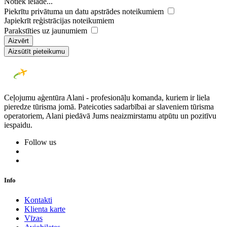
Notiek ielāde...
Piekrītu privātuma un datu apstrādes noteikumiem
Japiekrīt reģistrācijas noteikumiem
Parakstīties uz jaunumiem
Aizvērt
Aizsūtīt pieteikumu
Ceļojumu aģentūra Alani - profesionāļu komanda, kuriem ir liela
pieredze tūrisma jomā. Pateicoties sadarbībai ar slaveniem tūrisma
operatoriem, Alani piedāvā Jums neaizmirstamu atpūtu un pozitīvu
iespaidu.
Follow us
Info
Kontakti
Klienta karte
Vīzas