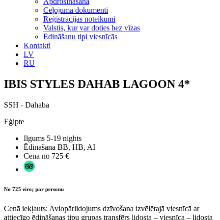
Apdrošināšana
Ceļojuma dokumenti
Reģistrācijas noteikumi
Valstis, kur var doties bez vīzas
Ēdināšanu tipi viesnīcās
Kontakti
LV
RU
IBIS STYLES DAHAB LAGOON 4*
SSH - Dahaba
Ēģipte
Ilgums
5-19 nights
Ēdinašana
BB, HB, AI
Cena no
725 €
No 725 eiro; par personu
Cenā iekļauts: Aviopārlidojums dzīvošana izvēlētajā viesnīcā ar
attiecīgo ēdināšanas tipu grupas transfērs lidosta – viesnīca – lidosta