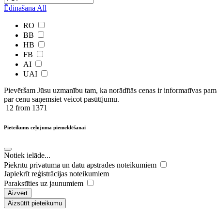
Ēdinašana
All
RO
BB
HB
FB
AI
UAI
Pievēršam Jūsu uzmanību tam, ka norādītās cenas ir ​informatīvas ​pama
par cenu saņemsiet veicot pasūtījumu.
12
from 1371
Pieteikums ceļojuma piemeklēšanai
Notiek ielāde...
Piekrītu privātuma un datu apstrādes noteikumiem
Japiekrīt reģistrācijas noteikumiem
Parakstīties uz jaunumiem
Aizvērt
Aizsūtīt pieteikumu