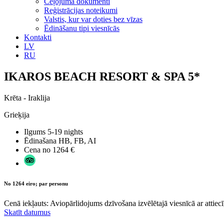
Ceļojuma dokumenti
Reģistrācijas noteikumi
Valstis, kur var doties bez vīzas
Ēdināšanu tipi viesnīcās
Kontakti
LV
RU
IKAROS BEACH RESORT & SPA 5*
Krēta - Iraklija
Grieķija
Ilgums
5-19 nights
Ēdinašana
HB, FB, AI
Cena no
1264 €
No 1264 eiro; par personu
Cenā iekļauts: Aviopārlidojums dzīvošana izvēlētajā viesnīcā ar attiecī
Skatīt datumus