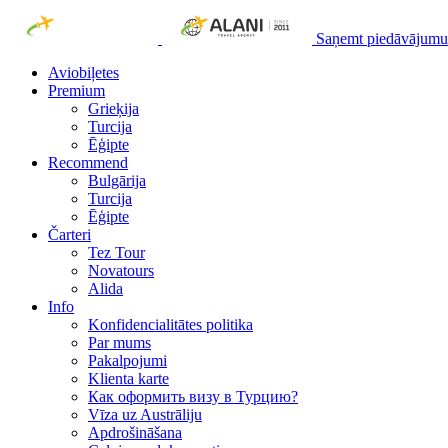
Saņemt piedāvājumu
Aviobiļetes
Premium
Grieķija
Turcija
Ēģipte
Recommend
Bulgārija
Turcija
Ēģipte
Čarteri
Tez Tour
Novatours
Alida
Info
Konfidencialitātes politika
Par mums
Рakalpojumi
Klienta karte
Как оформить визу в Турцию?
Vīza uz Austrāliju
Apdrošināšana