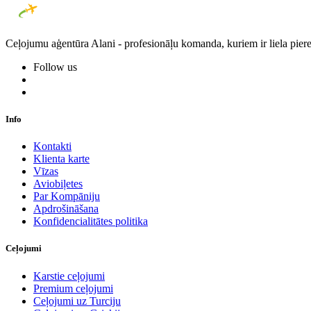
Ceļojumu aģentūra Alani - profesionāļu komanda, kuriem ir liela piere
Follow us
Info
Kontakti
Klienta karte
Vīzas
Aviobiļetes
Par Kompāniju
Apdrošināšana
Konfidencialitātes politika
Ceļojumi
Karstie ceļojumi
Premium ceļojumi
Ceļojumi uz Turciju