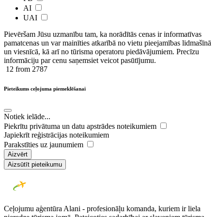
AI
UAI
Pievēršam Jūsu uzmanību tam, ka norādītās cenas ir ​informatīvas ​
pamatcenas un var mainīties atkarībā ​no ​vietu pieejamības lidmašīnā
un viesnīcā, kā arī no tūrisma operatoru piedāvājumiem. Precīzu
informāciju par cenu saņemsiet veicot pasūtījumu.
12
from 2787
Pieteikums ceļojuma piemeklēšanai
Notiek ielāde...
Piekrītu privātuma un datu apstrādes noteikumiem
Japiekrīt reģistrācijas noteikumiem
Parakstīties uz jaunumiem
Aizvērt
Aizsūtīt pieteikumu
Ceļojumu aģentūra Alani - profesionāļu komanda, kuriem ir liela