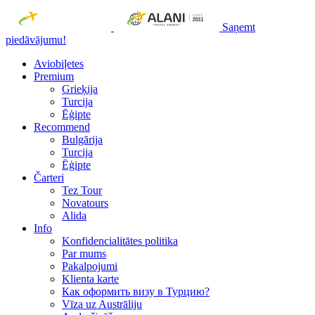
Saņemt
piedāvājumu!
Aviobiļetes
Premium
Grieķija
Turcija
Ēģipte
Recommend
Bulgārija
Turcija
Ēģipte
Čarteri
Tez Tour
Novatours
Alida
Info
Konfidencialitātes politika
Par mums
Рakalpojumi
Klienta karte
Как оформить визу в Турцию?
Vīza uz Austrāliju