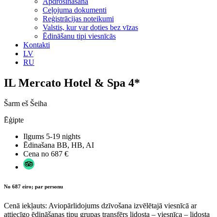
Apdrošināšana
Ceļojuma dokumenti
Reģistrācijas noteikumi
Valstis, kur var doties bez vīzas
Ēdināšanu tipi viesnīcās
Kontakti
LV
RU
IL Mercato Hotel & Spa 4*
Šarm eš Šeiha
Ēģipte
Ilgums
5-19 nights
Ēdinašana
BB, HB, AI
Cena no
687 €
No 687 eiro; par personu
Cenā iekļauts: Aviopārlidojums dzīvošana izvēlētajā viesnīcā ar
attiecīgo ēdināšanas tipu grupas transfērs lidosta – viesnīca – lidosta