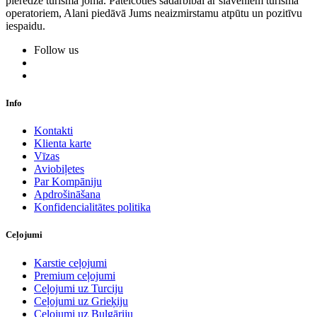
pieredze tūrisma jomā. Pateicoties sadarbībai ar slaveniem tūrisma
operatoriem, Alani piedāvā Jums neaizmirstamu atpūtu un pozitīvu
iespaidu.
Follow us
Info
Kontakti
Klienta karte
Vīzas
Aviobiļetes
Par Kompāniju
Apdrošināšana
Konfidencialitātes politika
Ceļojumi
Karstie ceļojumi
Premium ceļojumi
Ceļojumi uz Turciju
Ceļojumi uz Grieķiju
Ceļojumi uz Bulgāriju