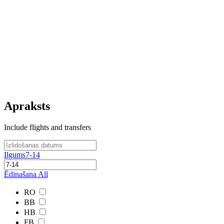
Apraksts
Include flights and transfers
Ilgums
7-14
Ēdinašana
All
RO
BB
HB
FB