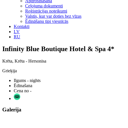
Apdrošināšana
Ceļojuma dokumenti
Reģistrācijas noteikumi
Valstis, kur var doties bez vīzas
Ēdināšanu tipi viesnīcās
Kontakti
LV
RU
Infinity Blue Boutique Hotel & Spa 4*
Krēta, Krēta - Hersonisa
Grieķija
Ilgums
- nights
Ēdinašana
Cena no
-
Galerija