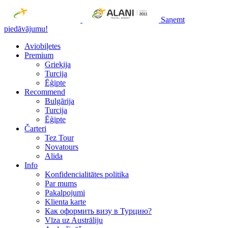
Saņemt
piedāvājumu!
Aviobiļetes
Premium
Grieķija
Turcija
Ēģipte
Recommend
Bulgārija
Turcija
Ēģipte
Čarteri
Tez Tour
Novatours
Alida
Info
Konfidencialitātes politika
Par mums
Рakalpojumi
Klienta karte
Как оформить визу в Турцию?
Vīza uz Austrāliju