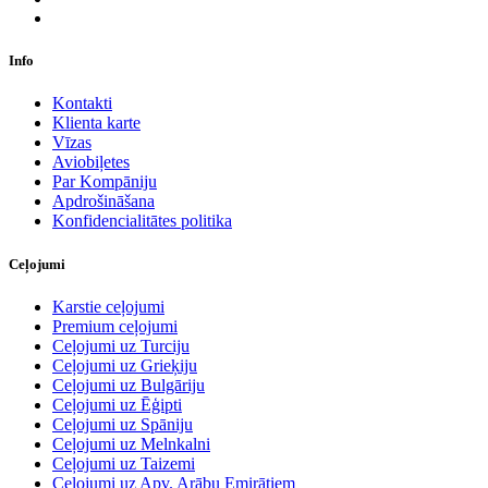
Info
Kontakti
Klienta karte
Vīzas
Aviobiļetes
Par Kompāniju
Apdrošināšana
Konfidencialitātes politika
Ceļojumi
Karstie ceļojumi
Premium ceļojumi
Ceļojumi uz Turciju
Ceļojumi uz Grieķiju
Ceļojumi uz Bulgāriju
Ceļojumi uz Ēģipti
Ceļojumi uz Spāniju
Ceļojumi uz Melnkalni
Ceļojumi uz Taizemi
Ceļojumi uz Apv. Arābu Emirātiem