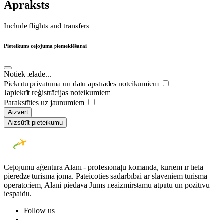
Apraksts
Include flights and transfers
Pieteikums ceļojuma piemeklēšanai
Notiek ielāde...
Piekrītu privātuma un datu apstrādes noteikumiem
Japiekrīt reģistrācijas noteikumiem
Parakstīties uz jaunumiem
Aizvērt
Aizsūtīt pieteikumu
Ceļojumu aģentūra Alani - profesionāļu komanda, kuriem ir liela
pieredze tūrisma jomā. Pateicoties sadarbībai ar slaveniem tūrisma
operatoriem, Alani piedāvā Jums neaizmirstamu atpūtu un pozitīvu
iespaidu.
Follow us