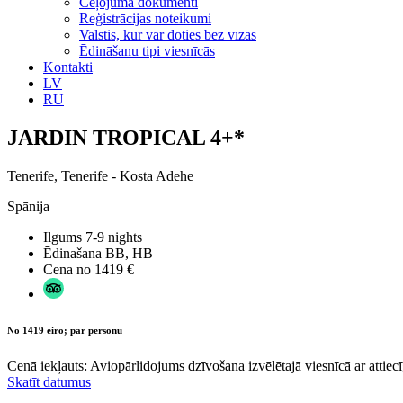
Ceļojuma dokumenti
Reģistrācijas noteikumi
Valstis, kur var doties bez vīzas
Ēdināšanu tipi viesnīcās
Kontakti
LV
RU
JARDIN TROPICAL 4+*
Tenerife, Tenerife - Kosta Adehe
Spānija
Ilgums
7-9 nights
Ēdinašana
BB, HB
Cena no
1419 €
No 1419 eiro; par personu
Cenā iekļauts: Aviopārlidojums dzīvošana izvēlētajā viesnīcā ar attiecī
Skatīt datumus