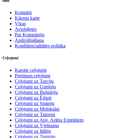
Info
Kontakti
Klienta karte
Vīzas
Aviobiļetes
Par Kompāniju
Apdrošināšana
Konfidencialitātes politika
Ceļojumi
Karstie ceļojumi
Premium ceļojumi
Ceļojumi uz Turciju
Ceļojumi uz Grieķiju
Ceļojumi uz Bulgāriju
Ceļojumi uz Ēģipti
Ceļojumi uz Spāniju
Ceļojumi uz Melnkalni
Ceļojumi uz Taizemi
Ceļojumi uz Apv. Arābu Emirātiem
Ceļojumi uz Vjetnamu
Ceļojumi uz Itāliju
Ceļojumi uz Tunisiju