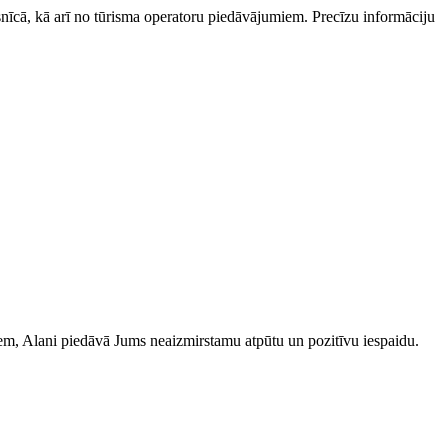
esnīcā, kā arī no tūrisma operatoru piedāvājumiem. Precīzu informāciju
iem, Alani piedāvā Jums neaizmirstamu atpūtu un pozitīvu iespaidu.