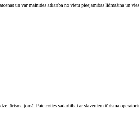
tcenas un var mainīties atkarībā ​no ​vietu pieejamības lidmašīnā un vi
dze tūrisma jomā. Pateicoties sadarbībai ar slaveniem tūrisma operator