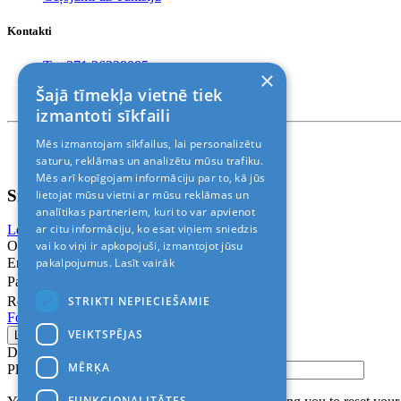
Kontakti
T. +371 26228085
×
T. +371 24888878
Šajā tīmekļa vietnē tiek
Rīga, Kr.Barona 88
izmantoti sīkfaili
Mēs izmantojam sīkfailus, lai personalizētu
Nosacījumi un atrunas
© 2011-2026> «ALANI SIA»
saturu, reklāmas un analizētu mūsu trafiku.
Mēs arī kopīgojam informāciju par to, kā jūs
Sign In
lietojat mūsu vietni ar mūsu reklāmas un
analītikas partneriem, kuri to var apvienot
ar citu informāciju, ko esat viņiem sniedzis
Login with Facebook
Login with Google
vai ko viņi ir apkopojuši, izmantojot jūsu
Or
pakalpojumus.
Lasīt vairāk
Email
Password
STRIKTI NEPIECIEŠAMIE
Remember me
Forgot Password?
VEIKTSPĒJAS
Don’t have an account?
Sign up
MĒRĶA
Please confirm login email below
FUNKCIONALITĀTES