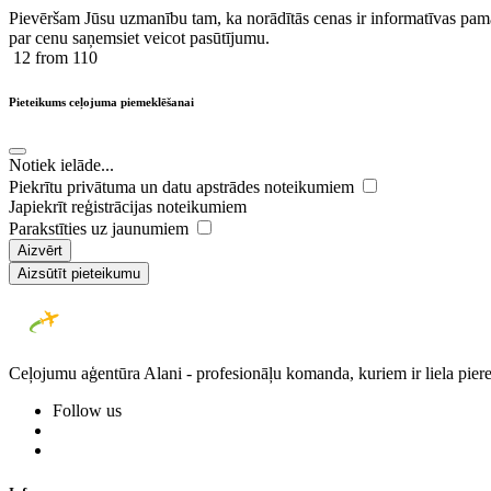
Pievēršam Jūsu uzmanību tam, ka norādītās cenas ir ​informatīvas ​pama
par cenu saņemsiet veicot pasūtījumu.
12
from 110
Pieteikums ceļojuma piemeklēšanai
Notiek ielāde...
Piekrītu privātuma un datu apstrādes noteikumiem
Japiekrīt reģistrācijas noteikumiem
Parakstīties uz jaunumiem
Aizvērt
Aizsūtīt pieteikumu
Ceļojumu aģentūra Alani - profesionāļu komanda, kuriem ir liela piere
Follow us