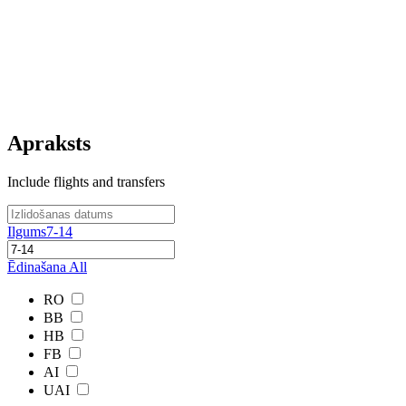
Apraksts
Include flights and transfers
Ilgums
7-14
Ēdinašana
All
RO
BB
HB
FB
AI
UAI