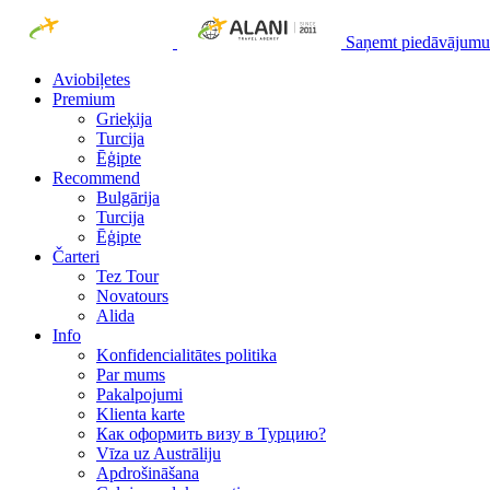
Saņemt piedāvājumu
Aviobiļetes
Premium
Grieķija
Turcija
Ēģipte
Recommend
Bulgārija
Turcija
Ēģipte
Čarteri
Tez Tour
Novatours
Alida
Info
Konfidencialitātes politika
Par mums
Рakalpojumi
Klienta karte
Как оформить визу в Турцию?
Vīza uz Austrāliju
Apdrošināšana