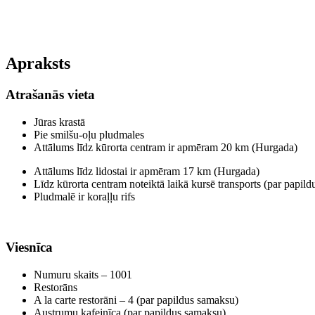
Apraksts
Atrašanās vieta
Jūras krastā
Pie smilšu-oļu pludmales
Attālums līdz kūrorta centram ir apmēram 20 km (Hurgada)
Attālums līdz lidostai ir apmēram 17 km (Hurgada)
Līdz kūrorta centram noteiktā laikā kursē transports (par papil
Pludmalē ir koraļļu rifs
Viesnīca
Numuru skaits – 1001
Restorāns
A la carte restorāni – 4 (par papildus samaksu)
Austrumu kafejnīca (par papildus samaksu)