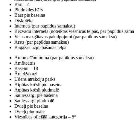
Bāri – 4
Pludmales bārs
Bārs pie baseina
Diskotēka
Internets (par papildus samaksu)
Bezvadu internets (noteiktās viesnīcas telpās, par papildus sam
Veļas mazgātavas pakalpojumi (par papildus samaksu)
Ārsts (par papildus samaksu)
Bagāžas uzglabāšanas telpa
Automašīnu noma (par papildus samaksu)
Amfiteātris
Baseini – 18
Āra džakuzi
Ūdens atrakciju parks
Atpūtas krēsli pie baseina
Atpūtas krēsli pludmalē
Saulessargi pie baseina
Saulessargi pludmalē
Dvieļi pie baseina
Dvieļi pludmalē
Viesnīcas oficiālā kategorija – 5*