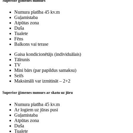
Superior ģimenes numurs
Numura platība 45 kv.m
Guļamistaba
Atpūtas zona
Duša
Tualete
Fēns
Balkons vai terase
Gaisa kondicionētājs (individuālais)
Tālrunis
TV
Mini bārs (par papildus samaksu)
Seifs
Maksimāli var izmitināt – 2+2
Superior ģimenes numurs ar skatu uz jūru
Numura platība 45 kv.m
Ar logiem uz jūras pusi
Guļamistaba
Atpūtas zona
Duša
Tualete