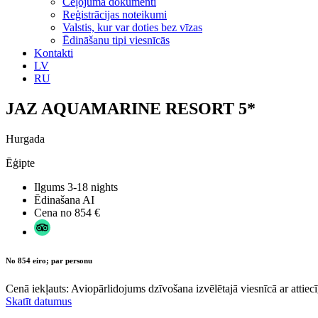
Ceļojuma dokumenti
Reģistrācijas noteikumi
Valstis, kur var doties bez vīzas
Ēdināšanu tipi viesnīcās
Kontakti
LV
RU
JAZ AQUAMARINE RESORT 5*
Hurgada
Ēģipte
Ilgums
3-18 nights
Ēdinašana
AI
Cena no
854 €
No 854 eiro; par personu
Cenā iekļauts: Aviopārlidojums dzīvošana izvēlētajā viesnīcā ar attiecī
Skatīt datumus