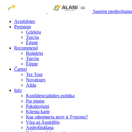
Saņemt piedāvājumu
Aviobiļetes
Premium
Grieķija
Turcija
Ēģipte
Recommend
Bulgārija
Turcija
Ēģipte
Čarteri
Tez Tour
Novatours
Alida
Info
Konfidencialitātes politika
Par mums
Рakalpojumi
Klienta karte
Как оформить визу в Турцию?
Vīza uz Austrāliju
Apdrošināšana