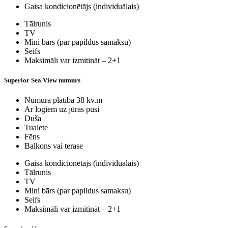
Gaisa kondicionētājs (individuālais)
Tālrunis
TV
Mini bārs (par papildus samaksu)
Seifs
Maksimāli var izmitināt – 2+1
Superior Sea View numurs
Numura platība 38 kv.m
Ar logiem uz jūras pusi
Duša
Tualete
Fēns
Balkons vai terase
Gaisa kondicionētājs (individuālais)
Tālrunis
TV
Mini bārs (par papildus samaksu)
Seifs
Maksimāli var izmitināt – 2+1