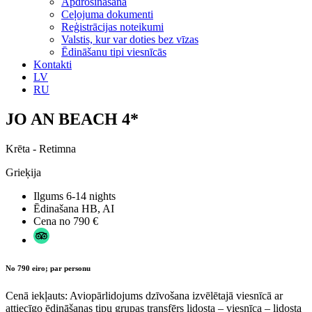
Apdrošināšana
Ceļojuma dokumenti
Reģistrācijas noteikumi
Valstis, kur var doties bez vīzas
Ēdināšanu tipi viesnīcās
Kontakti
LV
RU
JO AN BEACH 4*
Krēta - Retimna
Grieķija
Ilgums
6-14 nights
Ēdinašana
HB, AI
Cena no
790 €
No 790 eiro; par personu
Cenā iekļauts: Aviopārlidojums dzīvošana izvēlētajā viesnīcā ar
attiecīgo ēdināšanas tipu grupas transfērs lidosta – viesnīca – lidosta