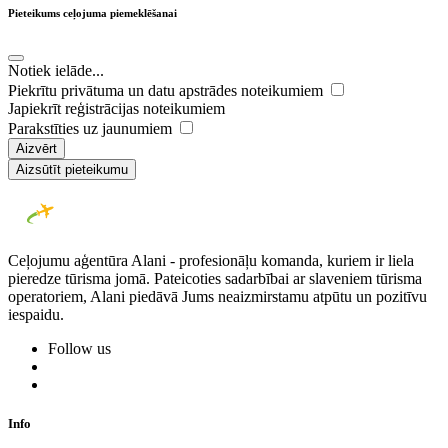
Pieteikums ceļojuma piemeklēšanai
Notiek ielāde...
Piekrītu privātuma un datu apstrādes noteikumiem
Japiekrīt reģistrācijas noteikumiem
Parakstīties uz jaunumiem
Aizvērt
Aizsūtīt pieteikumu
Ceļojumu aģentūra Alani - profesionāļu komanda, kuriem ir liela
pieredze tūrisma jomā. Pateicoties sadarbībai ar slaveniem tūrisma
operatoriem, Alani piedāvā Jums neaizmirstamu atpūtu un pozitīvu
iespaidu.
Follow us
Info