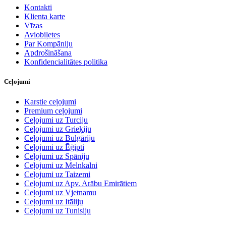
Kontakti
Klienta karte
Vīzas
Aviobiļetes
Par Kompāniju
Apdrošināšana
Konfidencialitātes politika
Ceļojumi
Karstie ceļojumi
Premium ceļojumi
Ceļojumi uz Turciju
Ceļojumi uz Grieķiju
Ceļojumi uz Bulgāriju
Ceļojumi uz Ēģipti
Ceļojumi uz Spāniju
Ceļojumi uz Melnkalni
Ceļojumi uz Taizemi
Ceļojumi uz Apv. Arābu Emirātiem
Ceļojumi uz Vjetnamu
Ceļojumi uz Itāliju
Ceļojumi uz Tunisiju