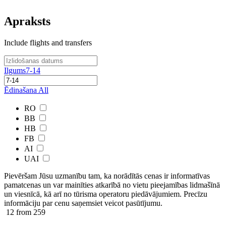
Apraksts
Include flights and transfers
Ilgums
7-14
Ēdinašana
All
RO
BB
HB
FB
AI
UAI
Pievēršam Jūsu uzmanību tam, ka norādītās cenas ir ​informatīvas ​
pamatcenas un var mainīties atkarībā ​no ​vietu pieejamības lidmašīnā
un viesnīcā, kā arī no tūrisma operatoru piedāvājumiem. Precīzu
informāciju par cenu saņemsiet veicot pasūtījumu.
12
from 259