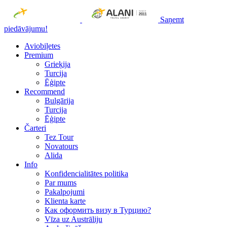
Saņemt
piedāvājumu!
Aviobiļetes
Premium
Grieķija
Turcija
Ēģipte
Recommend
Bulgārija
Turcija
Ēģipte
Čarteri
Tez Tour
Novatours
Alida
Info
Konfidencialitātes politika
Par mums
Рakalpojumi
Klienta karte
Как оформить визу в Турцию?
Vīza uz Austrāliju