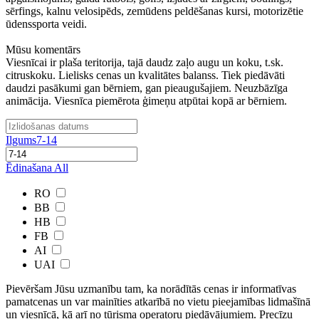
sērfings, kalnu velosipēds, zemūdens peldēšanas kursi, motorizētie
ūdenssporta veidi.
Mūsu komentārs
Viesnīcai ir plaša teritorija, tajā daudz zaļo augu un koku, t.sk.
citruskoku. Lielisks cenas un kvalitātes balanss. Tiek piedāvāti
daudzi pasākumi gan bērniem, gan pieaugušajiem. Neuzbāzīga
animācija. Viesnīca piemērota ģimeņu atpūtai kopā ar bērniem.
Ilgums
7-14
Ēdinašana
All
RO
BB
HB
FB
AI
UAI
Pievēršam Jūsu uzmanību tam, ka norādītās cenas ir ​informatīvas ​
pamatcenas un var mainīties atkarībā ​no ​vietu pieejamības lidmašīnā
un viesnīcā, kā arī no tūrisma operatoru piedāvājumiem. Precīzu