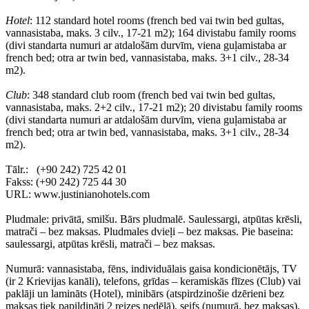
Hotel
: 112 standard hotel rooms (french bed vai twin bed gultas,
vannasistaba, maks. 3 cilv., 17-21 m2); 164 divistabu family rooms
(divi standarta numuri ar atdalošām durvīm, viena guļamistaba ar
french bed; otra ar twin bed, vannasistaba, maks. 3+1 cilv., 28-34
m2).
Club
: 348 standard club room (french bed vai twin bed gultas,
vannasistaba, maks. 2+2 cilv., 17-21 m2); 20 divistabu family rooms
(divi standarta numuri ar atdalošām durvīm, viena guļamistaba ar
french bed; otra ar twin bed, vannasistaba, maks. 3+1 cilv., 28-34
m2).
Tālr.: (+90 242) 725 42 01
Fakss: (+90 242) 725 44 30
URL: www.justinianohotels.com
Pludmale: privātā, smilšu. Bārs pludmalē. Saulessargi, atpūtas krēsli,
matrači – bez maksas. Pludmales dvieļi – bez maksas. Pie baseina:
saulessargi, atpūtas krēsli, matrači – bez maksas.
Numurā: vannasistaba, fēns, individuālais gaisa kondicionētājs, TV
(ir 2 Krievijas kanāli), telefons, grīdas – keramiskās flīzes (Club) vai
paklāji un lamināts (Hotel), minibārs (atspirdzinošie dzērieni bez
maksas tiek papildināti 2 reizes nedēļā), seifs (numurā, bez maksas),