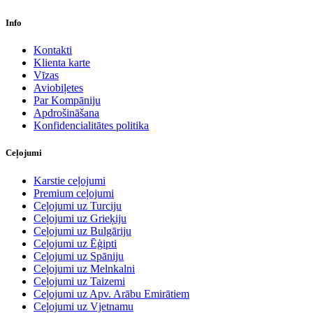
Info
Kontakti
Klienta karte
Vīzas
Aviobiļetes
Par Kompāniju
Apdrošināšana
Konfidencialitātes politika
Ceļojumi
Karstie ceļojumi
Premium ceļojumi
Ceļojumi uz Turciju
Ceļojumi uz Grieķiju
Ceļojumi uz Bulgāriju
Ceļojumi uz Ēģipti
Ceļojumi uz Spāniju
Ceļojumi uz Melnkalni
Ceļojumi uz Taizemi
Ceļojumi uz Apv. Arābu Emirātiem
Ceļojumi uz Vjetnamu