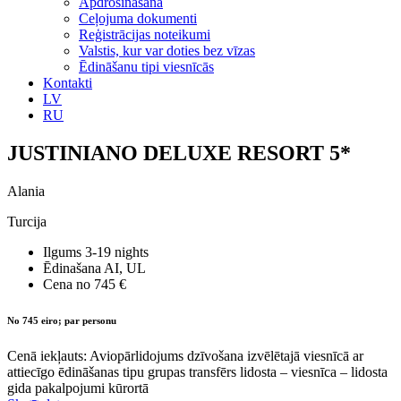
Apdrošināšana
Ceļojuma dokumenti
Reģistrācijas noteikumi
Valstis, kur var doties bez vīzas
Ēdināšanu tipi viesnīcās
Kontakti
LV
RU
JUSTINIANO DELUXE RESORT 5*
Alania
Turcija
Ilgums
3-19 nights
Ēdinašana
AI, UL
Cena no
745 €
No 745 eiro; par personu
Cenā iekļauts: Aviopārlidojums dzīvošana izvēlētajā viesnīcā ar
attiecīgo ēdināšanas tipu grupas transfērs lidosta – viesnīca – lidosta
gida pakalpojumi kūrortā