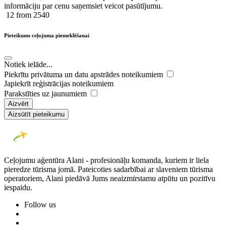
informāciju par cenu saņemsiet veicot pasūtījumu.
12
from 2540
Pieteikums ceļojuma piemeklēšanai
Notiek ielāde...
Piekrītu privātuma un datu apstrādes noteikumiem
Japiekrīt reģistrācijas noteikumiem
Parakstīties uz jaunumiem
Aizvērt
Aizsūtīt pieteikumu
Ceļojumu aģentūra Alani - profesionāļu komanda, kuriem ir liela
pieredze tūrisma jomā. Pateicoties sadarbībai ar slaveniem tūrisma
operatoriem, Alani piedāvā Jums neaizmirstamu atpūtu un pozitīvu
iespaidu.
Follow us