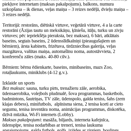
piekļuve internetam (maksas pakalpojums), balkons, numura
uzkopšana – ik dienas, veļas maiņa – 3 reizes nedēļā, dvieļu maiņa –
3 reizes nedēļā.
Teritorijā: restorāns, diētiskā virtuve, veģetārā virtuve, 4 a la carte
restorāni (Āzijas tautu un meksikāņu, ķīniešu, itāļu, turku un zivju
virtuves; pēc iepriekšēja pieraksta, bez maksas), 6 bāri, atklātais
baseins, segtais baseins, 2 ūdensslīdkalniņi (pieaugušajiem un
bērniem), ārsta kabinets, frizētava, tirdzniecības galerija, veļas
mazgātava, valūtas maiņa, automašīnu noma, autostāvvieta, 2
konferenču zāles (maks. 40-80 cilv.).
Bērniem: bērnu ēdienkarte, baseins, minibaseins, mazs Zoo,
rotaļlaukums, miniklubs (4-12 g.v.).
Izklaide un sports
Bez maksas
: sauna, turku pirts, trenažieru zāle, aerobika,
ūdensaerobika, volejbols pludmalē, šova programmas, basketbols,
badmintons, šautriņas, TV zāle, ūdenspolo, galda teniss, šahs (zem
klajas debess), minifutbols, alpīnisma siena, 2 tenisa korti ar cieto
segumu, tenisa inventāra noma, animācijas programmas, diskotēka,
dzīvā mūzika, Wi-Fi internets (Lobby).
Maksas pakalpojumi
: masāža, biljards, interneta kafejnīca,
ūdenspīpe, tenisa nodarbības ar treneri, tenisa laukuma
apgaismojums, galda futbols, golfs, izjādes ar zirgiem, boulings,