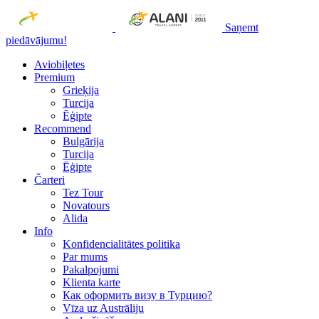
Saņemt
piedāvājumu!
Aviobiļetes
Premium
Grieķija
Turcija
Ēģipte
Recommend
Bulgārija
Turcija
Ēģipte
Čarteri
Tez Tour
Novatours
Alida
Info
Konfidencialitātes politika
Par mums
Рakalpojumi
Klienta karte
Как оформить визу в Турцию?
Vīza uz Austrāliju