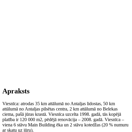
Apraksts
Viesnīca: atrodas 35 km attālumā no Antaljas lidostas, 50 km
attālumā no Antaljas pilsētas centra, 2 km attālumā no Belekas
ciema, pašā jūras krastā. Viesnīca uzcelta 1998. gadā, tās kopējā
platība ir 120 000 m2, pēdējā renovācija – 2008. gadā. Viesnīca –
viena 6 stāvu Main Building ēka un 2 stāvu kotedžas (20 % numuru
ar skatu uz jūru).