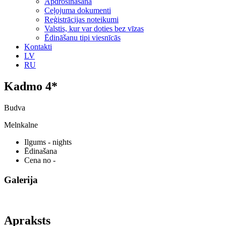
Apdrošināšana
Ceļojuma dokumenti
Reģistrācijas noteikumi
Valstis, kur var doties bez vīzas
Ēdināšanu tipi viesnīcās
Kontakti
LV
RU
Kadmo 4*
Budva
Melnkalne
Ilgums
- nights
Ēdinašana
Cena no
-
Galerija
Apraksts