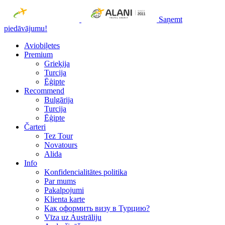
Saņemt
piedāvājumu!
Aviobiļetes
Premium
Grieķija
Turcija
Ēģipte
Recommend
Bulgārija
Turcija
Ēģipte
Čarteri
Tez Tour
Novatours
Alida
Info
Konfidencialitātes politika
Par mums
Рakalpojumi
Klienta karte
Как оформить визу в Турцию?
Vīza uz Austrāliju