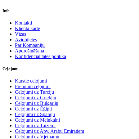
Info
Kontakti
Klienta karte
Vīzas
Aviobiļetes
Par Kompāniju
Apdrošināšana
Konfidencialitātes politika
Ceļojumi
Karstie ceļojumi
Premium ceļojumi
Ceļojumi uz Turciju
Ceļojumi uz Grieķiju
Ceļojumi uz Bulgāriju
Ceļojumi uz Ēģipti
Ceļojumi uz Spāniju
Ceļojumi uz Melnkalni
Ceļojumi uz Taizemi
Ceļojumi uz Apv. Arābu Emirātiem
Ceļojumi uz Vjetnamu