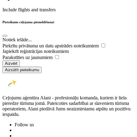
Include flights and transfers
Pieteikums ceļojuma piemeklēšanai
Notiek ielāde...
Piekrītu privātuma un datu apstrādes noteikumiem
Japiekrīt reģistrācijas noteikumiem
Parakstīties uz jaunumiem
Aizvērt
Aizsūtīt pieteikumu
Ceļojumu aģentūra Alani - profesionāļu komanda, kuriem ir liela
pieredze tūrisma jomā. Pateicoties sadarbībai ar slaveniem tūrisma
operatoriem, Alani piedāvā Jums neaizmirstamu atpūtu un pozitīvu
iespaidu.
Follow us