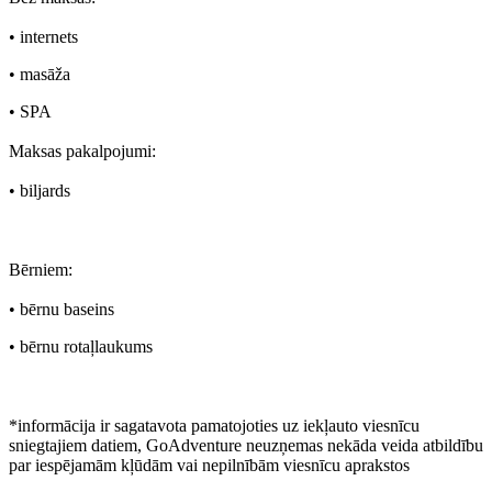
• internets
• masāža
• SPA
Maksas pakalpojumi:
• biljards
Bērniem:
• bērnu baseins
• bērnu rotaļlaukums
*informācija ir sagatavota pamatojoties uz iekļauto viesnīcu
sniegtajiem datiem, GoAdventure neuzņemas nekāda veida atbildību
par iespējamām kļūdām vai nepilnībām viesnīcu aprakstos