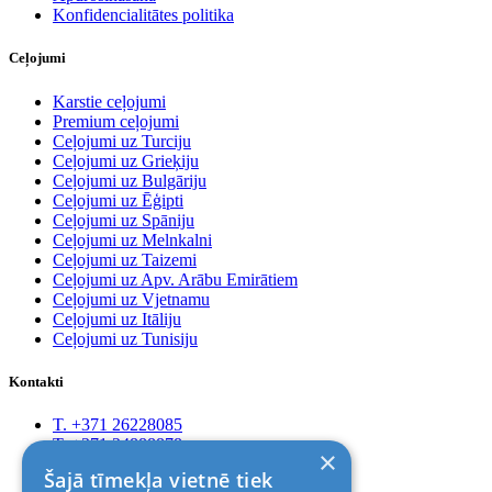
Konfidencialitātes politika
Ceļojumi
Karstie ceļojumi
Premium ceļojumi
Ceļojumi uz Turciju
Ceļojumi uz Grieķiju
Ceļojumi uz Bulgāriju
Ceļojumi uz Ēģipti
Ceļojumi uz Spāniju
Ceļojumi uz Melnkalni
Ceļojumi uz Taizemi
Ceļojumi uz Apv. Arābu Emirātiem
Ceļojumi uz Vjetnamu
Ceļojumi uz Itāliju
Ceļojumi uz Tunisiju
Kontakti
T. +371 26228085
T. +371 24888878
×
Rīga, Kr.Barona 88
Šajā tīmekļa vietnē tiek