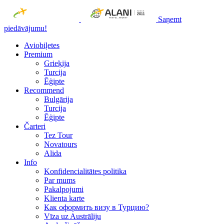
Saņemt
piedāvājumu!
Aviobiļetes
Premium
Grieķija
Turcija
Ēģipte
Recommend
Bulgārija
Turcija
Ēģipte
Čarteri
Tez Tour
Novatours
Alida
Info
Konfidencialitātes politika
Par mums
Рakalpojumi
Klienta karte
Как оформить визу в Турцию?
Vīza uz Austrāliju