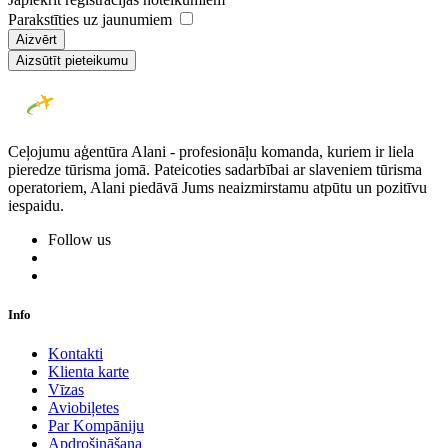
Parakstīties uz jaunumiem
Aizvērt
Aizsūtīt pieteikumu
Ceļojumu aģentūra Alani - profesionāļu komanda, kuriem ir liela
pieredze tūrisma jomā. Pateicoties sadarbībai ar slaveniem tūrisma
operatoriem, Alani piedāvā Jums neaizmirstamu atpūtu un pozitīvu
iespaidu.
Follow us
Info
Kontakti
Klienta karte
Vīzas
Aviobiļetes
Par Kompāniju
Apdrošināšana