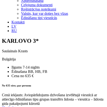
Apdrošināšana
Ceļojuma dokumenti
Reģistrācijas noteikumi
Valstis, kur var doties bez vīzas
Ēdināšanu tipi viesnīcās
Kontakti
LV
RU
KARLOVO 3*
Saulainais Krasts
Bulgārija
Ilgums
7-14 nights
Ēdinašana
BB, HB, FB
Cena no
635 €
No 635 eiro; par personu
Cenā iekļauts: Aviopārlidojums dzīvošana izvēlētajā viesnīcā ar
attiecīgo ēdināšanas tipu grupas transfērs lidosta – viesnīca – lidosta
gida pakalpojumi kūrortā