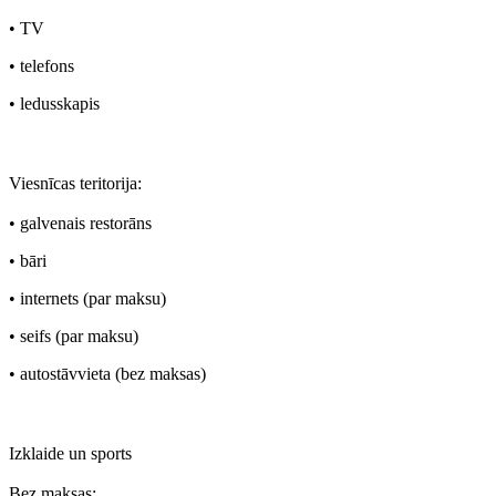
• TV
• telefons
• ledusskapis
Viesnīcas teritorija:
• galvenais restorāns
• bāri
• internets (par maksu)
• seifs (par maksu)
• autostāvvieta (bez maksas)
Izklaide un sports
Bez maksas: