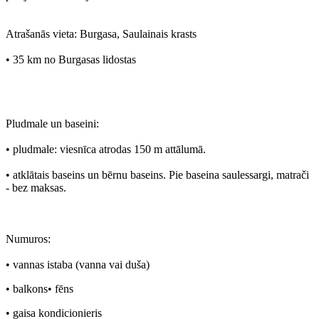
Atrašanās vieta: Burgasa, Saulainais krasts
• 35 km no Burgasas lidostas
Pludmale un baseini:
• pludmale: viesnīca atrodas 150 m attālumā.
• atklātais baseins un bērnu baseins. Pie baseina saulessargi, matrači
- bez maksas.
Numuros:
• vannas istaba (vanna vai duša)
• balkons• fēns
• gaisa kondicionieris