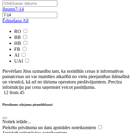
Ilgums
7-14
Ēdinašana
All
RO
BB
HB
FB
AI
UAI
Pievēršam Jūsu uzmanību tam, ka norādītās cenas ir ​informatīvas ​
pamatcenas un var mainīties atkarībā ​no ​vietu pieejamības lidmašīnā
un viesnīcā, kā arī no tūrisma operatoru piedāvājumiem. Precīzu
informāciju par cenu saņemsiet veicot pasūtījumu.
12
from 45
Pieteikums ceļojuma piemeklēšanai
Notiek ielāde...
Piekrītu privātuma un datu apstrādes noteikumiem
Japiekrīt reģistrācijas noteikumiem