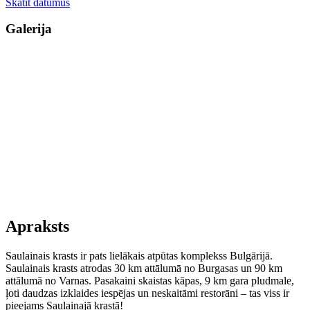
Skatīt datumus
Galerija
Apraksts
Saulainais krasts ir pats lielākais atpūtas komplekss Bulgārijā.
Saulainais krasts atrodas 30 km attālumā no Burgasas un 90 km
attālumā no Varnas. Pasakaini skaistas kāpas, 9 km gara pludmale,
ļoti daudzas izklaides iespējas un neskaitāmi restorāni – tas viss ir
pieejams Saulainajā krastā!