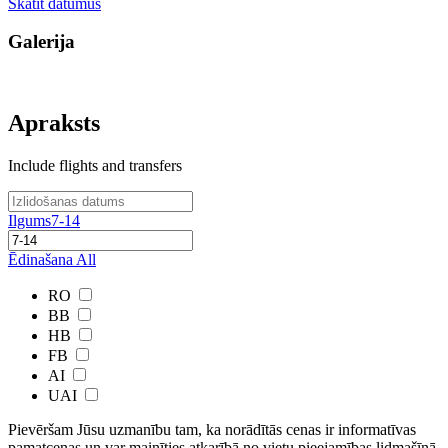
Skatīt datumus
Galerija
Apraksts
Include flights and transfers
Ilgums
7-14
Ēdinašana
All
RO
BB
HB
FB
AI
UAI
Pievēršam Jūsu uzmanību tam, ka norādītās cenas ir ​informatīvas ​
pamatcenas un var mainīties atkarībā ​no ​vietu pieejamības lidmašīnā