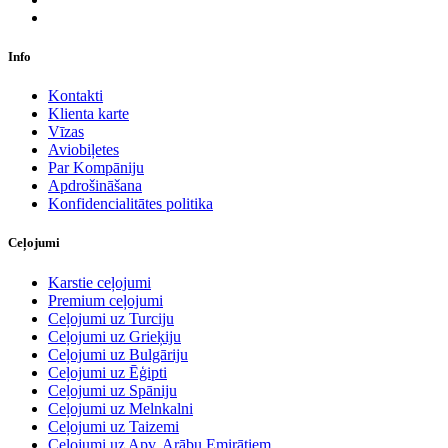
Info
Kontakti
Klienta karte
Vīzas
Aviobiļetes
Par Kompāniju
Apdrošināšana
Konfidencialitātes politika
Ceļojumi
Karstie ceļojumi
Premium ceļojumi
Ceļojumi uz Turciju
Ceļojumi uz Grieķiju
Ceļojumi uz Bulgāriju
Ceļojumi uz Ēģipti
Ceļojumi uz Spāniju
Ceļojumi uz Melnkalni
Ceļojumi uz Taizemi
Ceļojumi uz Apv. Arābu Emirātiem