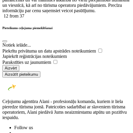
un viesnīcā, kā arī no tūrisma operatoru piedāvājumiem. Precīzu
informāciju par cenu saņemsiet veicot pasūtījumu.
12
from 37
Pieteikums ceļojuma piemeklēšanai
Notiek ielāde...
Piekrītu privātuma un datu apstrādes noteikumiem
Japiekrīt reģistrācijas noteikumiem
Parakstīties uz jaunumiem
Aizvērt
Aizsūtīt pieteikumu
Ceļojumu aģentūra Alani - profesionāļu komanda, kuriem ir liela
pieredze tūrisma jomā. Pateicoties sadarbībai ar slaveniem tūrisma
operatoriem, Alani piedāvā Jums neaizmirstamu atpūtu un pozitīvu
iespaidu.
Follow us