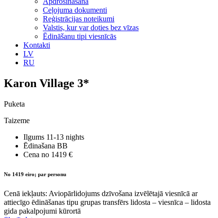
Apdrošināšana
Ceļojuma dokumenti
Reģistrācijas noteikumi
Valstis, kur var doties bez vīzas
Ēdināšanu tipi viesnīcās
Kontakti
LV
RU
Karon Village 3*
Puketa
Taizeme
Ilgums
11-13 nights
Ēdinašana
BB
Cena no
1419 €
No 1419 eiro; par personu
Cenā iekļauts: Aviopārlidojums dzīvošana izvēlētajā viesnīcā ar
attiecīgo ēdināšanas tipu grupas transfērs lidosta – viesnīca – lidosta
gida pakalpojumi kūrortā