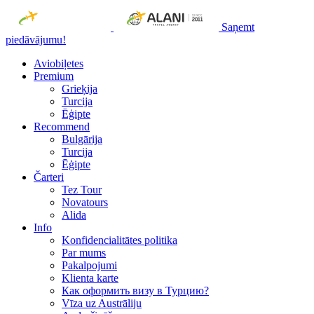
Saņemt
piedāvājumu!
Aviobiļetes
Premium
Grieķija
Turcija
Ēģipte
Recommend
Bulgārija
Turcija
Ēģipte
Čarteri
Tez Tour
Novatours
Alida
Info
Konfidencialitātes politika
Par mums
Рakalpojumi
Klienta karte
Как оформить визу в Турцию?
Vīza uz Austrāliju