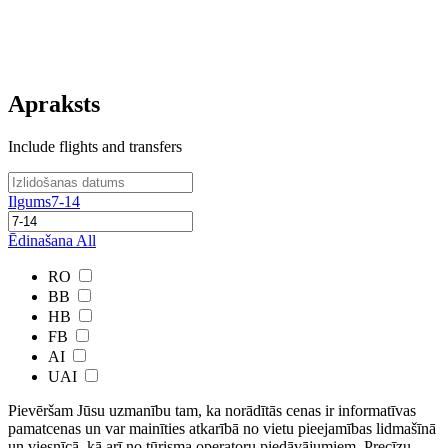
Apraksts
Include flights and transfers
Ilgums
7-14
Ēdinašana
All
RO
BB
HB
FB
AI
UAI
Pievēršam Jūsu uzmanību tam, ka norādītās cenas ir ​informatīvas ​
pamatcenas un var mainīties atkarībā ​no ​vietu pieejamības lidmašīnā
un viesnīcā, kā arī no tūrisma operatoru piedāvājumiem. Precīzu