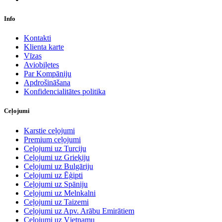
Info
Kontakti
Klienta karte
Vīzas
Aviobiļetes
Par Kompāniju
Apdrošināšana
Konfidencialitātes politika
Ceļojumi
Karstie ceļojumi
Premium ceļojumi
Ceļojumi uz Turciju
Ceļojumi uz Grieķiju
Ceļojumi uz Bulgāriju
Ceļojumi uz Ēģipti
Ceļojumi uz Spāniju
Ceļojumi uz Melnkalni
Ceļojumi uz Taizemi
Ceļojumi uz Apv. Arābu Emirātiem
Ceļojumi uz Vjetnamu