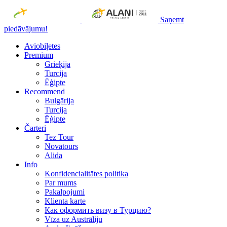
Saņemt
piedāvājumu!
Aviobiļetes
Premium
Grieķija
Turcija
Ēģipte
Recommend
Bulgārija
Turcija
Ēģipte
Čarteri
Tez Tour
Novatours
Alida
Info
Konfidencialitātes politika
Par mums
Рakalpojumi
Klienta karte
Как оформить визу в Турцию?
Vīza uz Austrāliju