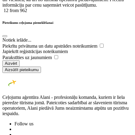
informāciju par cenu saņemsiet veicot pasūtījumu.
12
from 962
Pieteikums ceļojuma piemeklēšanai
Notiek ielāde...
Piekrītu privātuma un datu apstrādes noteikumiem
Japiekrīt reģistrācijas noteikumiem
Parakstīties uz jaunumiem
Aizvērt
Aizsūtīt pieteikumu
Ceļojumu aģentūra Alani - profesionāļu komanda, kuriem ir liela
pieredze tūrisma jomā. Pateicoties sadarbībai ar slaveniem tūrisma
operatoriem, Alani piedāvā Jums neaizmirstamu atpūtu un pozitīvu
iespaidu.
Follow us