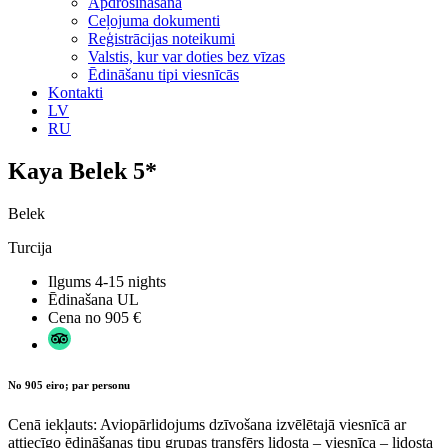
Apdrošināšana
Ceļojuma dokumenti
Reģistrācijas noteikumi
Valstis, kur var doties bez vīzas
Ēdināšanu tipi viesnīcās
Kontakti
LV
RU
Kaya Belek 5*
Belek
Turcija
Ilgums
4-15 nights
Ēdinašana
UL
Cena no
905 €
No 905 eiro; par personu
Cenā iekļauts: Aviopārlidojums dzīvošana izvēlētajā viesnīcā ar
attiecīgo ēdināšanas tipu grupas transfērs lidosta – viesnīca – lidosta