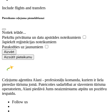
Include flights and transfers
Pieteikums ceļojuma piemeklēšanai
Notiek ielāde...
Piekrītu privātuma un datu apstrādes noteikumiem
Japiekrīt reģistrācijas noteikumiem
Parakstīties uz jaunumiem
Aizvērt
Aizsūtīt pieteikumu
Ceļojumu aģentūra Alani - profesionāļu komanda, kuriem ir liela
pieredze tūrisma jomā. Pateicoties sadarbībai ar slaveniem tūrisma
operatoriem, Alani piedāvā Jums neaizmirstamu atpūtu un pozitīvu
iespaidu.
Follow us