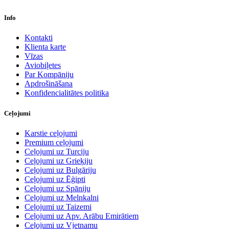
Info
Kontakti
Klienta karte
Vīzas
Aviobiļetes
Par Kompāniju
Apdrošināšana
Konfidencialitātes politika
Ceļojumi
Karstie ceļojumi
Premium ceļojumi
Ceļojumi uz Turciju
Ceļojumi uz Grieķiju
Ceļojumi uz Bulgāriju
Ceļojumi uz Ēģipti
Ceļojumi uz Spāniju
Ceļojumi uz Melnkalni
Ceļojumi uz Taizemi
Ceļojumi uz Apv. Arābu Emirātiem
Ceļojumi uz Vjetnamu