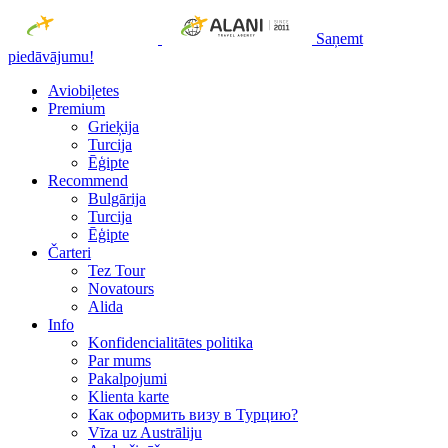
Saņemt
piedāvājumu!
Aviobiļetes
Premium
Grieķija
Turcija
Ēģipte
Recommend
Bulgārija
Turcija
Ēģipte
Čarteri
Tez Tour
Novatours
Alida
Info
Konfidencialitātes politika
Par mums
Рakalpojumi
Klienta karte
Как оформить визу в Турцию?
Vīza uz Austrāliju