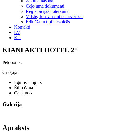
Apdrošināšana
Ceļojuma dokumenti
Reģistrācijas noteikumi
Valstis, kur var doties bez vīzas
Ēdināšanu tipi viesnīcās
Kontakti
LV
RU
KIANI AKTI HOTEL 2*
Peloponesa
Grieķija
Ilgums
- nights
Ēdinašana
Cena no
-
Galerija
Apraksts