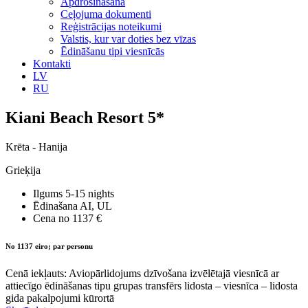
Apdrošināšana
Ceļojuma dokumenti
Reģistrācijas noteikumi
Valstis, kur var doties bez vīzas
Ēdināšanu tipi viesnīcās
Kontakti
LV
RU
Kiani Beach Resort 5*
Krēta - Hanija
Grieķija
Ilgums
5-15 nights
Ēdinašana
AI, UL
Cena no
1137 €
No 1137 eiro; par personu
Cenā iekļauts: Aviopārlidojums dzīvošana izvēlētajā viesnīcā ar
attiecīgo ēdināšanas tipu grupas transfērs lidosta – viesnīca – lidosta
gida pakalpojumi kūrortā