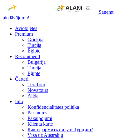
Saņemt
piedāvājumu!
Aviobiļetes
Premium
Grieķija
Turcija
Ēģipte
Recommend
Bulgārija
Turcija
Ēģipte
Čarteri
Tez Tour
Novatours
Alida
Info
Konfidencialitātes politika
Par mums
Рakalpojumi
Klienta karte
Как оформить визу в Турцию?
Vīza uz Austrāliju