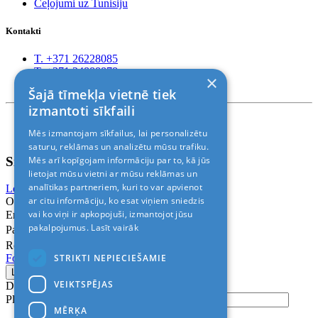
Ceļojumi uz Tunisiju
Kontakti
T. +371 26228085
T. +371 24888878
×
Rīga, Kr.Barona 88
Šajā tīmekļa vietnē tiek
izmantoti sīkfaili
Nosacījumi un atrunas
Mēs izmantojam sīkfailus, lai personalizētu
© 2011-2026> «ALANI SIA»
saturu, reklāmas un analizētu mūsu trafiku.
Sign In
Mēs arī kopīgojam informāciju par to, kā jūs
lietojat mūsu vietni ar mūsu reklāmas un
analītikas partneriem, kuri to var apvienot
Login with Facebook
Login with Google
ar citu informāciju, ko esat viņiem sniedzis
Or
vai ko viņi ir apkopojuši, izmantojot jūsu
Email
pakalpojumus.
Lasīt vairāk
Password
Remember me
STRIKTI NEPIECIEŠAMIE
Forgot Password?
VEIKTSPĒJAS
Don’t have an account?
Sign up
Please confirm login email below
MĒRĶA