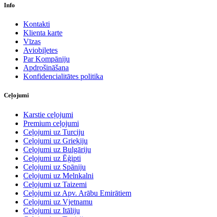
Info
Kontakti
Klienta karte
Vīzas
Aviobiļetes
Par Kompāniju
Apdrošināšana
Konfidencialitātes politika
Ceļojumi
Karstie ceļojumi
Premium ceļojumi
Ceļojumi uz Turciju
Ceļojumi uz Grieķiju
Ceļojumi uz Bulgāriju
Ceļojumi uz Ēģipti
Ceļojumi uz Spāniju
Ceļojumi uz Melnkalni
Ceļojumi uz Taizemi
Ceļojumi uz Apv. Arābu Emirātiem
Ceļojumi uz Vjetnamu
Ceļojumi uz Itāliju