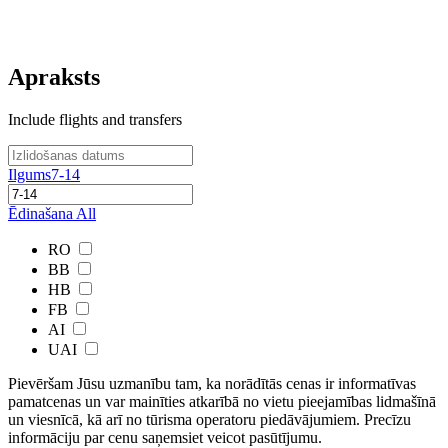
Apraksts
Include flights and transfers
Ilgums
7-14
Ēdinašana
All
RO
BB
HB
FB
AI
UAI
Pievēršam Jūsu uzmanību tam, ka norādītās cenas ir ​informatīvas ​
pamatcenas un var mainīties atkarībā ​no ​vietu pieejamības lidmašīnā
un viesnīcā, kā arī no tūrisma operatoru piedāvājumiem. Precīzu
informāciju par cenu saņemsiet veicot pasūtījumu.