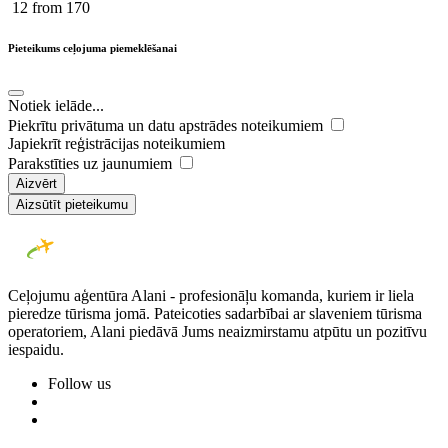
12
from 170
Pieteikums ceļojuma piemeklēšanai
Notiek ielāde...
Piekrītu privātuma un datu apstrādes noteikumiem
Japiekrīt reģistrācijas noteikumiem
Parakstīties uz jaunumiem
Aizvērt
Aizsūtīt pieteikumu
Ceļojumu aģentūra Alani - profesionāļu komanda, kuriem ir liela
pieredze tūrisma jomā. Pateicoties sadarbībai ar slaveniem tūrisma
operatoriem, Alani piedāvā Jums neaizmirstamu atpūtu un pozitīvu
iespaidu.
Follow us