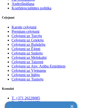
Apdrošināšana
Konfidencialitātes politika
Ceļojumi
Karstie ceļojumi
Premium ceļojumi
Ceļojumi uz Turciju
Ceļojumi uz Grieķiju
Ceļojumi uz Bulgāriju
Ceļojumi uz Ēģipti
Ceļojumi uz Spāniju
Ceļojumi uz Melnkalni
Ceļojumi uz Taizemi
Ceļojumi uz Apv. Arābu Emirātiem
Ceļojumi uz Vjetnamu
Ceļojumi uz Itāliju
Ceļojumi uz Tunisiju
Kontakti
T. +371 26228085
T. +371 24888878
×
Rīga, Kr.Barona 88