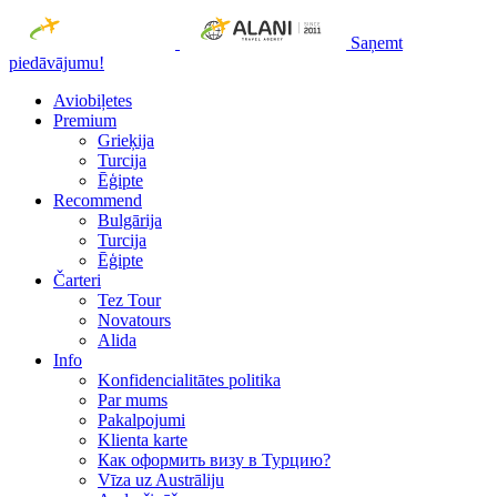
Saņemt
piedāvājumu!
Aviobiļetes
Premium
Grieķija
Turcija
Ēģipte
Recommend
Bulgārija
Turcija
Ēģipte
Čarteri
Tez Tour
Novatours
Alida
Info
Konfidencialitātes politika
Par mums
Рakalpojumi
Klienta karte
Как оформить визу в Турцию?
Vīza uz Austrāliju