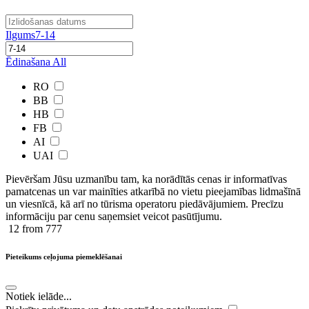
Ilgums
7-14
Ēdinašana
All
RO
BB
HB
FB
AI
UAI
Pievēršam Jūsu uzmanību tam, ka norādītās cenas ir ​informatīvas ​
pamatcenas un var mainīties atkarībā ​no ​vietu pieejamības lidmašīnā
un viesnīcā, kā arī no tūrisma operatoru piedāvājumiem. Precīzu
informāciju par cenu saņemsiet veicot pasūtījumu.
12
from 777
Pieteikums ceļojuma piemeklēšanai
Notiek ielāde...