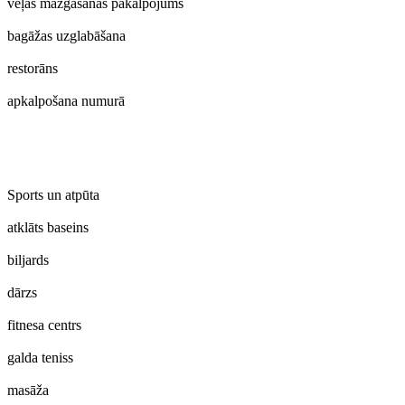
veļas mazgāšanas pakalpojums
bagāžas uzglabāšana
restorāns
apkalpošana numurā
Sports un atpūta
atklāts baseins
biljards
dārzs
fitnesa centrs
galda teniss
masāža