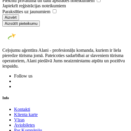
Piekrītu privātuma un datu apstrādes noteikumiem
Japiekrīt reģistrācijas noteikumiem
Parakstīties uz jaunumiem
Aizvērt
Aizsūtīt pieteikumu
Ceļojumu aģentūra Alani - profesionāļu komanda, kuriem ir liela
pieredze tūrisma jomā. Pateicoties sadarbībai ar slaveniem tūrisma
operatoriem, Alani piedāvā Jums neaizmirstamu atpūtu un pozitīvu
iespaidu.
Follow us
Info
Kontakti
Klienta karte
Vīzas
Aviobiļetes
Par Kompāniju