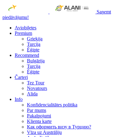
Saņemt
piedāvājumu!
Aviobiļetes
Premium
Grieķija
Turcija
Ēģipte
Recommend
Bulgārija
Turcija
Ēģipte
Čarteri
Tez Tour
Novatours
Alida
Info
Konfidencialitātes politika
Par mums
Рakalpojumi
Klienta karte
Как оформить визу в Турцию?
Vīza uz Austrāliju