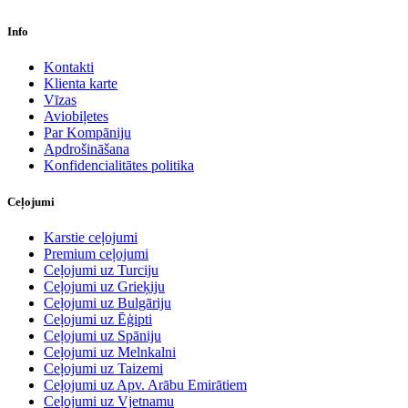
Info
Kontakti
Klienta karte
Vīzas
Aviobiļetes
Par Kompāniju
Apdrošināšana
Konfidencialitātes politika
Ceļojumi
Karstie ceļojumi
Premium ceļojumi
Ceļojumi uz Turciju
Ceļojumi uz Grieķiju
Ceļojumi uz Bulgāriju
Ceļojumi uz Ēģipti
Ceļojumi uz Spāniju
Ceļojumi uz Melnkalni
Ceļojumi uz Taizemi
Ceļojumi uz Apv. Arābu Emirātiem
Ceļojumi uz Vjetnamu