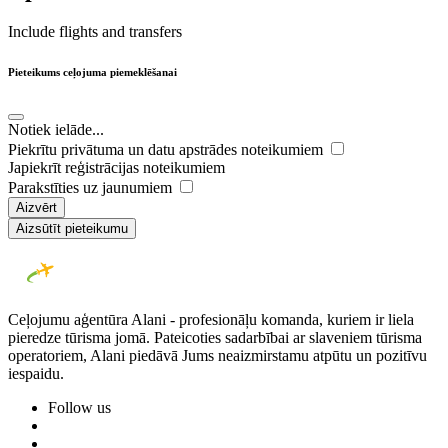
Include flights and transfers
Pieteikums ceļojuma piemeklēšanai
Notiek ielāde...
Piekrītu privātuma un datu apstrādes noteikumiem
Japiekrīt reģistrācijas noteikumiem
Parakstīties uz jaunumiem
Aizvērt
Aizsūtīt pieteikumu
Ceļojumu aģentūra Alani - profesionāļu komanda, kuriem ir liela
pieredze tūrisma jomā. Pateicoties sadarbībai ar slaveniem tūrisma
operatoriem, Alani piedāvā Jums neaizmirstamu atpūtu un pozitīvu
iespaidu.
Follow us