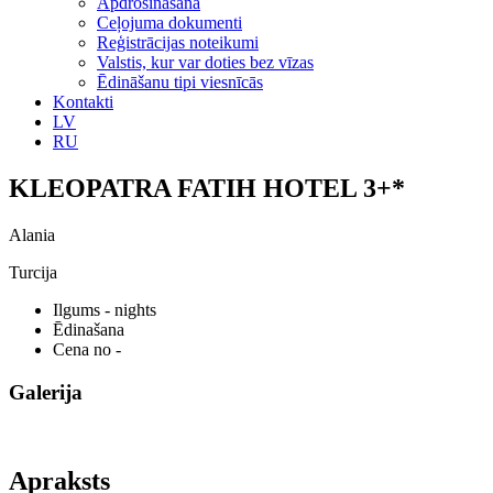
Apdrošināšana
Ceļojuma dokumenti
Reģistrācijas noteikumi
Valstis, kur var doties bez vīzas
Ēdināšanu tipi viesnīcās
Kontakti
LV
RU
KLEOPATRA FATIH HOTEL 3+*
Alania
Turcija
Ilgums
- nights
Ēdinašana
Cena no
-
Galerija
Apraksts