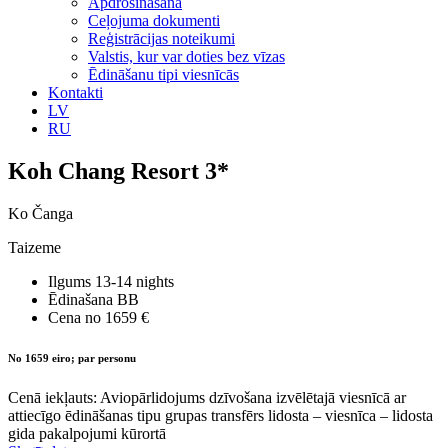
Apdrošināšana
Ceļojuma dokumenti
Reģistrācijas noteikumi
Valstis, kur var doties bez vīzas
Ēdināšanu tipi viesnīcās
Kontakti
LV
RU
Koh Chang Resort 3*
Ko Čanga
Taizeme
Ilgums
13-14 nights
Ēdinašana
BB
Cena no
1659 €
No 1659 eiro; par personu
Cenā iekļauts: Aviopārlidojums dzīvošana izvēlētajā viesnīcā ar
attiecīgo ēdināšanas tipu grupas transfērs lidosta – viesnīca – lidosta
gida pakalpojumi kūrortā