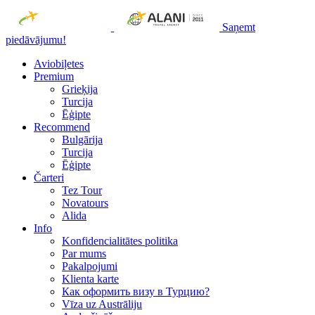
Saņemt
piedāvājumu!
Aviobiļetes
Premium
Grieķija
Turcija
Ēģipte
Recommend
Bulgārija
Turcija
Ēģipte
Čarteri
Tez Tour
Novatours
Alida
Info
Konfidencialitātes politika
Par mums
Рakalpojumi
Klienta karte
Как оформить визу в Турцию?
Vīza uz Austrāliju