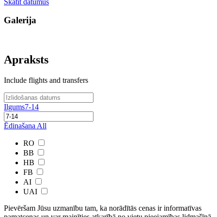
Skatīt datumus
Galerija
Apraksts
Include flights and transfers
Ilgums
7-14
Ēdinašana
All
RO
BB
HB
FB
AI
UAI
Pievēršam Jūsu uzmanību tam, ka norādītās cenas ir ​informatīvas ​
pamatcenas un var mainīties atkarībā ​no ​vietu pieejamības lidmašīnā