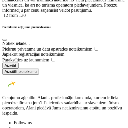
un viesnīcā, kā arī no tūrisma operatoru piedāvājumiem. Precīzu
informāciju par cenu saņemsiet veicot pasūtījumu.
12
from 130
Pieteikums ceļojuma piemeklēšanai
Notiek ielāde...
Piekrītu privātuma un datu apstrādes noteikumiem
Japiekrīt reģistrācijas noteikumiem
Parakstīties uz jaunumiem
Aizvērt
Aizsūtīt pieteikumu
Ceļojumu aģentūra Alani - profesionāļu komanda, kuriem ir liela
pieredze tūrisma jomā. Pateicoties sadarbībai ar slaveniem tūrisma
operatoriem, Alani piedāvā Jums neaizmirstamu atpūtu un pozitīvu
iespaidu.
Follow us