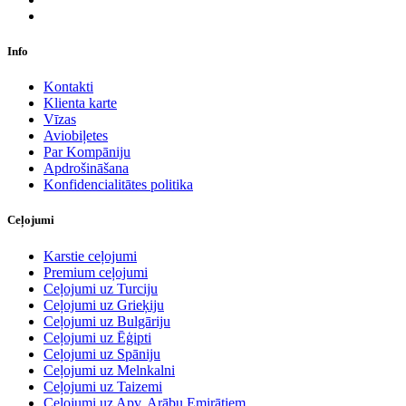
Info
Kontakti
Klienta karte
Vīzas
Aviobiļetes
Par Kompāniju
Apdrošināšana
Konfidencialitātes politika
Ceļojumi
Karstie ceļojumi
Premium ceļojumi
Ceļojumi uz Turciju
Ceļojumi uz Grieķiju
Ceļojumi uz Bulgāriju
Ceļojumi uz Ēģipti
Ceļojumi uz Spāniju
Ceļojumi uz Melnkalni
Ceļojumi uz Taizemi
Ceļojumi uz Apv. Arābu Emirātiem