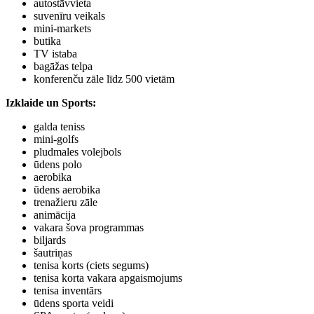
autostāvvieta
suvenīru veikals
mini-markets
butika
TV istaba
bagāžas telpa
konferenču zāle līdz 500 vietām
Izklaide un Sports:
galda teniss
mini-golfs
pludmales volejbols
ūdens polo
aerobika
ūdens aerobika
trenažieru zāle
animācija
vakara šova programmas
biljards
šautriņas
tenisa korts (ciets segums)
tenisa korta vakara apgaismojums
tenisa inventārs
ūdens sporta veidi