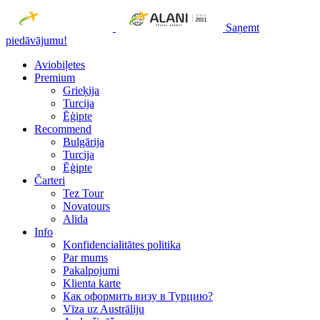
Saņemt
piedāvājumu!
Aviobiļetes
Premium
Grieķija
Turcija
Ēģipte
Recommend
Bulgārija
Turcija
Ēģipte
Čarteri
Tez Tour
Novatours
Alida
Info
Konfidencialitātes politika
Par mums
Рakalpojumi
Klienta karte
Как оформить визу в Турцию?
Vīza uz Austrāliju