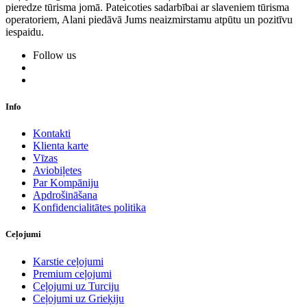
pieredze tūrisma jomā. Pateicoties sadarbībai ar slaveniem tūrisma
operatoriem, Alani piedāvā Jums neaizmirstamu atpūtu un pozitīvu
iespaidu.
Follow us
Info
Kontakti
Klienta karte
Vīzas
Aviobiļetes
Par Kompāniju
Apdrošināšana
Konfidencialitātes politika
Ceļojumi
Karstie ceļojumi
Premium ceļojumi
Ceļojumi uz Turciju
Ceļojumi uz Grieķiju