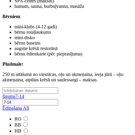
SPA-centrs (maksas)
hamam, sauna, burbuļvanna, masāža
Bērniem
:
mini-klubs (4-12 gadi)
bērnu rotaļlaukums
mini-disko
bērnu baseins
augstie krēsli restorānā
bērnu ēdienkarte (pēc pieprasījuma)
Pludmale:
250 m attālumā no viesnīcas, oļu un akmeņaina, ieeja jūrā – oļu-
akmeņaina, atpūtas krēsli un saulessargi – maksas.
Ilgums
7-14
Ēdinašana
All
RO
BB
HB