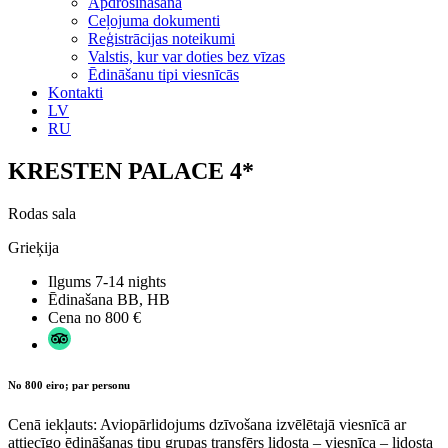
Apdrošināšana
Ceļojuma dokumenti
Reģistrācijas noteikumi
Valstis, kur var doties bez vīzas
Ēdināšanu tipi viesnīcās
Kontakti
LV
RU
KRESTEN PALACE 4*
Rodas sala
Grieķija
Ilgums
7-14 nights
Ēdinašana
BB, HB
Cena no
800 €
No 800 eiro; par personu
Cenā iekļauts: Aviopārlidojums dzīvošana izvēlētajā viesnīcā ar
attiecīgo ēdināšanas tipu grupas transfērs lidosta – viesnīca – lidosta