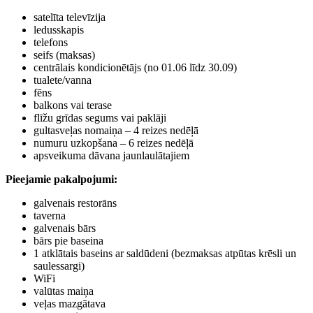
satelīta televīzija
ledusskapis
telefons
seifs (maksas)
centrālais kondicionētājs (no 01.06 līdz 30.09)
tualete/vanna
fēns
balkons vai terase
flīžu grīdas segums vai paklāji
gultasveļas nomaiņa – 4 reizes nedēļā
numuru uzkopšana – 6 reizes nedēļā
apsveikuma dāvana jaunlaulātajiem
Pieejamie pakalpojumi:
galvenais restorāns
taverna
galvenais bārs
bārs pie baseina
1 atklātais baseins ar saldūdeni (bezmaksas atpūtas krēsli un
saulessargi)
WiFi
valūtas maiņa
veļas mazgātava