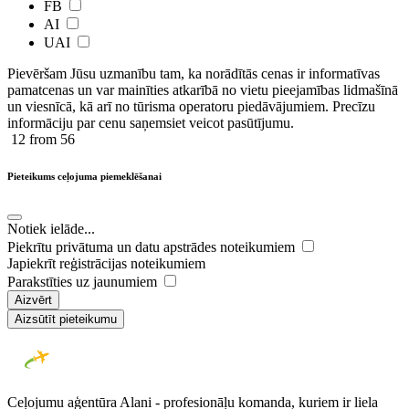
FB
AI
UAI
Pievēršam Jūsu uzmanību tam, ka norādītās cenas ir ​informatīvas ​
pamatcenas un var mainīties atkarībā ​no ​vietu pieejamības lidmašīnā
un viesnīcā, kā arī no tūrisma operatoru piedāvājumiem. Precīzu
informāciju par cenu saņemsiet veicot pasūtījumu.
12
from 56
Pieteikums ceļojuma piemeklēšanai
Notiek ielāde...
Piekrītu privātuma un datu apstrādes noteikumiem
Japiekrīt reģistrācijas noteikumiem
Parakstīties uz jaunumiem
Aizvērt
Aizsūtīt pieteikumu
Ceļojumu aģentūra Alani - profesionāļu komanda, kuriem ir liela