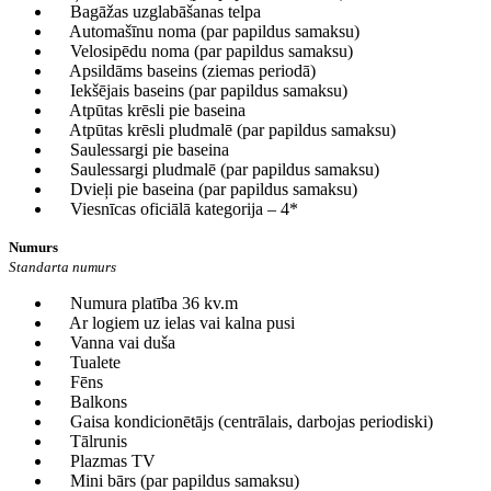
Bagāžas uzglabāšanas telpa
Automašīnu noma (par papildus samaksu)
Velosipēdu noma (par papildus samaksu)
Apsildāms baseins (ziemas periodā)
Iekšējais baseins (par papildus samaksu)
Atpūtas krēsli pie baseina
Atpūtas krēsli pludmalē (par papildus samaksu)
Saulessargi pie baseina
Saulessargi pludmalē (par papildus samaksu)
Dvieļi pie baseina (par papildus samaksu)
Viesnīcas oficiālā kategorija – 4*
Numurs
Standarta numurs
Numura platība 36 kv.m
Ar logiem uz ielas vai kalna pusi
Vanna vai duša
Tualete
Fēns
Balkons
Gaisa kondicionētājs (centrālais, darbojas periodiski)
Tālrunis
Plazmas TV
Mini bārs (par papildus samaksu)