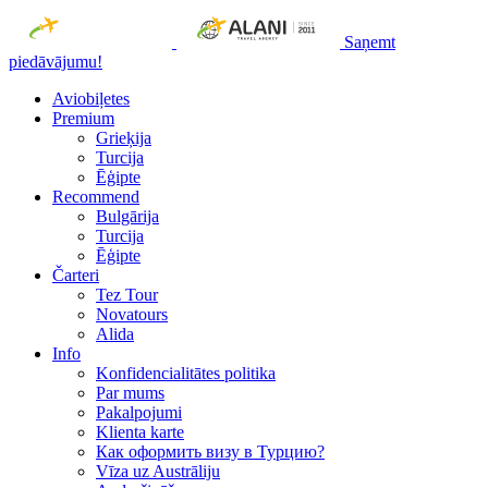
Saņemt
piedāvājumu!
Aviobiļetes
Premium
Grieķija
Turcija
Ēģipte
Recommend
Bulgārija
Turcija
Ēģipte
Čarteri
Tez Tour
Novatours
Alida
Info
Konfidencialitātes politika
Par mums
Рakalpojumi
Klienta karte
Как оформить визу в Турцию?
Vīza uz Austrāliju