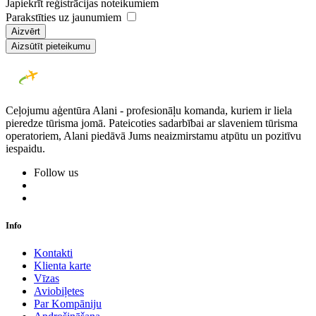
Japiekrīt reģistrācijas noteikumiem
Parakstīties uz jaunumiem
Aizvērt
Aizsūtīt pieteikumu
Ceļojumu aģentūra Alani - profesionāļu komanda, kuriem ir liela
pieredze tūrisma jomā. Pateicoties sadarbībai ar slaveniem tūrisma
operatoriem, Alani piedāvā Jums neaizmirstamu atpūtu un pozitīvu
iespaidu.
Follow us
Info
Kontakti
Klienta karte
Vīzas
Aviobiļetes
Par Kompāniju