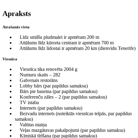
Apraksts
Atrašanās vieta
Līdz smilšu pludmalei ir apmēram 200 m
Attālums līdz kūrorta centram ir apmēram 700 m
Attālums līdz lidostai ir apmēram 20 km (dienvidu Tenerife)
Viesnīca
Viesnīca tika renovēta 2004 g
Numuru skaits – 282
Galvenais restorāns
Lobby bārs (par papildus samaksu)
Bārs pie baseina (par papildus samaksu)
Konferenču zāles – 2 (par papildus samaksu)
TV istaba
Internets (par papildus samaksu)
Bezvadu internets (noteiktās viesnīcas telpās, par papildus
samaksu)
Valūtas maiņa
Veļas mazgātavas pakalpojumi (par papildus samaksu)
Ķīmiskā tīrīšana (par papildus samaksu)