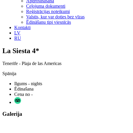
Apdrošināšana
Ceļojuma dokumenti
Reģistrācijas noteikumi
Valstis, kur var doties bez vīzas
Ēdināšanu tipi viesnīcās
Kontakti
LV
RU
La Siesta 4*
Tenerife - Plaja de las Americas
Spānija
Ilgums
- nights
Ēdinašana
Cena no
-
Galerija