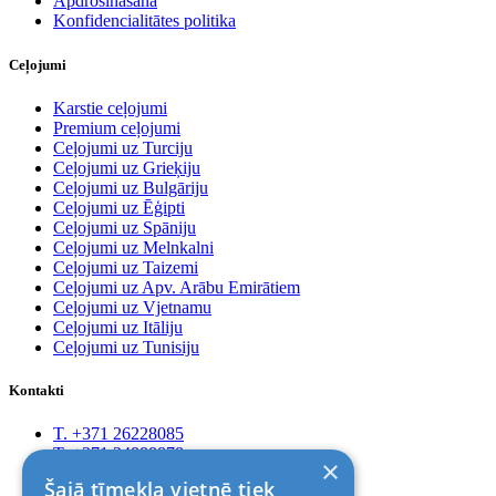
Apdrošināšana
Konfidencialitātes politika
Ceļojumi
Karstie ceļojumi
Premium ceļojumi
Ceļojumi uz Turciju
Ceļojumi uz Grieķiju
Ceļojumi uz Bulgāriju
Ceļojumi uz Ēģipti
Ceļojumi uz Spāniju
Ceļojumi uz Melnkalni
Ceļojumi uz Taizemi
Ceļojumi uz Apv. Arābu Emirātiem
Ceļojumi uz Vjetnamu
Ceļojumi uz Itāliju
Ceļojumi uz Tunisiju
Kontakti
T. +371 26228085
T. +371 24888878
×
Rīga, Kr.Barona 88
Šajā tīmekļa vietnē tiek