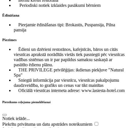
Bērnu krēsls restorānā
Periodiski notiek izklaides pasākumi bērniem
Ēdināšana
Pieejamie ēdināšanas tipi: Brokastis, Puspansija, Pilna
pansija
Piezīmes
Ēdieni un dzērieni restorānos, kafejnīcās, bāros un citās
viesnīcas aprakstā norādītās vietās tiek pasniegti pēc viesnīcas
vadības sistēmas un ir par papildus samaksu saskaņā ar
pasūtīto ēdienu plānu.
THE PRIVILEGE privilēģijas: ikdienas piekļuve "Natural
Spa"
Sniegtā informācija par viesnīcu, viesnīcas pakalpojumu
daudzveidība, to grafiks un cenas var tikt mainītas
Oficiālā viesnīcas interneta adrese: www.lasiesta-hotel.com
Pieteikums ceļojuma piemeklēšanai
Notiek ielāde...
Piekrītu privātuma un datu apstrādes noteikumiem