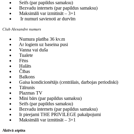
Seifs (par papildus samaksu)
Bezvadu internets (par papildus samaksu)
Maksimāli var izmitināt – 3+1
Ir numuri savienoti ar durvīm
Club Alexandre numurs
Numura platība 36 kv.m
Ar logiem uz baseina pusi
Vanna vai duša
Tualete
Fēns
Halāts
Čības
Balkons
Gaisa kondicionētājs (centrālais, darbojas periodiski)
Tālrunis
Plazmas TV
Mini bārs (par papildus samaksu)
Seifs (par papildus samaksu)
Bezvadu internets (par papildus samaksu)
Ir pieejami THE PRIVILEGE pakalpojumi
Maksimāli var izmitināt – 3+1
Aktīvā atpūta