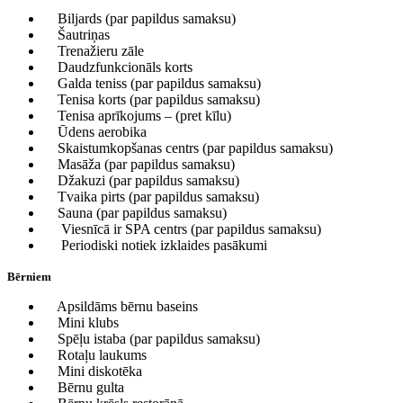
Biljards (par papildus samaksu)
Šautriņas
Trenažieru zāle
Daudzfunkcionāls korts
Galda teniss (par papildus samaksu)
Tenisa korts (par papildus samaksu)
Tenisa aprīkojums – (pret kīlu)
Ūdens aerobika
Skaistumkopšanas centrs (par papildus samaksu)
Masāža (par papildus samaksu)
Džakuzi (par papildus samaksu)
Tvaika pirts (par papildus samaksu)
Sauna (par papildus samaksu)
Viesnīcā ir SPA centrs (par papildus samaksu)
Periodiski notiek izklaides pasākumi
Bērniem
Apsildāms bērnu baseins
Mini klubs
Spēļu istaba (par papildus samaksu)
Rotaļu laukums
Mini diskotēka
Bērnu gulta