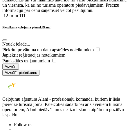
un viesnīcā, kā arī no tūrisma operatoru piedāvājumiem. Precīzu
informāciju par cenu saņemsiet veicot pasūtījumu.
12
from 111
Pieteikums ceļojuma piemeklēšanai
Notiek ielāde...
Piekrītu privātuma un datu apstrādes noteikumiem
Japiekrīt reģistrācijas noteikumiem
Parakstīties uz jaunumiem
Aizvērt
Aizsūtīt pieteikumu
Ceļojumu aģentūra Alani - profesionāļu komanda, kuriem ir liela
pieredze tūrisma jomā. Pateicoties sadarbībai ar slaveniem tūrisma
operatoriem, Alani piedāvā Jums neaizmirstamu atpūtu un pozitīvu
iespaidu.
Follow us