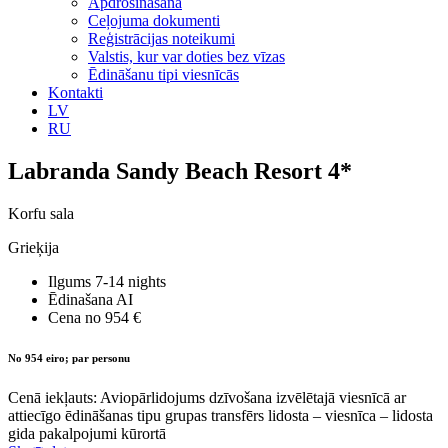
Apdrošināšana
Ceļojuma dokumenti
Reģistrācijas noteikumi
Valstis, kur var doties bez vīzas
Ēdināšanu tipi viesnīcās
Kontakti
LV
RU
Labranda Sandy Beach Resort 4*
Korfu sala
Grieķija
Ilgums
7-14 nights
Ēdinašana
AI
Cena no
954 €
No 954 eiro; par personu
Cenā iekļauts: Aviopārlidojums dzīvošana izvēlētajā viesnīcā ar
attiecīgo ēdināšanas tipu grupas transfērs lidosta – viesnīca – lidosta
gida pakalpojumi kūrortā