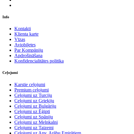
Info
Kontakti
Klienta karte
Vīzas
Aviobiļetes
Par Kompāniju
Apdrošināšana
Konfidencialitātes politika
Ceļojumi
Karstie ceļojumi
Premium ceļojumi
Ceļojumi uz Turciju
Ceļojumi uz Grieķiju
Ceļojumi uz Bulgāriju
Ceļojumi uz Ēģipti
Ceļojumi uz Spāniju
Ceļojumi uz Melnkalni
Ceļojumi uz Taizemi
Ceļojumi uz Apv. Arābu Emirātiem