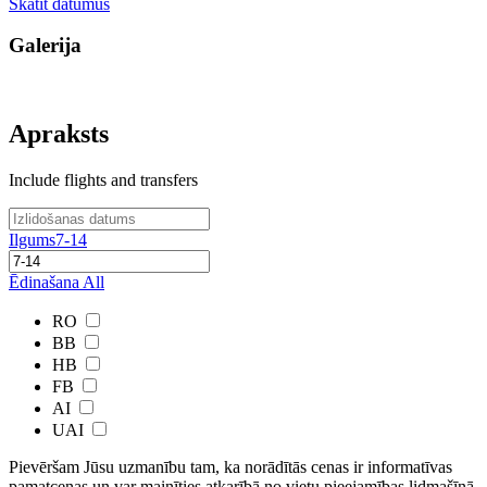
Skatīt datumus
Galerija
Apraksts
Include flights and transfers
Ilgums
7-14
Ēdinašana
All
RO
BB
HB
FB
AI
UAI
Pievēršam Jūsu uzmanību tam, ka norādītās cenas ir ​informatīvas ​
pamatcenas un var mainīties atkarībā ​no ​vietu pieejamības lidmašīnā