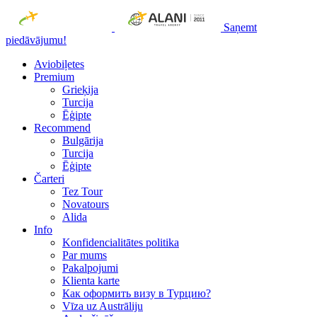
Saņemt
piedāvājumu!
Aviobiļetes
Premium
Grieķija
Turcija
Ēģipte
Recommend
Bulgārija
Turcija
Ēģipte
Čarteri
Tez Tour
Novatours
Alida
Info
Konfidencialitātes politika
Par mums
Рakalpojumi
Klienta karte
Как оформить визу в Турцию?
Vīza uz Austrāliju