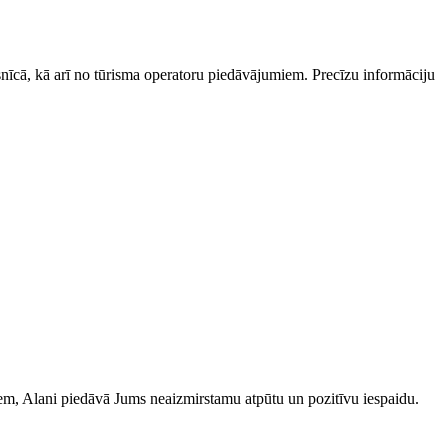
esnīcā, kā arī no tūrisma operatoru piedāvājumiem. Precīzu informāciju
iem, Alani piedāvā Jums neaizmirstamu atpūtu un pozitīvu iespaidu.