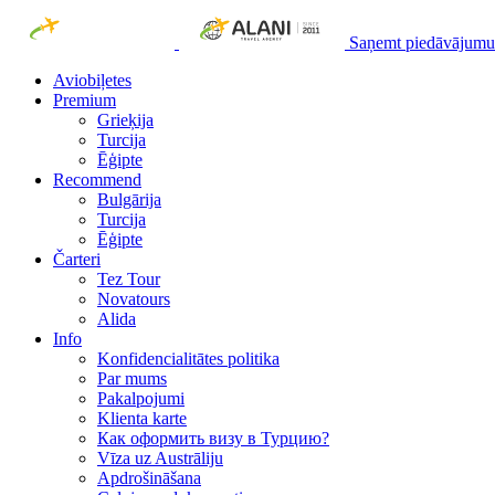
Saņemt piedāvājumu
Aviobiļetes
Premium
Grieķija
Turcija
Ēģipte
Recommend
Bulgārija
Turcija
Ēģipte
Čarteri
Tez Tour
Novatours
Alida
Info
Konfidencialitātes politika
Par mums
Рakalpojumi
Klienta karte
Как оформить визу в Турцию?
Vīza uz Austrāliju
Apdrošināšana