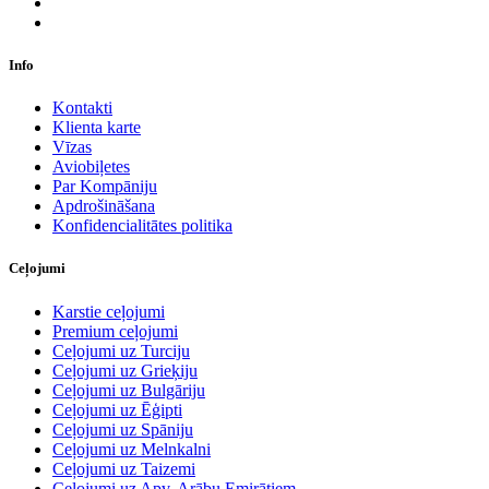
Info
Kontakti
Klienta karte
Vīzas
Aviobiļetes
Par Kompāniju
Apdrošināšana
Konfidencialitātes politika
Ceļojumi
Karstie ceļojumi
Premium ceļojumi
Ceļojumi uz Turciju
Ceļojumi uz Grieķiju
Ceļojumi uz Bulgāriju
Ceļojumi uz Ēģipti
Ceļojumi uz Spāniju
Ceļojumi uz Melnkalni
Ceļojumi uz Taizemi
Ceļojumi uz Apv. Arābu Emirātiem