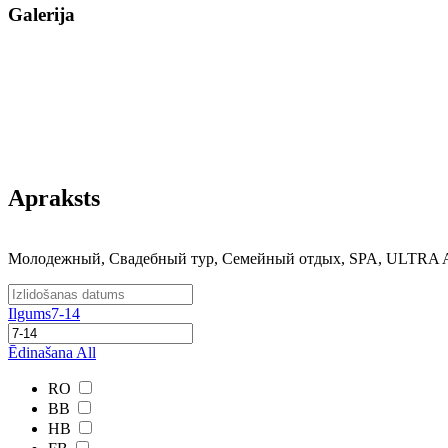
Galerija
Apraksts
Молодежный, Свадебный тур, Семейный отдых, SPA, ULTR
Ilgums
7-14
Ēdinašana
All
RO
BB
HB