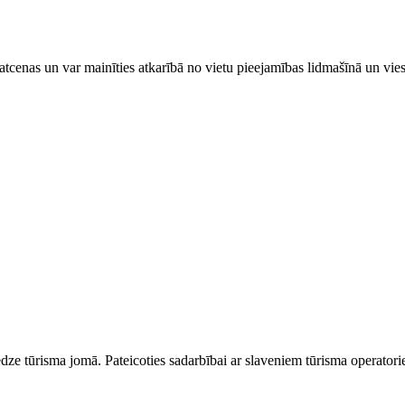
tcenas un var mainīties atkarībā ​no ​vietu pieejamības lidmašīnā un vi
dze tūrisma jomā. Pateicoties sadarbībai ar slaveniem tūrisma operator