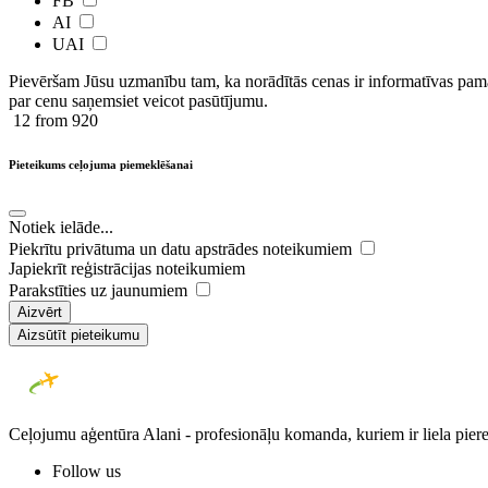
FB
AI
UAI
Pievēršam Jūsu uzmanību tam, ka norādītās cenas ir ​informatīvas ​pama
par cenu saņemsiet veicot pasūtījumu.
12
from 920
Pieteikums ceļojuma piemeklēšanai
Notiek ielāde...
Piekrītu privātuma un datu apstrādes noteikumiem
Japiekrīt reģistrācijas noteikumiem
Parakstīties uz jaunumiem
Aizvērt
Aizsūtīt pieteikumu
Ceļojumu aģentūra Alani - profesionāļu komanda, kuriem ir liela piere
Follow us