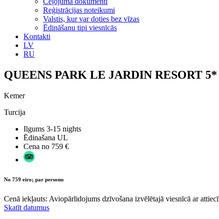
Ceļojuma dokumenti
Reģistrācijas noteikumi
Valstis, kur var doties bez vīzas
Ēdināšanu tipi viesnīcās
Kontakti
LV
RU
QUEENS PARK LE JARDIN RESORT 5*
Kemer
Turcija
Ilgums
3-15 nights
Ēdinašana
UL
Cena no
759 €
No 759 eiro; par personu
Cenā iekļauts: Aviopārlidojums dzīvošana izvēlētajā viesnīcā ar attiecī
Skatīt datumus