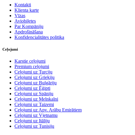
Kontakti
Klienta karte
Vīzas
Aviobiļetes
Par Kompāniju
Apdrošināšana
Konfidencialitātes politika
Ceļojumi
Karstie ceļojumi
Premium ceļojumi
Ceļojumi uz Turciju
Ceļojumi uz Grieķiju
Ceļojumi uz Bulgāriju
Ceļojumi uz Ēģipti
Ceļojumi uz Spāniju
Ceļojumi uz Melnkalni
Ceļojumi uz Taizemi
Ceļojumi uz Apv. Arābu Emirātiem
Ceļojumi uz Vjetnamu
Ceļojumi uz Itāliju
Ceļojumi uz Tunisiju