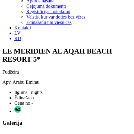
Apdrošināšana
Ceļojuma dokumenti
Reģistrācijas noteikumi
Valstis, kur var doties bez vīzas
Ēdināšanu tipi viesnīcās
Kontakti
LV
RU
LE MERIDIEN AL AQAH BEACH
RESORT 5*
Fudžeira
Apv. Arābu Emirāti
Ilgums
- nights
Ēdinašana
Cena no
-
Galerija