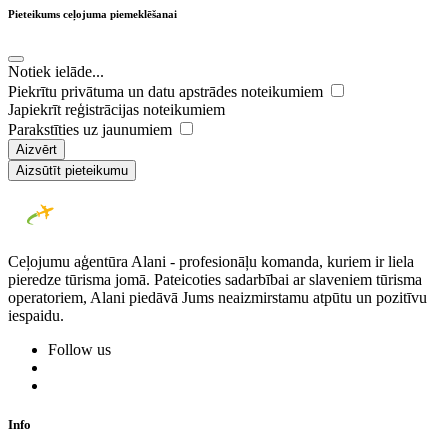
Pieteikums ceļojuma piemeklēšanai
Notiek ielāde...
Piekrītu privātuma un datu apstrādes noteikumiem
Japiekrīt reģistrācijas noteikumiem
Parakstīties uz jaunumiem
Aizvērt
Aizsūtīt pieteikumu
Ceļojumu aģentūra Alani - profesionāļu komanda, kuriem ir liela
pieredze tūrisma jomā. Pateicoties sadarbībai ar slaveniem tūrisma
operatoriem, Alani piedāvā Jums neaizmirstamu atpūtu un pozitīvu
iespaidu.
Follow us
Info