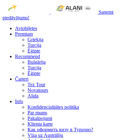
Saņemt
piedāvājumu!
Aviobiļetes
Premium
Grieķija
Turcija
Ēģipte
Recommend
Bulgārija
Turcija
Ēģipte
Čarteri
Tez Tour
Novatours
Alida
Info
Konfidencialitātes politika
Par mums
Рakalpojumi
Klienta karte
Как оформить визу в Турцию?
Vīza uz Austrāliju