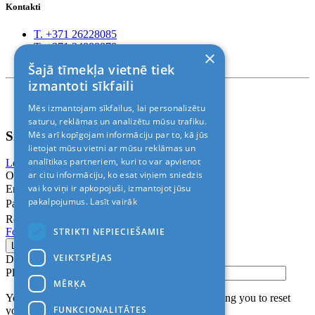
Kontakti
T. +371 26228085
T. +371 24888878
×
Rīga, Kr.Barona 88
Šajā tīmekļa vietnē tiek
izmantoti sīkfaili
Nosacījumi un atrunas
Mēs izmantojam sīkfailus, lai personalizētu
© 2011-2026> «ALANI SIA»
saturu, reklāmas un analizētu mūsu trafiku.
Sign In
Mēs arī kopīgojam informāciju par to, kā jūs
lietojat mūsu vietni ar mūsu reklāmas un
analītikas partneriem, kuri to var apvienot
Login with Facebook
Login with Google
ar citu informāciju, ko esat viņiem sniedzis
Or
vai ko viņi ir apkopojuši, izmantojot jūsu
Email
pakalpojumus.
Lasīt vairāk
Password
Remember me
STRIKTI NEPIECIEŠAMIE
Forgot Password?
VEIKTSPĒJAS
Don’t have an account?
Sign up
Please confirm login email below
MĒRĶA
You will receive an email containing a link allowing you to reset
FUNKCIONALITĀTES
your password to a new preferred one.