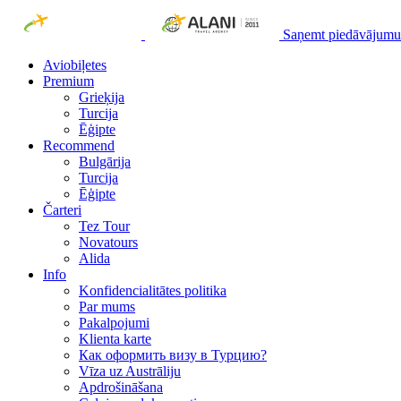
Saņemt piedāvājumu
Aviobiļetes
Premium
Grieķija
Turcija
Ēģipte
Recommend
Bulgārija
Turcija
Ēģipte
Čarteri
Tez Tour
Novatours
Alida
Info
Konfidencialitātes politika
Par mums
Рakalpojumi
Klienta karte
Как оформить визу в Турцию?
Vīza uz Austrāliju
Apdrošināšana