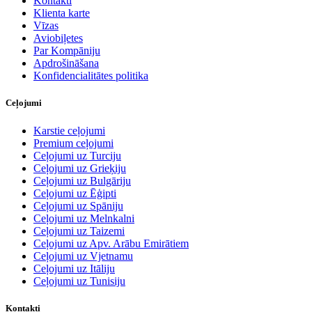
Kontakti
Klienta karte
Vīzas
Aviobiļetes
Par Kompāniju
Apdrošināšana
Konfidencialitātes politika
Ceļojumi
Karstie ceļojumi
Premium ceļojumi
Ceļojumi uz Turciju
Ceļojumi uz Grieķiju
Ceļojumi uz Bulgāriju
Ceļojumi uz Ēģipti
Ceļojumi uz Spāniju
Ceļojumi uz Melnkalni
Ceļojumi uz Taizemi
Ceļojumi uz Apv. Arābu Emirātiem
Ceļojumi uz Vjetnamu
Ceļojumi uz Itāliju
Ceļojumi uz Tunisiju
Kontakti