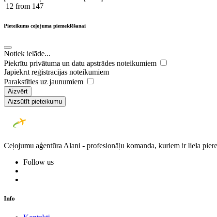
12
from 147
Pieteikums ceļojuma piemeklēšanai
Notiek ielāde...
Piekrītu privātuma un datu apstrādes noteikumiem
Japiekrīt reģistrācijas noteikumiem
Parakstīties uz jaunumiem
Aizvērt
Aizsūtīt pieteikumu
Ceļojumu aģentūra Alani - profesionāļu komanda, kuriem ir liela piere
Follow us
Info