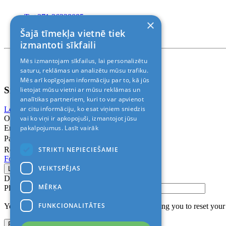
T. +371 26228085
×
T. +371 24888878
Šajā tīmekļa vietnē tiek
Rīga, Kr.Barona 88
izmantoti sīkfaili
Mēs izmantojam sīkfailus, lai personalizētu
Nosacījumi un atrunas
© 2011-2026> «ALANI SIA»
saturu, reklāmas un analizētu mūsu trafiku.
Mēs arī kopīgojam informāciju par to, kā jūs
Sign In
lietojat mūsu vietni ar mūsu reklāmas un
analītikas partneriem, kuri to var apvienot
ar citu informāciju, ko esat viņiem sniedzis
Login with Facebook
Login with Google
vai ko viņi ir apkopojuši, izmantojot jūsu
Or
pakalpojumus.
Lasīt vairāk
Email
Password
STRIKTI NEPIECIEŠAMIE
Remember me
Forgot Password?
VEIKTSPĒJAS
Don’t have an account?
Sign up
MĒRĶA
Please confirm login email below
FUNKCIONALITĀTES
You will receive an email containing a link allowing you to reset you