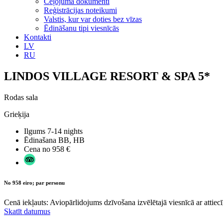
Ceļojuma dokumenti
Reģistrācijas noteikumi
Valstis, kur var doties bez vīzas
Ēdināšanu tipi viesnīcās
Kontakti
LV
RU
LINDOS VILLAGE RESORT & SPA 5*
Rodas sala
Grieķija
Ilgums
7-14 nights
Ēdinašana
BB, HB
Cena no
958 €
No 958 eiro; par personu
Cenā iekļauts: Aviopārlidojums dzīvošana izvēlētajā viesnīcā ar attiecī
Skatīt datumus