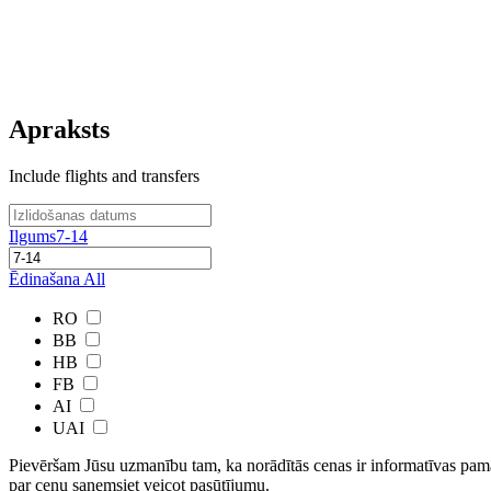
Apraksts
Include flights and transfers
Ilgums
7-14
Ēdinašana
All
RO
BB
HB
FB
AI
UAI
Pievēršam Jūsu uzmanību tam, ka norādītās cenas ir ​informatīvas ​pama
par cenu saņemsiet veicot pasūtījumu.