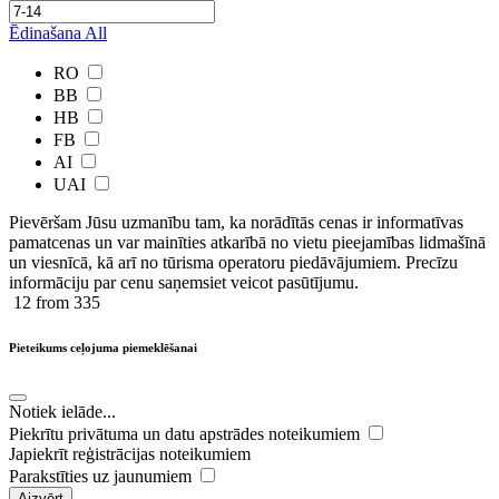
Ēdinašana
All
RO
BB
HB
FB
AI
UAI
Pievēršam Jūsu uzmanību tam, ka norādītās cenas ir ​informatīvas ​
pamatcenas un var mainīties atkarībā ​no ​vietu pieejamības lidmašīnā
un viesnīcā, kā arī no tūrisma operatoru piedāvājumiem. Precīzu
informāciju par cenu saņemsiet veicot pasūtījumu.
12
from 335
Pieteikums ceļojuma piemeklēšanai
Notiek ielāde...
Piekrītu privātuma un datu apstrādes noteikumiem
Japiekrīt reģistrācijas noteikumiem
Parakstīties uz jaunumiem
Aizvērt