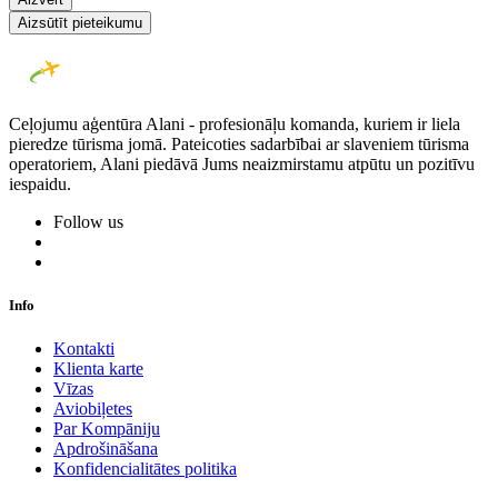
Aizsūtīt pieteikumu
Ceļojumu aģentūra Alani - profesionāļu komanda, kuriem ir liela
pieredze tūrisma jomā. Pateicoties sadarbībai ar slaveniem tūrisma
operatoriem, Alani piedāvā Jums neaizmirstamu atpūtu un pozitīvu
iespaidu.
Follow us
Info
Kontakti
Klienta karte
Vīzas
Aviobiļetes
Par Kompāniju
Apdrošināšana
Konfidencialitātes politika