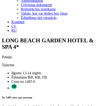
Apdrošināšana
Ceļojuma dokumenti
Reģistrācijas noteikumi
Valstis, kur var doties bez vīzas
Ēdināšanu tipi viesnīcās
Kontakti
LV
RU
LONG BEACH GARDEN HOTEL &
SPA 4*
Pataija
Taizeme
Ilgums
13-14 nights
Ēdinašana
BB, HB, FB
Cena no
1485 €
No 1485 eiro; par personu