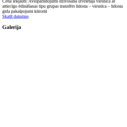
Cenā iekļauts: Aviopārlidojums dzīvošana izvēlētajā viesnīcā ar
attiecīgo ēdināšanas tipu grupas transfērs lidosta – viesnīca – lidosta
gida pakalpojumi kūrortā
Skatīt datumus
Galerija