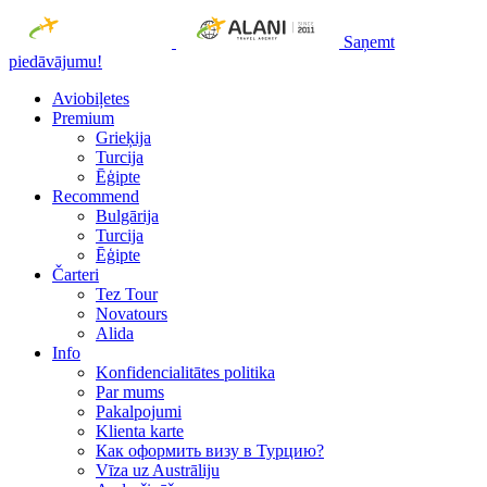
Saņemt
piedāvājumu!
Aviobiļetes
Premium
Grieķija
Turcija
Ēģipte
Recommend
Bulgārija
Turcija
Ēģipte
Čarteri
Tez Tour
Novatours
Alida
Info
Konfidencialitātes politika
Par mums
Рakalpojumi
Klienta karte
Как оформить визу в Турцию?
Vīza uz Austrāliju