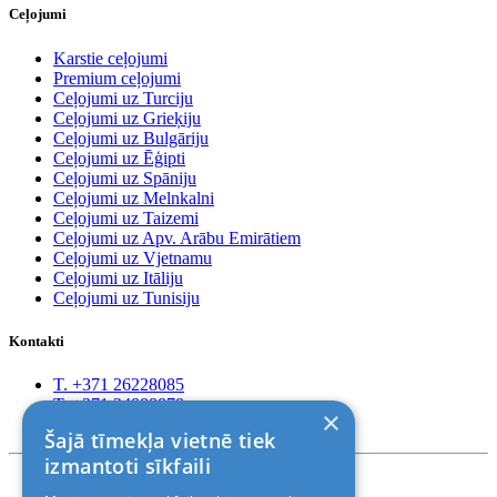
Ceļojumi
Karstie ceļojumi
Premium ceļojumi
Ceļojumi uz Turciju
Ceļojumi uz Grieķiju
Ceļojumi uz Bulgāriju
Ceļojumi uz Ēģipti
Ceļojumi uz Spāniju
Ceļojumi uz Melnkalni
Ceļojumi uz Taizemi
Ceļojumi uz Apv. Arābu Emirātiem
Ceļojumi uz Vjetnamu
Ceļojumi uz Itāliju
Ceļojumi uz Tunisiju
Kontakti
T. +371 26228085
T. +371 24888878
×
Rīga, Kr.Barona 88
Šajā tīmekļa vietnē tiek
izmantoti sīkfaili
Nosacījumi un atrunas