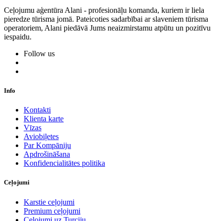
Ceļojumu aģentūra Alani - profesionāļu komanda, kuriem ir liela
pieredze tūrisma jomā. Pateicoties sadarbībai ar slaveniem tūrisma
operatoriem, Alani piedāvā Jums neaizmirstamu atpūtu un pozitīvu
iespaidu.
Follow us
Info
Kontakti
Klienta karte
Vīzas
Aviobiļetes
Par Kompāniju
Apdrošināšana
Konfidencialitātes politika
Ceļojumi
Karstie ceļojumi
Premium ceļojumi
Ceļojumi uz Turciju