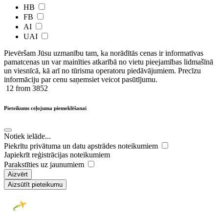
HB
FB
AI
UAI
Pievēršam Jūsu uzmanību tam, ka norādītās cenas ir ​informatīvas ​
pamatcenas un var mainīties atkarībā ​no ​vietu pieejamības lidmašīnā
un viesnīcā, kā arī no tūrisma operatoru piedāvājumiem. Precīzu
informāciju par cenu saņemsiet veicot pasūtījumu.
12
from 3852
Pieteikums ceļojuma piemeklēšanai
Notiek ielāde...
Piekrītu privātuma un datu apstrādes noteikumiem
Japiekrīt reģistrācijas noteikumiem
Parakstīties uz jaunumiem
Aizvērt
Aizsūtīt pieteikumu