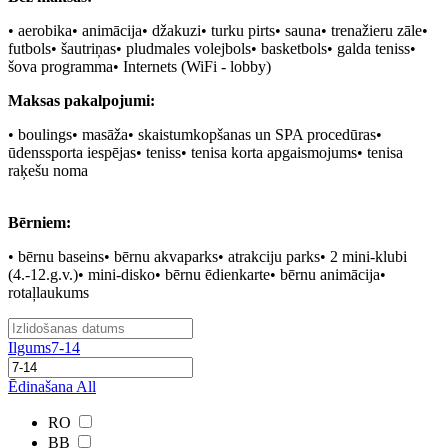
•
aerobika•
animācija•
džakuzi•
turku pirts•
sauna•
trenažieru zāle•
futbols•
šautriņas•
pludmales volejbols•
basketbols•
galda teniss•
šova programma• Internets (WiFi - lobby)
Maksas pakalpojumi:
•
boulings•
masāža•
skaistumkopšanas un SPA procedūras•
ūdenssporta iespējas•
teniss•
tenisa korta apgaismojums•
tenisa
raķešu noma
Bērniem:
•
bērnu baseins•
bērnu akvaparks•
atrakciju parks•
2 mini-klubi
(4.-12.g.v.)•
mini-disko•
bērnu ēdienkarte•
bērnu animācija•
rotaļlaukums
Ilgums
7-14
Ēdinašana
All
RO
BB