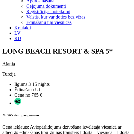
Apdrošināšana
Ceļojuma dokumenti
Reģistrācijas noteikumi
Valstis, kur var doties bez vīzas
Ēdināšanu tipi viesnīcās
Kontakti
LV
RU
LONG BEACH RESORT & SPA 5*
Alania
Turcija
Ilgums
3-15 nights
Ēdinašana
UL
Cena no
765 €
No 765 eiro; par personu
Cenā iekļauts: Aviopārlidojums dzīvošana izvēlētajā viesnīcā ar
attiecīgo ēdināšanas tipu grupas transfērs lidosta – viesnīca – lidosta