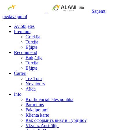
Saņemt
piedāvājumu!
Aviobiļetes
Premium
Grieķija
Turcija
Ēģipte
Recommend
Bulgārija
Turcija
Ēģipte
Čarteri
Tez Tour
Novatours
Alida
Info
Konfidencialitātes politika
Par mums
Рakalpojumi
Klienta karte
Как оформить визу в Турцию?
Vīza uz Austrāliju