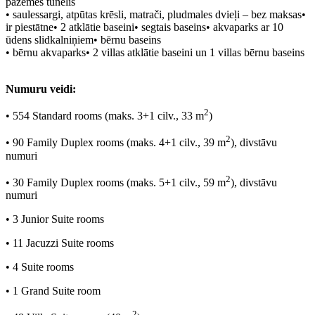
pazemes tunelis
•
saulessargi, atpūtas krēsli, matrači, pludmales dvieļi – bez maksas•
ir piestātne•
2 atklātie baseini•
segtais baseins•
akvaparks ar 10
ūdens slidkalniņiem•
bērnu baseins
•
bērnu akvaparks•
2 villas atklātie baseini un 1 villas bērnu baseins
Numuru veidi:
2
•
554 Standard rooms (maks. 3+1 cilv., 33 m
)
2
•
90 Family Duplex rooms (maks. 4+1 cilv., 39 m
), divstāvu
numuri
2
•
30 Family Duplex rooms (maks. 5+1 cilv., 59 m
), divstāvu
numuri
•
3 Junior Suite rooms
•
11 Jacuzzi Suite rooms
•
4 Suite rooms
•
1 Grand Suite room
2