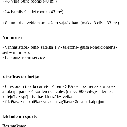
•
48 Villa Suite rooms (40 m
)
2
•
24 Family Chalet rooms (43 m
)
2
•
8 numuri cilvēkiem ar īpašām vajadzībām (maks. 3 cilv., 33 m
)
Numuros:
•
vannasistaba•
fēns•
satelīta TV•
telefons•
gaisa kondicionieris•
seifs•
mini-bārs
•
balkons•
room service
Viesnīcas teritorija:
•
6 restorāni (5 a la carte)•
14 bāri•
SPA centrs•
trenažieru zāle•
atrakciju parks•
4 konferenču zāles (maks. 800 cilv.)•
interneta
kafejnīca•
spēļu istaba•
kinozāle•
veikali
•
frizētava•
diskotēka•
veļas mazgātava•
ārsta pakalpojumi
Izklaide un sports
Bez maksas: