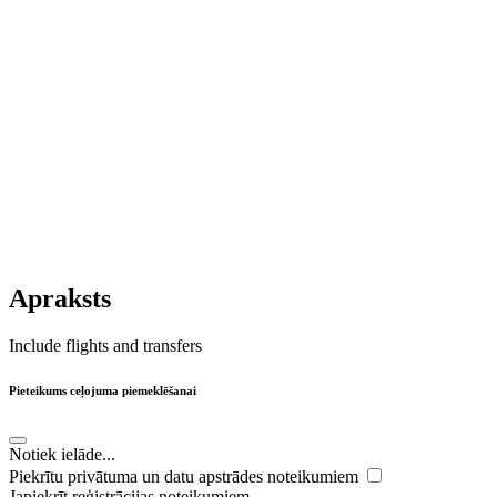
Apraksts
Include flights and transfers
Pieteikums ceļojuma piemeklēšanai
Notiek ielāde...
Piekrītu privātuma un datu apstrādes noteikumiem
Japiekrīt reģistrācijas noteikumiem