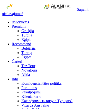
Saņemt
piedāvājumu!
Aviobiļetes
Premium
Grieķija
Turcija
Ēģipte
Recommend
Bulgārija
Turcija
Ēģipte
Čarteri
Tez Tour
Novatours
Alida
Info
Konfidencialitātes politika
Par mums
Рakalpojumi
Klienta karte
Как оформить визу в Турцию?
Vīza uz Austrāliju