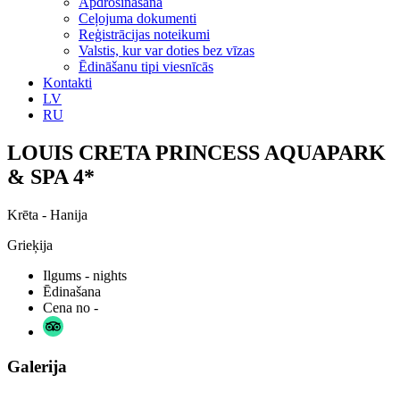
Apdrošināšana
Ceļojuma dokumenti
Reģistrācijas noteikumi
Valstis, kur var doties bez vīzas
Ēdināšanu tipi viesnīcās
Kontakti
LV
RU
LOUIS CRETA PRINCESS AQUAPARK
& SPA 4*
Krēta - Hanija
Grieķija
Ilgums
- nights
Ēdinašana
Cena no
-
Galerija