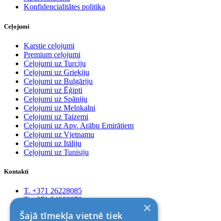
Konfidencialitātes politika
Ceļojumi
Karstie ceļojumi
Premium ceļojumi
Ceļojumi uz Turciju
Ceļojumi uz Grieķiju
Ceļojumi uz Bulgāriju
Ceļojumi uz Ēģipti
Ceļojumi uz Spāniju
Ceļojumi uz Melnkalni
Ceļojumi uz Taizemi
Ceļojumi uz Apv. Arābu Emirātiem
Ceļojumi uz Vjetnamu
Ceļojumi uz Itāliju
Ceļojumi uz Tunisiju
Kontakti
T. +371 26228085
T. +371 24888878
×
Rīga, Kr.Barona 88
Šajā tīmekļa vietnē tiek