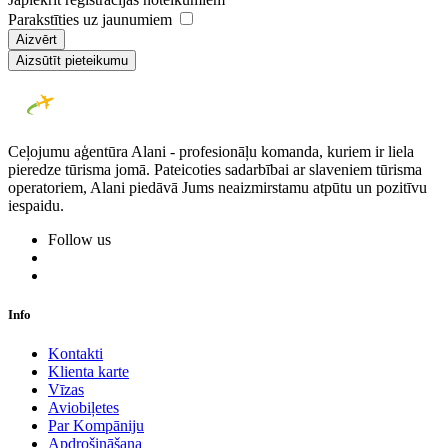
Parakstīties uz jaunumiem
Aizvērt
Aizsūtīt pieteikumu
Ceļojumu aģentūra Alani - profesionāļu komanda, kuriem ir liela
pieredze tūrisma jomā. Pateicoties sadarbībai ar slaveniem tūrisma
operatoriem, Alani piedāvā Jums neaizmirstamu atpūtu un pozitīvu
iespaidu.
Follow us
Info
Kontakti
Klienta karte
Vīzas
Aviobiļetes
Par Kompāniju
Apdrošināšana